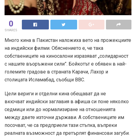
0
SHARES
Много кина в Пакистан наложиха вето на прожекциите
на индийски филми. Обяснението е, че така
собствениците на киносалони изразяват „солидарност
с нашите въоръжени сили”. Бойкотът е обявен в най-
големите градове в страната Карачи, Лахор и
столицата Исламабад, съобщи ВВС.
Цели вериги и отделни кина обещават да не
вкючват индийски заглавия в афиша си поне няколко
седмици или до нормализиране на отношенията
между двете източни държави. А собствениците им
посочват, че са предприели тази стъпка, въпреки
реалната възможност да претърпят финансови загуби.