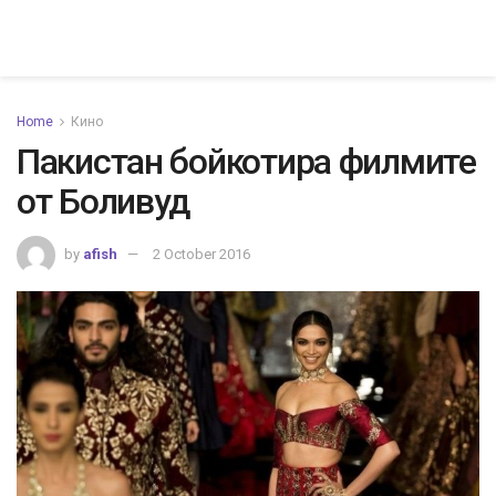
Home
Кино
Пакистан бойкотира филмите
от Боливуд
by
afish
2 October 2016