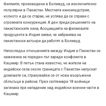
Филмите, произведени в Боливуд, са изключително
популярни в Пакистан. Местната киноинудстрия,
колкото и да се старае, не успява да се справи с
огромната конкуренция. А ден преди решението на
пакистанските кина, Асоциацията на филмовите
продуценти в Индия заяви, че забранява на
пакистански актьори да работят в Боливуд.
Напоследък отношенията между Индия и Пакистан се
нажежиха за пореден път заради конфликта в
Кашмир. В петък стана известно, че жители на
индийски села около границата с Пакистан напускат
домовете си, страхувайки се от нови въоръжени
сблъсъци в района. През септември 18 войници
загинаха при нападение над индийски военни части в
Кашмир.