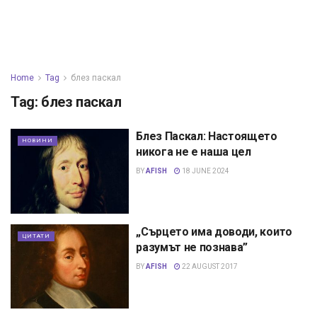
Home
Tag
блез паскал
Tag:
блез паскал
Блез Паскал: Настоящето
НОВИНИ
никога не е наша цел
BY
AFISH
18 JUNE 2024
„Сърцето има доводи, които
ЦИТАТИ
разумът не познава”
BY
AFISH
22 AUGUST 2017