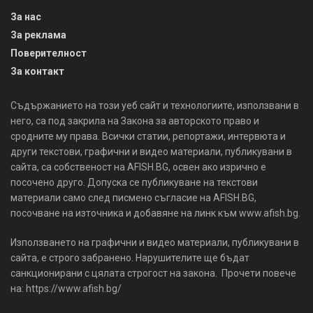
За нас
За реклама
Поверителност
За контакт
Съдържанието на този уеб сайт и технологиите, използвани в
него, са под закрила на Закона за авторското право и
сродните му права. Всички статии, репортажи, интервюта и
други текстови, графични и видео материали, публикувани в
сайта, са собственост на AFISH.BG, освен ако изрично е
посочено друго. Допуска се публикуване на текстови
материали само след писмено съгласие на AFISH.BG,
посочване на източника и добавяне на линк към www.afish.bg.
Използването на графични и видео материали, публикувани в
сайта, е строго забранено. Нарушителите ще бъдат
санкционирани с цялата строгост на закона. Прочети повече
на: https://www.afish.bg/