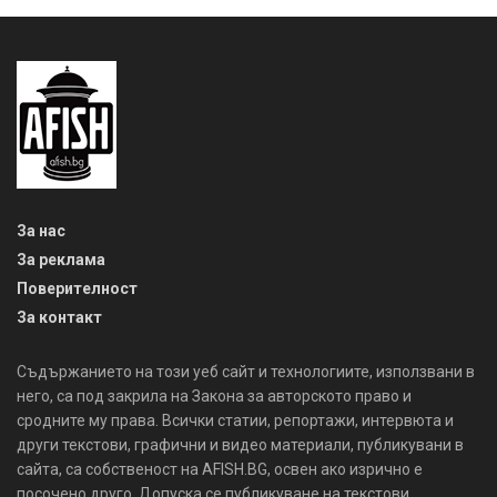
За нас
За реклама
Поверителност
За контакт
Съдържанието на този уеб сайт и технологиите, използвани в
него, са под закрила на Закона за авторското право и
сродните му права. Всички статии, репортажи, интервюта и
други текстови, графични и видео материали, публикувани в
сайта, са собственост на AFISH.BG, освен ако изрично е
посочено друго. Допуска се публикуване на текстови