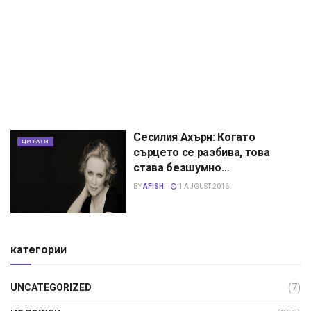
Сесилия Ахърн: Когато
ЦИТАТИ
сърцето се разбива, това
става безшумно…
BY
AFISH
1 AUGUST 2016
категории
UNCATEGORIZED
(7)