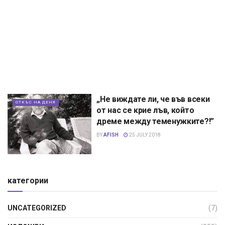
„Не виждате ли, че във всеки
ОТКЪС НА ДЕНЯ
от нас се крие лъв, който
дреме между теменужките?!”
BY
AFISH
25 JULY 2018
категории
UNCATEGORIZED
(7)