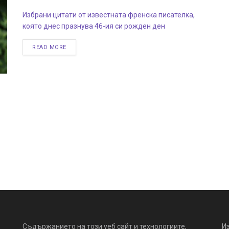
Избрани цитати от известната френска писателка,
която днес празнува 46-ия си рожден ден
READ MORE
Съдържанието на този уеб сайт и технологиите,
И