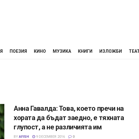
НЯ
ПОЕЗИЯ
КИНО
МУЗИКА
КНИГИ
ИЗЛОЖБИ
ТЕА
Анна Гавалда: Това, което пречи на
хората да бъдат заедно, е тяхната
глупост, а не различията им
BY
AFISH
9 DECEMBER 2016
0