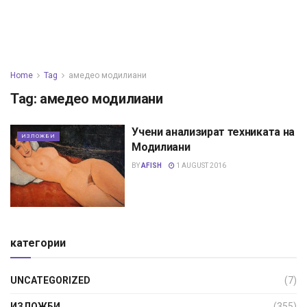
Home
Tag
амедео модилиани
Tag:
амедео модилиани
Учени анализират техниката на
ИЗЛОЖБИ
Модилиани
BY
AFISH
1 AUGUST 2016
категории
UNCATEGORIZED
(7)
ИЗЛОЖБИ
(355)