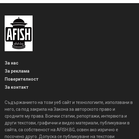
За нас
За реклама
Поверителност
За контакт
Съдържанието на този уеб сайт и технологиите, използвани в
него, са под закрила на Закона за авторското право и
сродните му права. Всички статии, репортажи, интервюта и
други текстови, графични и видео материали, публикувани в
сайта, са собственост на AFISH.BG, освен ако изрично е
посочено друго. Допуска се публикуване на текстови