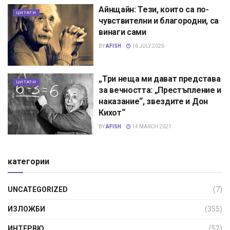
Айнщайн: Тези, които са по-
ЦИТАТИ
чувствителни и благородни, са
винаги сами
BY
AFISH
16 JULY 2026
„Три неща ми дават представа
ЦИТАТИ
за вечността: „Престъпление и
наказание“, звездите и Дон
Кихот“
BY
AFISH
14 MARCH 2021
категории
UNCATEGORIZED
(7)
ИЗЛОЖБИ
(355)
ИНТЕРВЮ
(52)