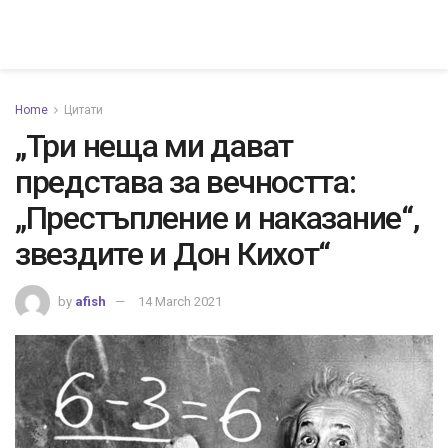
Home
Цитати
„Три неща ми дават
представа за вечността:
„Престъпление и наказание“,
звездите и Дон Кихот“
by
afish
14 March 2021