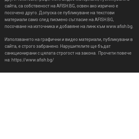
сайта, са собственост на AFISH.BG, освен ако изрично е
посочено друго. Допуска се публикуване на текстови
материали само след писмено съгласие на AFISH.BG,
посочване на източника и добавяне на линк към www.afish.bg.
Използването на графични и видео материали, публикувани в
сайта, е строго забранено. Нарушителите ще бъдат
санкционирани с цялата строгост на закона. Прочети повече
на: https://www.afish.bg/