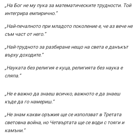
„На Бог не му пука за математическите трудности. Той
интегрира емпирично.”
„Най-печалното при младото поколение е, че аз вече не
съм част от него.”
„Най-трудното за разбиране нещо на света е данъкът
върху доходите.”
„Науката без религия е куца, религията без наука е
сляпа.”
„Не е важно да знаеш всичко, важното е да знаеш
къде да го намериш.”
„Не знам какви оръжия ще се използват в Третата
световна война, но Четвъртата ще се води с тояги и
камъни.”