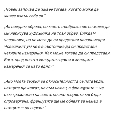
„Човек започва да живее тогава, когато може да
живее извън себе си.”
„Аз виждам образа, но моето въображение не може да
ми нарисува художника на този образ. Виждам
часовника, но не мога да си представя часовникаря.
Човешкият ум не е в състояние да си представи
четирите измерения. Как може тогава да си представи
Бога, пред когото хилядите години и хилядите
измерения са като едно?”
„Ако моята теория за относителността се потвърди,
немците ще кажат, че съм немец, а французите — че
съм гражданин на света; но ако теорията ми бъде
опровергана, французите ще ме обявят за немец, а
немците — за евреин.”