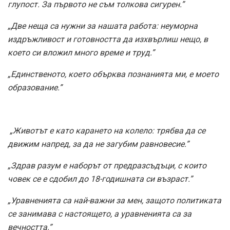
глупост. За първото не съм толкова сигурен.”
„Две неща са нужни за нашата работа: неуморна
издръжливост и готовността да изхвърлиш нещо, в
което си вложил много време и труд.”
„Единственото, което обърква познанията ми, е моето
образование.”
„Животът е като карането на колело: трябва да се
движим напред, за да не загубим равновесие.”
„Здрав разум е наборът от предразсъдъци, с които
човек се е сдобил до 18-годишната си възраст.”
„Уравненията са най-важни за мен, защото политиката
се занимава с настоящето, а уравненията са за
вечността.”