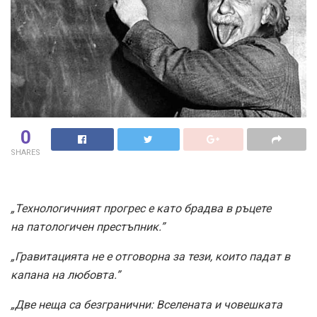
0
SHARES
„Технологичният прогрес е като брадва в ръцете
на патологичен престъпник.”
„Гравитацията не е отговорна за тези, които падат в
капана на любовта.”
„Две неща са безгранични: Вселената и човешката