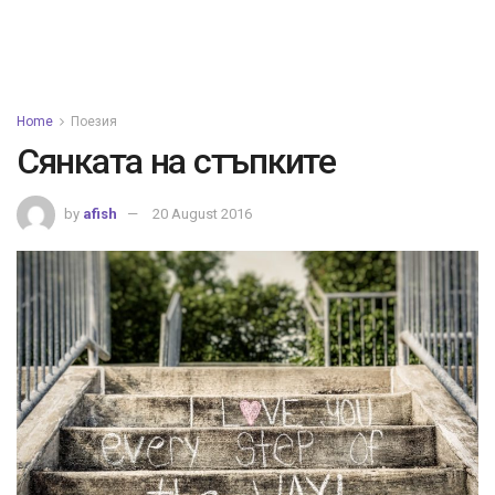
Home
Поезия
Сянката на стъпките
by
afish
20 August 2016