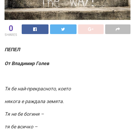
0
SHARES
ПЕПЕЛ
От Владимир Голев
Тя бе най-прекрасното, което
някога е раждала земята.
Тя не бе богиня –
тя бе всичко –