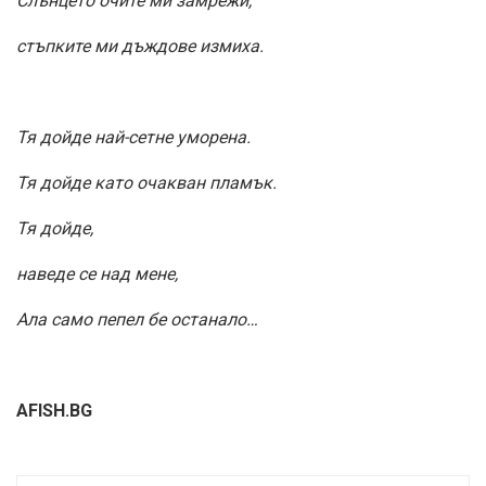
Слънцето очите ми замрежи,
стъпките ми дъждове измиха.
Тя дойде най-сетне уморена.
Тя дойде като очакван пламък.
Тя дойде,
наведе се над мене,
Ала само пепел бе останало…
AFISH.BG