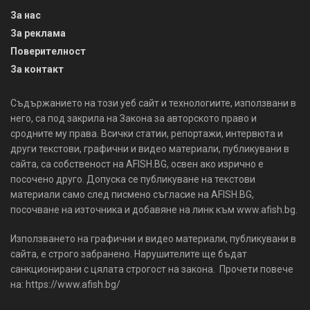
За нас
За реклама
Поверителност
За контакт
Съдържанието на този уеб сайт и технологиите, използвани в
него, са под закрила на Закона за авторското право и
сродните му права. Всички статии, репортажи, интервюта и
други текстови, графични и видео материали, публикувани в
сайта, са собственост на AFISH.BG, освен ако изрично е
посочено друго. Допуска се публикуване на текстови
материали само след писмено съгласие на AFISH.BG,
посочване на източника и добавяне на линк към www.afish.bg.
Използването на графични и видео материали, публикувани в
сайта, е строго забранено. Нарушителите ще бъдат
санкционирани с цялата строгост на закона. Прочети повече
на: https://www.afish.bg/