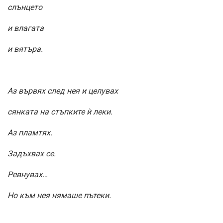
слънцето
и влагата
и вятъра.
Аз вървях след нея и целувах
сянката на стъпките ѝ леки.
Аз пламтях.
Задъхвах се.
Ревнувах…
Но към нея нямаше пътеки.