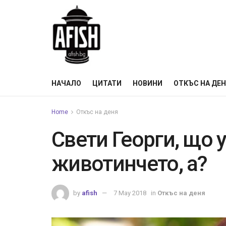
НАЧАЛО
ЦИТАТИ
НОВИНИ
ОТКЪС НА ДЕ
Home
Откъс на деня
Свети Георги, що
животинчето, а?
by
afish
7 May 2018
in
Откъс на деня