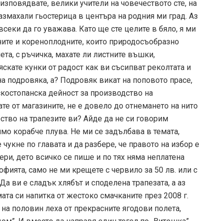
зповядвате, велики учители на човечеството сте, на
азмахали гьостерица в центъра на родния ми град. Аз
секи да го уважава. Като ще сте целите в бяло, я ми
ните и кореноплодните, които природосъобразно
ета, с ръчичка, махате ли листните въшки,
скате кунки от радост как ви съсипват реколтата и
на подровяка, а? Подровяк викат на поповото прасе,
лскостопанска дейност за производство на
вате от магазините, не е довело до отнемането на нито
ество на трапезите ви? Айде да не си говорим
ямо корабче плува. Не ми се задълбава в темата,
чукне по главата и да разбере, че правото на избор е
ри, дето всичко се пише и по тях няма неплатена
фията, само не ми крещете с червило за 50 лв. или с
Да ви е сладък хлябът и споделена трапезата, а аз
та си напитка от жестоко смачканите през 2008 г.
 на половин леха от прекрасните ягодови полета,