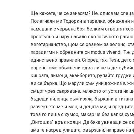
Ще кажете, че се занасям? Не, описвам спеца
Полегнали ми Тодорки в тарелки, обнажени и
намацани с червена боя, белким отвратят хор
престъпно и нарушавало екологичното равно
вегетарианство, щом се хванем за зелено, ст
парадигми и обредните си modus vivendi. Т.е. 
единствено правилен. Според тях. Тези, дето
варено, сме обвинени едва ли не в детеубийс
киноата, лимеца, акайберито, рупайте грудки 
ви се бърка. Що марули съм унищожила в жи
смърт чрез сваряване, млякото от устата на 
бъдещи пиленца съм изяла, бъркани в тигана
разчекнете ме и мен, и децата ми, и предците
това го пиша с хумор, макар че без капка хум
„Витошка” връз колци. Да бяха увиващи се о
ама те насред улицата, овързани, направо на