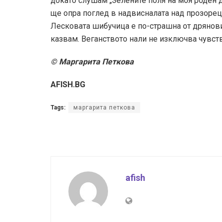
докато слушам „Зелените поля на моя роден д
ще опра поглед в надвисналата над прозорец
Лесковата шибучица е по-страшна от дрянови
казвам. Веганството нали не изключва чувст
© Маргарита Петкова
AFISH.BG
Tags:
маргарита петкова
afish