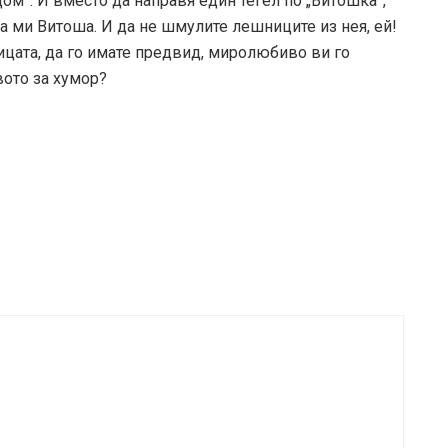
ом”. И вместо да направя един тегел по „Витошка”,
а ми Витоша. И да не шмулите лешниците из нея, ей!
цата, да го имате предвид, миролюбиво ви го
вото за хумор?