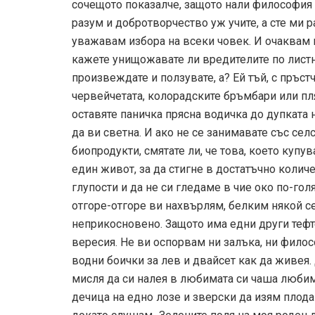
сочещото показалче, защото нали философия и
разум и добротворчество уж учите, а сте ми р
уважавам избора на всеки човек. И очаквам в
кажете унищожавате ли вредителите по лист
произвеждате и ползувате, а? Ей тъй, с пръстч
червейчетата, колорадските бръмбари или пля
оставяте паничка прясна водичка до дупката 
да ви светна. И ако не се занимавате със се
биопродукти, смятате ли, че това, което купу
един живот, за да стигне в достатъчно колич
глупости и да не си гледаме в чие око по-гол
отгоре-отгоре ви нахвърлям, белким някой се 
неприкосновено. Защото има едни други тефте
вересия. Не ви оспорвам ни залъка, ни филосо
водни боички за лев и двайсет как да живея. 
мисля да си налея в любимата си чаша любима
дечица на едно лозе и зверски да изям плода