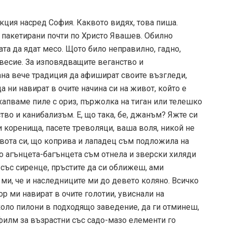
кция насред София. Каквото видях, това пиша.
 пакетирани почти по Христо Явашев. Обилно
ата да ядат месо. Щото било неправилно, гадно,
весие. За изповядващите веганство и
ана вече традиция да афишират своите възгледи,
да ни навират в очите начина си на живот, който е
 хапваме пиле с ориз, пържолка на тиган или телешко
тво и канибализъм. Е, що така, бе, джанъм? Яжте си
и коренища, пасете треволяци, ваша воля, никой не
вота си, що коприва и лападец съм подложила на
що агънцета-багънцета съм отнела и зверски хиляди
 със сиренце, пръстите да си оближеш, ами
 ми, че и наследниците ми до девето коляно. Всичко
ор ми навират в очите голотии, увиснали на
коло пилони в подходящо заведение, да ги отминеш,
 филм за възрастни със садо-мазо елементи го