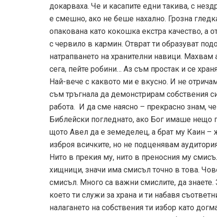
докарваха. Че и касапите едни такива, с нез
е смешно, ако не беше нахално. Грозна гледк
опакована като кокошка екстра качество, а о
с червило в кармин. Отврат ти образуват под
натрапването на хранителни навици. Махвам а
сега, пейте робини… Аз съм простак и се храня
Най-вече с каквото ми е вкусно. И не отрича
съм тръгнала да демонстрирам собствения си 
работа. И да сме наясно – прекрасно знам, че
Библейски погледнато, ако Бог имаше нещо п
щото Авел да е земеделец, а брат му Каин – 
изброя всичките, но не подценявам аудитория
Нито в прекия му, нито в преносния му смис
хищници, значи има смисъл точно в това. Чове
смисъл. Много са важни смислите, да знаете.
което ти служи за храна и ти набавя съотве
налагането на собствения ти избор като догм