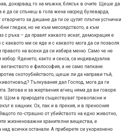
драв, докарващ го на мъжки, блясък в очите. Щеше да
а е да се спънеш в гола жена насред булеварда,
т отворчето за дишане да ти се цупят плътни устнички
обни гледки, но не към месоядството, а към
з с ръка – да правят каквото искат, демокрация е
 с каквото ми се яде и с каквото мога да си позволя.
м правото на всеки да си избира меню. Само че не
избор. Яденето, както и секса, са индивидуална
 веганството е философия, а не само папкане.
ротив скотоубийството, щеше ли да направи тъй,
животновъд? Тълкувания дал Господ, мога да ги
та. Затова и за жертвения агнец няма да ви говоря.
ъл. Щом в природата съществуват тревопасни и
кът е хищник. Ох, пак и в прекия, и в преносния
 Защото по-страшно от убийството на едно животно,
тните жизненоважни хранителни вещества, е
а над всички останали. А приберете си укоризнено