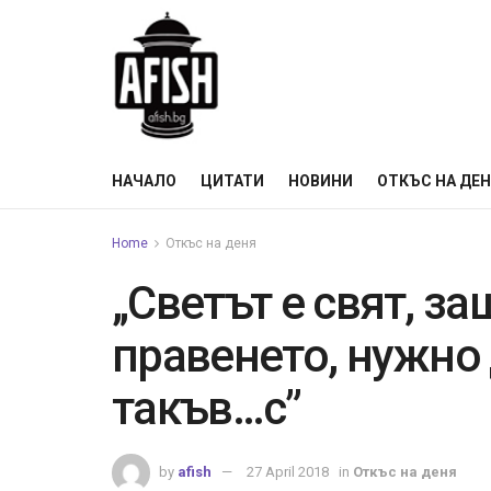
НАЧАЛО
ЦИТАТИ
НОВИНИ
ОТКЪС НА ДЕ
Home
Откъс на деня
„Светът е свят, з
правенето, нужно 
такъв…с”
by
afish
27 April 2018
in
Откъс на деня