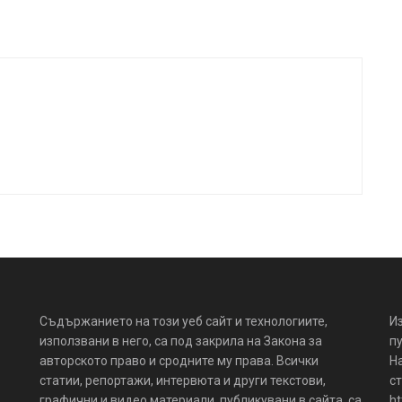
Съдържанието на този уеб сайт и технологиите,
И
използвани в него, са под закрила на Закона за
пу
авторското право и сродните му права. Всички
Н
статии, репортажи, интервюта и други текстови,
ст
графични и видео материали, публикувани в сайта, са
ht