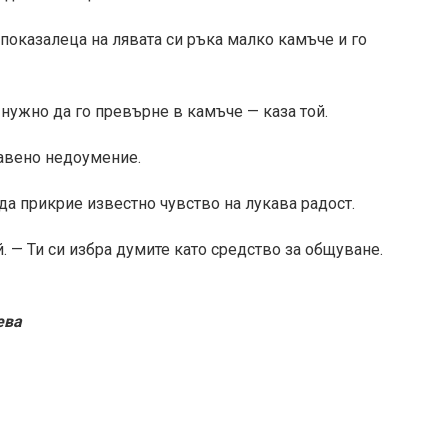
 показалеца на лявата си ръка малко камъче и го
 нужно да го превърне в камъче — каза той.
равено недоумение.
да прикрие известно чувство на лукава радост.
. — Ти си избра думите като средство за общуване.
ева