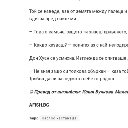
Той се наведе, взе от земята между палеца и
вдигна пред очите ми.
— Това е камъче, защото ти знаеш правенето,
— Какво казваш? — попитах аз с най-неподп
Дон Хуан се усмихна. Изглежда се опитваше 
— Не зная защо си толкова объркан — каза той
Трябва да си на седмото небе от радост.
© Превод от английски: Юлия Бучкова-Мале
AFISH.BG
Tags:
карлос кастанеда