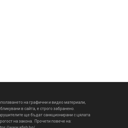
зползването на графични и видео материали,
бликувани в сайта, е строго забранено.
арушителите ще бъдат санкционирани с цялата
рогост на закона. Прочети повече на:
tps://www.afish.bg/