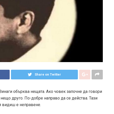
Share on Twitter
 Винаги обърква нещата. Ако човек започне да говори
 нещо друго. По-добре направо да се действа. Тази
 я видиш е неправене.