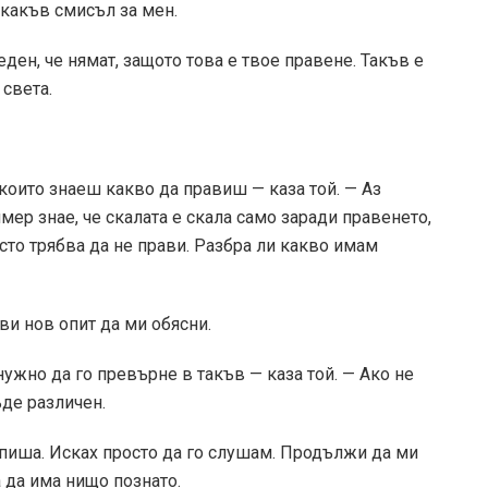
икакъв смисъл за мен.
еден, че нямат, защото това е твое правене. Такъв е
 света.
 които знаеш какво да правиш — каза той. — Аз
мер знае, че скалата е скала само заради правенето,
росто трябва да не прави. Разбра ли какво имам
ви нов опит да ми обясни.
нужно да го превърне в такъв — каза той. — Ако не
де различен.
 пиша. Исках просто да го слушам. Продължи да ми
а да има нищо познато.