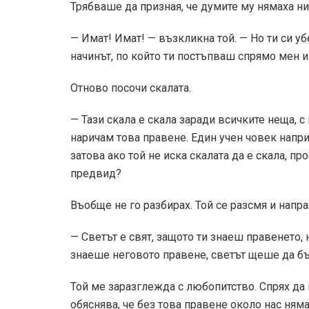
Трябваше да призная, че думите му нямаха н
— Имат! Имат! — възкликна той. — Но ти си уб
начинът, по който ти постъпваш спрямо мен и
Отново посочи скалата.
— Тази скала е скала заради всичките неща, с
наричам това правене. Един учен човек напри
затова ако той не иска скалата да е скала, п
предвид?
Въобще не го разбирах. Той се разсмя и напра
— Светът е свят, защото ти знаеш правенето, 
знаеше неговото правене, светът щеше да бъ
Той ме заразглежда с любопитство. Спрях да
обяснява, че без това правене около нас ням