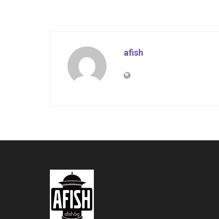
afish