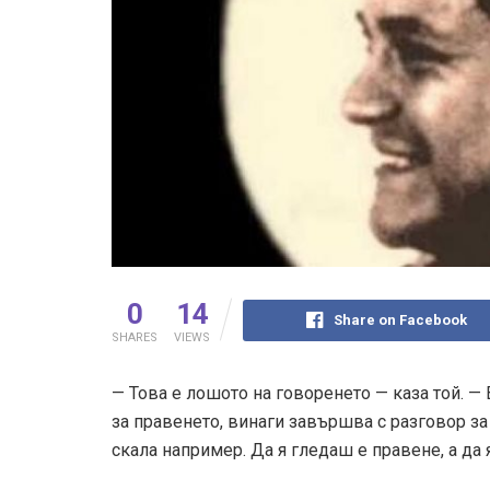
0
14
Share on Facebook
SHARES
VIEWS
— Това е лошото на говоренето — каза той. —
за правенето, винаги завършва с разговор за
скала например. Да я гледаш е правене, а да