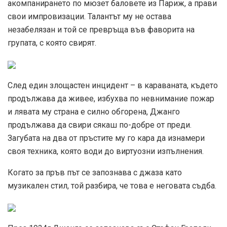
акомпанирането по мюзет баловете из Париж, а прави
свои импровизации. Талантът му не остава
незабелязан и той се превръща във фаворита на
групата, с която свирят.
След един злощастен инцидент – в караваната, където
продължава да живее, избухва по невнимание пожар
и лявата му страна е силно обгорена, Джанго
продължава да свири сякаш по-добре от преди.
Загубата на два от пръстите му го кара да изнамери
своя техника, която води до виртуозни изпълнения.
Когато за пръв път се запознава с джаза като
музикален стил, той разбира, че това е неговата съдба.