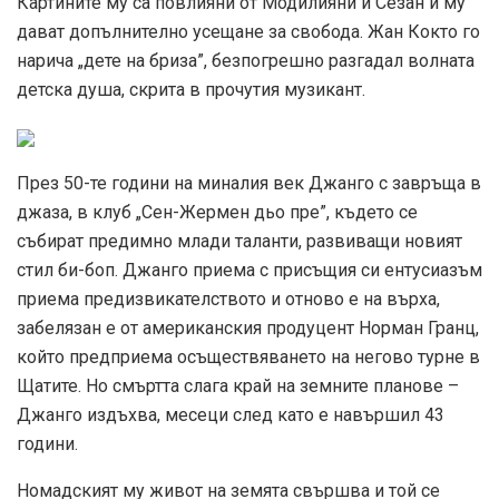
Картините му са повлияни от Модилияни и Сезан и му
дават допълнително усещане за свобода. Жан Кокто го
нарича „дете на бриза”, безпогрешно разгадал волната
детска душа, скрита в прочутия музикант.
През 50-те години на миналия век Джанго с завръща в
джаза, в клуб „Сен-Жермен дьо пре”, където се
събират предимно млади таланти, развиващи новият
стил би-боп. Джанго приема с присъщия си ентусиазъм
приема предизвикателството и отново е на върха,
забелязан е от американския продуцент Норман Гранц,
който предприема осъществяването на негово турне в
Щатите. Но смъртта слага край на земните планове –
Джанго издъхва, месеци след като е навършил 43
години.
Номадският му живот на земята свършва и той се