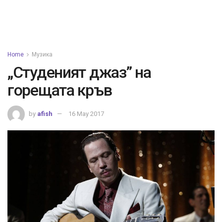
Home
Музика
„Студеният джаз” на
горещата кръв
by
afish
16 May 2017