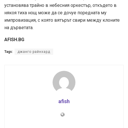
установява трайно в небесния оркестър, откъдето в
някоя тиха нощ може да се дочуе поредната му
импровизация, с която вятърът свири между клоните
на дърветата.
AFISH.BG
Tags:
джанго райнхард
afish