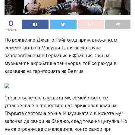
0
SHARES
По рождение Джанго Райнхард принадлежи към
семейството на Манушите, циганска група,
разпространена в Германия и Франция. Син на
музикант и акробатчна танцьорка, той се ражда в
каравана на територията на Белгия.
Странстването е в кръвта му, семейството се
установява в околностите на Париж след края на
Първата световна война. И музиката е в кръвта му –
започва да свири на банджо, след това на цигулка. Но
не се ограничава с мелодиите, които свири при