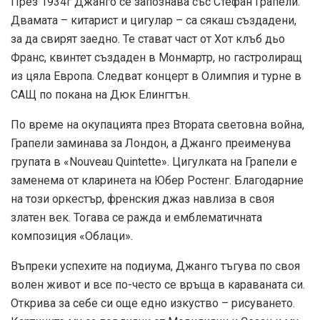
През 1934г Джанго се запознава със Стефан Грапели.
Двамата – китарист и цигулар – са сякаш създадени,
за да свирят заедно. Те стават част от Хот клъб дьо
Франс, квинтет създаден в Монмартр, но гастролиращ
из цяла Европа. Следват концерт в Олимпия и турне в
САЩ по покана на Дюк Елингтън.
По време на окупацията през Втората световна война,
Грапели заминава за Лондон, а Джанго преименува
групата в «Nouveau Quintette». Цигулката на Грапели е
заменема от кларинета на Юбер Ростенг. Благодарние
на този оркестър, френския джаз навлиза в своя
златен век. Тогава се ражда и емблематичната
композиция «Облаци».
Въпреки успехите на подиума, Джанго тъгува по своя
волен живот и все по-често се връща в караваната си.
Открива за себе си още едно изкуство – рисуването.