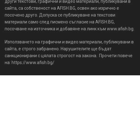
други текстови, графични и видео материали, публикувани в
сайта, са собственост на AFISH.BG, освен ако изрично е
посочено друго. Допуска се публикуване на текстови
материали само след писмено съгласие на AFISH.BG,
посочване на източника и добавяне на линк към www.afish.bg.
Използването на графични и видео материали, публикувани в
сайта, е строго забранено. Нарушителите ще бъдат
санкционирани с цялата строгост на закона. Прочети повече
на: https://www.afish.bg/