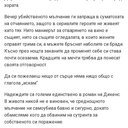
хората.
Вечер убийственото мълчание ги запраща в суматохата
на отчаянието, защото в сериалите героите не живеят
като тях. Нито маниерът за отварянето на вино е
същият, нито са същите огледалата, в които жените
оправят грима си, а мъжете бръснат наболите си бради.
Късно през нощта заканите да променят себе си става
почти осезаема. Крадците на мечти трябва да понесат
своята отговорност.
Да си пожелаеш нещо от сърце няма нищо общо с
глагола „искам“.
Надеждите са големи единствено в роман на Дикенс.
В живота никой не е виновен, че среднощното
мълчание ни самоубива бавно и сигурно, докато
обмисляме кого да обвиним на сутринта за
собственото си поражение.