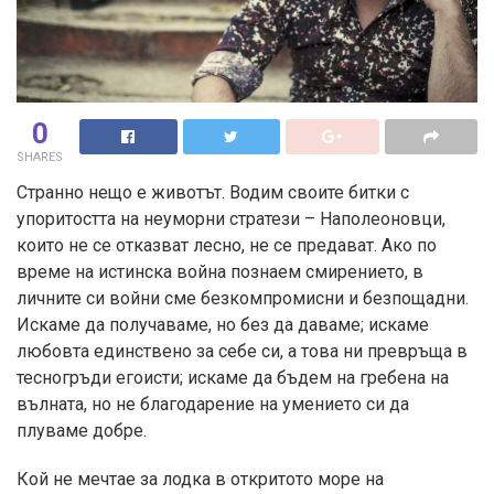
0
SHARES
Странно нещо е животът. Водим своите битки с
упоритостта на неуморни стратези – Наполеоновци,
които не се отказват лесно, не се предават. Ако по
време на истинска война познаем смирението, в
личните си войни сме безкомпромисни и безпощадни.
Искаме да получаваме, но без да даваме; искаме
любовта единствено за себе си, а това ни превръща в
тесногръди егоисти; искаме да бъдем на гребена на
вълната, но не благодарение на умението си да
плуваме добре.
Кой не мечтае за лодка в откритото море на