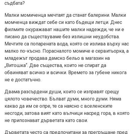
съдбата?
Малки момиченца мечтаят да станат балерини. Малки
момченца виждат себе си като бъдещи летци. Днес
филмите окуражават нашите малки надежди, че ни е
писано да съществуваме без излишни неудобства.
Мечтите са попарената вода, която се излива върху нас
малко по-късно. Порасналото момиче е сервитьорка, а
младежът продава дамско бельо в магазин на
„Витошка“. Две същества, които не спират да
обвиняват всичко и всички. Времето за губене никога
не е достатъчно.
Двама разсърдени души, които се изправят срещу
цялото човечество. Бълват думи, много думи. Няма
какво да им се опре, те са наясно с вселенските
несгоди, затова вият като вълчици насред гора, в която
не припознават дърветата като свои.
Дърветата често са предпочитани за прегръщане пред