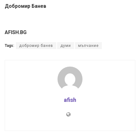
Добромир Банев
AFISH.BG
Tags:
добромир банев
думи
мълчание
afish