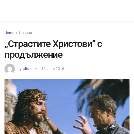
Home
Новини
„Страстите Христови” с
продължение
by
afish
12 June 2016