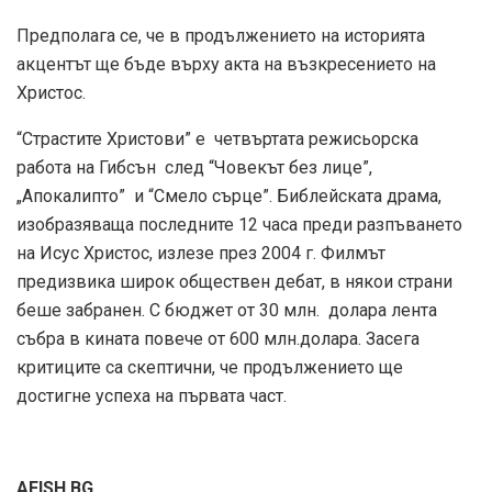
Предполага се, че в продължението на историята
акцентът ще бъде върху акта на възкресението на
Христос.
“Страстите Христови” е четвъртата режисьорска
работа на Гибсън след “Човекът без лице”,
„Апокалипто” и “Смело сърце”. Библейската драма,
изобразяваща последните 12 часа преди разпъването
на Исус Христос, излезе през 2004 г. Филмът
предизвика широк обществен дебат, в някои страни
беше забранен. С бюджет от 30 млн. долара лента
събра в кината повече от 600 млн.долара. Засега
критиците са скептични, че продължението ще
достигне успеха на първата част.
AFISH.BG