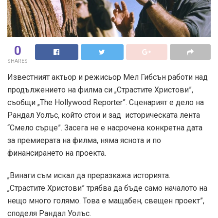
0
SHARES
Известният актьор и режисьор Мел Гибсън работи над
продължението на филма си „Страстите Христови”,
съобщи „The Hollywood Reporter”. Сценарият е дело на
Рандал Уолъс, който стои и зад историческата лента
“Смело сърце”. Засега не е насрочена конкретна дата
за премиерата на филма, няма яснота и по
финансирането на проекта.
„Винаги съм искал да преразкажа историята.
„Страстите Христови” трябва да бъде само началото на
нещо много голямо. Това е мащабен, свещен проект”,
споделя Рандал Уолъс.