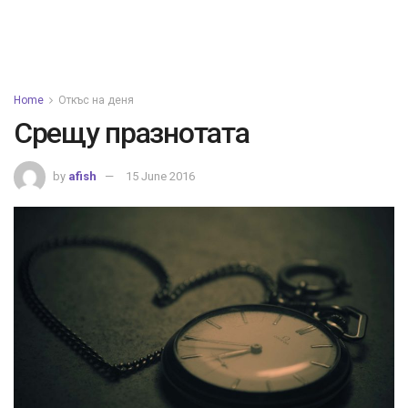
Home
Откъс на деня
Срещу празнотата
by
afish
15 June 2016