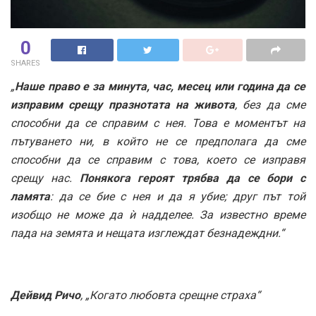
0
SHARES
„
Наше право е за минута, час, месец или година да се
изправим срещу празнотата на живота
, без да сме
способни да се справим с нея. Това е моментът на
пътуването ни, в който не се предполага да сме
способни да се справим с това, което се изправя
срещу нас.
Понякога героят трябва да се бори с
ламята
: да се бие с нея и да я убие; друг път той
изобщо не може да ѝ надделее. За известно време
пада на земята и нещата изглеждат безнадеждни.“
Дейвид Ричо
, „Когато любовта срещне страха“