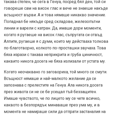
такава степен, че сега в Генуа, посред бял ден, той си
говореше сам на висок глас и вече не знаеше накъде
всъщност върви. А и това нямаше никакво значение.
Попаднал бе някъде сред складове, железопътни
линии и варели с катран. Да, имаше дори моменти,
когато я ругаеше на висок глас, съпругата си отвъд
Алпите, ругаеше я с думи, които му действаха толкова
по-благотворно, колкото по-просташки звучаха. Това
бяха изрази с такава неприкрита и груба циничност,
каквито никога досега не бяха излизали от устата му.
Когато неочаквано го заговориха, той много се смути.
Всъщност нямаше и най-малкото желание да се
запознава с прелестите на Генуа. Ала никога досега
през живота си не се бе усещал тъй беззащитен.
Имаше чувството, че по лицето му се чете всичко,
каквото в безпорядък минаваше през ума му, и в
момента не намираше сили да отпрати застаналия на