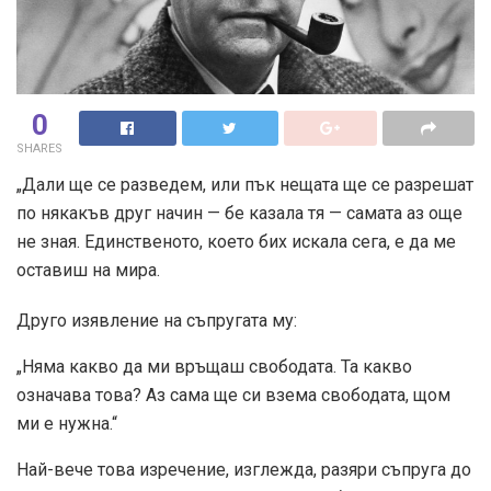
0
SHARES
„Дали ще се разведем, или пък нещата ще се разрешат
по някакъв друг начин — бе казала тя — самата аз още
не зная. Единственото, което бих искала сега, е да ме
оставиш на мира.
Друго изявление на съпругата му:
„Няма какво да ми връщаш свободата. Та какво
означава това? Аз сама ще си взема свободата, щом
ми е нужна.“
Най-вече това изречение, изглежда, разяри съпруга до