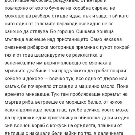
достигаше накъсано, раздухвано от вятъра и
повтаряно от ехото бучене на корабна сирена, не
можеше да разбере откъде идва, пък и защо, тъй като
нито един от големите параходи очевидно не се
канеше да отплува. Бе горещо. Синкава воняща
мъглица виснеше над пристанището. Само някаква
омазнена рибарска моторница премина с пукот покрай
тях и от това шамандурите се разклатиха, а
зеленясалите им вериги зловещо се мярнаха в
мрачните дълбини. Тъй продължиха да гребат покрай
кейове и докове — всичко тук, все едно от дърво или
камък, бе почерняло от сажди и машинно масло. Поне
времето минаваше. Тук-там проблясваше коремът на
мъртва риба, ветрееше се моряшко бельо, от някоя
каюта долиташе пеещ глас, тук бе всичко, което може
да предложи една пристанищна обиколка, дори и един
сив военен кораб с кожуси на оръдията, планини от
въглища с накацали бели чайки по тях, в далечината