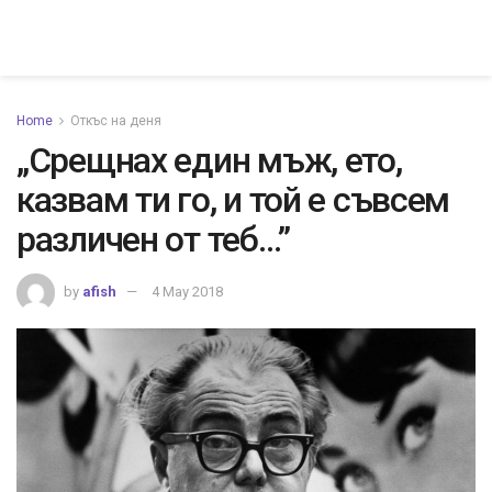
Home
Откъс на деня
„Срещнах един мъж, ето,
казвам ти го, и той е съвсем
различен от теб…”
by
afish
4 May 2018