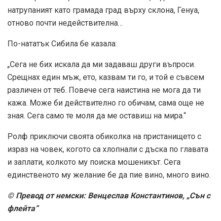
натрупаният като грамада град върху склона, Генуа,
отново почти недействителна…
По-нататък Сибила бе казала:
„Сега не бих искала да ми задаваш други въпроси.
Срещнах един мъж, ето, казвам ти го, и той е съвсем
различен от теб. Повече сега наистина не мога да ти
кажа. Може би действително го обичам, сама още не
зная. Сега само те моля да ме оставиш на мира.“
Ролф приключи своята обиколка на пристанището с
израз на човек, когото са хлопнали с дъска по главата
и заплати, колкото му поиска мошеникът. Сега
единственото му желание бе да пие вино, много вино.
© Превод от немски: Венцеслав Константинов, „Сън с
флейта”