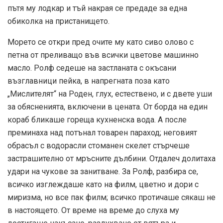
пътя му лодкар и тъй накрая се предаде за една
обиколка на пристанището.
Морето се откри пред очите му като сиво олово с
петна от преливащо във всички цветове машинно
масло. Ролф седеше на застланата с окъсани
възглавници пейка, в напрегната поза като
„Мислителят“ на Роден, глух, естествено, и с двете уши
за обясненията, включени в цената. От борда на един
кораб бликаше гореща кухненска вода. А после
преминаха над потънал товарен параход; неговият
обрасъл с водорасли стоманен скелет стърчеше
застрашително от мръсните дълбини. Отдалеч долитаха
удари на чукове за занитване. За Ролф, разбира се,
всичко изглеждаше като на филм, цветно и дори с
миризма, но все пак филм; всичко протичаше сякаш не
в настоящето. От време на време до слуха му