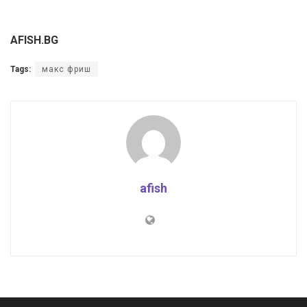
AFISH.BG
Tags:
макс фриш
afish