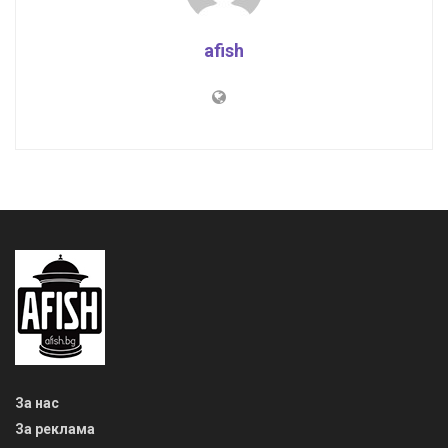
afish
За нас
За реклама