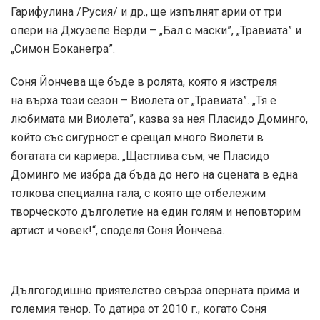
Гарифулина /Русия/ и др., ще изпълнят арии от три
опери на Джузепе Верди – „Бал с маски”, „Травиата” и
„Симон Боканегра”.
Соня Йончева ще бъде в ролята, която я изстреля
на върха този сезон – Виолета от „Травиата”. „Тя е
любимата ми Виолета”, казва за нея Пласидо Доминго,
който със сигурност е срещал много Виолети в
богатата си кариера. „Щастлива съм, че Пласидо
Доминго ме избра да бъда до него на сцената в една
толкова специална гала, с която ще отбележим
творческото дълголетие на един голям и неповторим
артист и човек!“, споделя Соня Йончева.
Дългогодишно приятелство свърза оперната прима и
големия тенор. То датира от 2010 г., когато Соня