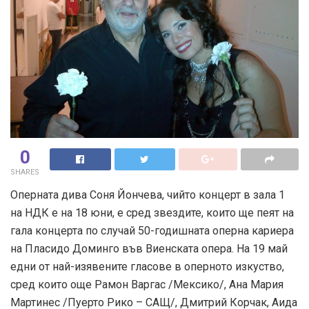
0
SHARES
Оперната дива Соня Йончева, чийто концерт в зала 1
на НДК е на 18 юни, е сред звездите, които ще пеят на
гала концерта по случай 50-годишната оперна кариера
на Пласидо Доминго във Виенската опера. На 19 май
едни от най-изявените гласове в оперното изкуство,
сред които още Рамон Варгас /Мексико/, Ана Мария
Мартинес /Пуерто Рико – САЩ/, Дмитрий Корчак, Аида