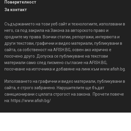
Поверителност
За контакт
Съдържанието на този уеб сайт и технологиите, използвани в
него, са под закрила на Закона за авторското право и
сродните му права. Всички статии, репортажи, интервюта и
други текстови, графични и видео материали, публикувани в
сайта, са собственост на AFISH.BG, освен ако изрично е
посочено друго. Допуска се публикуване на текстови
материали само след писмено съгласие на AFISH.BG,
посочване на източника и добавяне на линк към www.afish.bg.
Използването на графични и видео материали, публикувани в
сайта, е строго забранено. Нарушителите ще бъдат
санкционирани с цялата строгост на закона. Прочети повече
на: https://www.afish.bg/