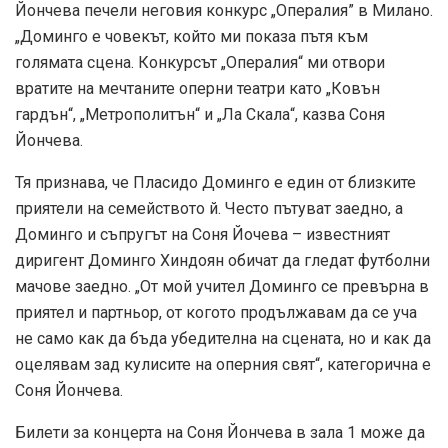
Йончева печели неговия конкурс „Опералия” в Милано.
„Доминго е човекът, който ми показа пътя към
голямата сцена. Конкурсът „Опералия“ ми отвори
вратите на мечтаните оперни театри като „Ковън
гардън“, „Метрополитън“ и „Ла Скала“, казва Соня
Йончева.
Тя признава, че Пласидо Доминго е един от близките
приятели на семейството й. Често пътуват заедно, а
Доминго и съпругът на Соня Йочева – известният
диригент Доминго Хиндоян обичат да гледат футболни
мачове заедно. „От мой учител Доминго се превърна в
приятел и партньор, от когото продължавам да се уча
не само как да бъда убедителна на сцената, но и как да
оцелявам зад кулисите на оперния свят“, категорична е
Соня Йончева.
Билети за концерта на Соня Йончева в зала 1 може да