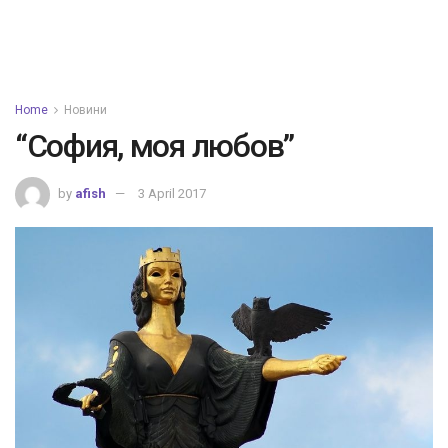
Home
Новини
“София, моя любов”
by
afish
3 April 2017