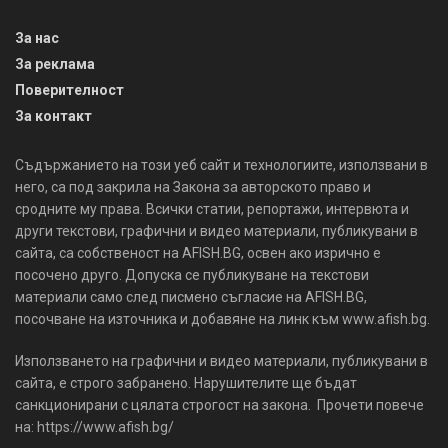
За нас
За реклама
Поверителност
За контакт
Съдържанието на този уеб сайт и технологиите, използвани в
него, са под закрила на Закона за авторското право и
сродните му права. Всички статии, репортажи, интервюта и
други текстови, графични и видео материали, публикувани в
сайта, са собственост на AFISH.BG, освен ако изрично е
посочено друго. Допуска се публикуване на текстови
материали само след писмено съгласие на AFISH.BG,
посочване на източника и добавяне на линк към www.afish.bg.
Използването на графични и видео материали, публикувани в
сайта, е строго забранено. Нарушителите ще бъдат
санкционирани с цялата строгост на закона. Прочети повече
на: https://www.afish.bg/