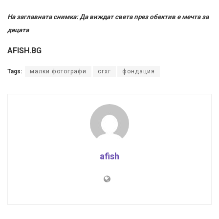
На заглавната снимка: Да виждат света през обектив е мечта за
децата
AFISH.BG
Tags:
малки фотографи
сгхг
фондация
afish