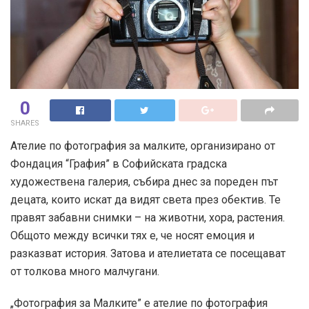
0
SHARES
Ателие по фотография за малките, организирано от
Фондация “Графия” в Софийската градска
художествена галерия, събира днес за пореден път
децата, които искат да видят света през обектив. Те
правят забавни снимки – на животни, хора, растения.
Общото между всички тях е, че носят емоция и
разказват история. Затова и ателиетата се посещават
от толкова много малчугани.
„Фотография за Малките” е ателие по фотография