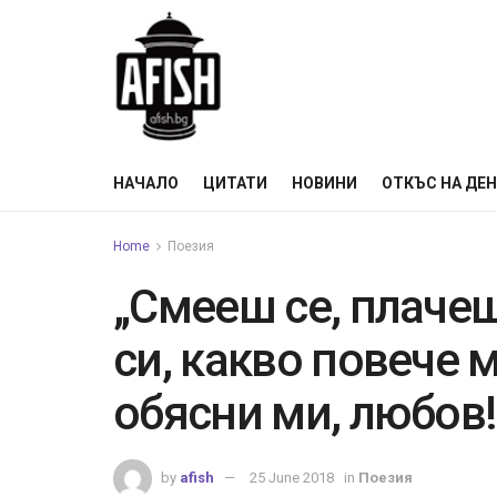
НАЧАЛО
ЦИТАТИ
НОВИНИ
ОТКЪС НА ДЕ
Home
Поезия
„Смееш се, плачеш
си, какво повече 
обясни ми, любов!
by
afish
25 June 2018
in
Поезия