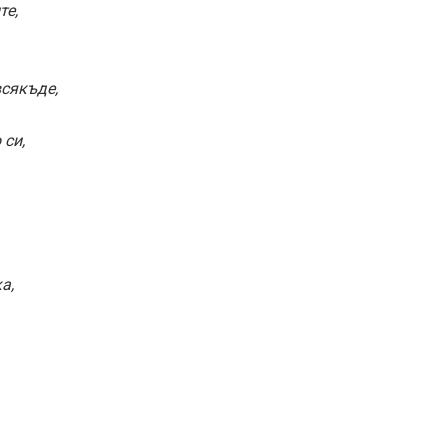
те,
всякъде,
 си,
а,