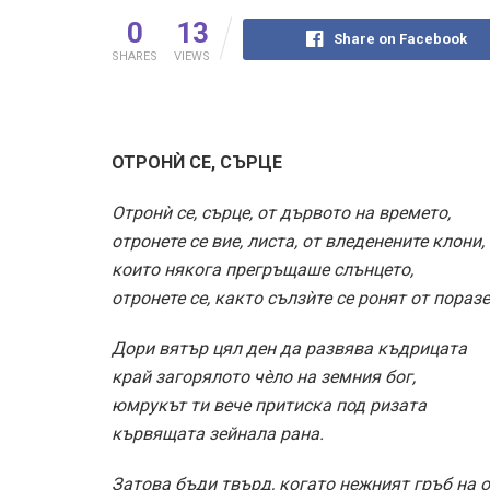
0
13
Share on Facebook
SHARES
VIEWS
ОТРОНЍ СЕ, СЪРЦЕ
Отронѝ се, сърце, от дървото на времето,
отронете се вие, листа, от вледенените клони,
които някога прегръщаше слънцето,
отронете се, както сълзѝте се ронят от пораз
Дори вятър цял ден да развява къдрицата
край загорялото чèло на земния бог,
юмрукът ти вече притиска под ризата
кървящата зейнала рана.
Затова бъди твърд, когато нежният гръб на 