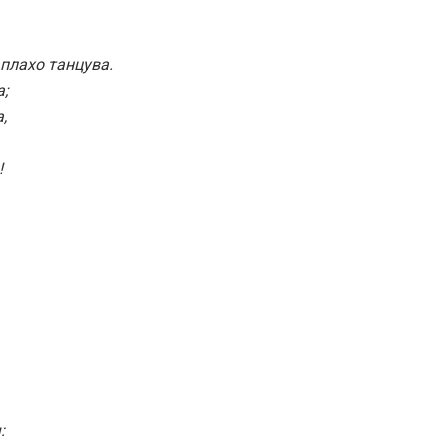
плахо танцува.
;
,
!
: