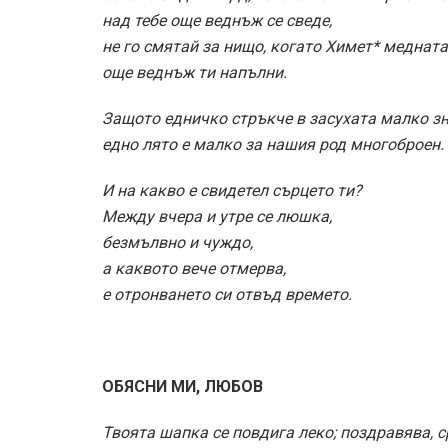
над тебе още веднъж се сведе,
не го смятай за нищо, когато Химет* медната
още веднъж ти напълни.
Защото едничко стръкче в засухата малко зн
едно лято е малко за нашия род многоброен.
И на какво е свидетел сърцето ти?
Между вчера и утре се люшка,
безмълвно и чуждо,
а каквото вече отмерва,
е отронването си отвъд времето.
ОБЯСНИ МИ, ЛЮБОВ
Твоята шапка се повдига леко; поздравява, с