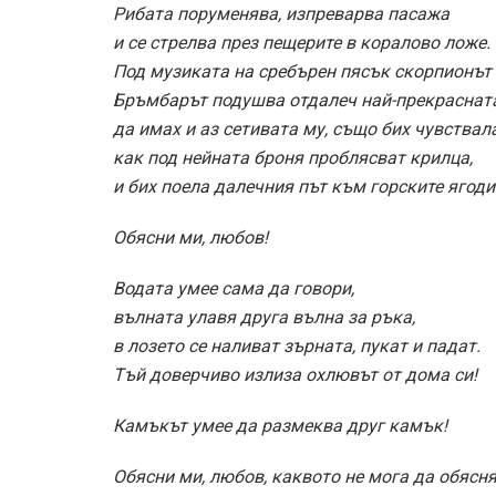
Рибата поруменява, изпреварва пасажа
и се стрелва през пещерите в коралово ложе.
Под музиката на сребърен пясък скорпионът 
Бръмбарът подушва отдалеч най-прекрасната
да имах и аз сетивата му, също бих чувствала
как под нейната броня проблясват крилца,
и бих поела далечния път към горските ягоди
Обясни ми, любов!
Водата умее сама да говори,
вълната улавя друга вълна за ръка,
в лозето се наливат зърната, пукат и падат.
Тъй доверчиво излиза охлювът от дома си!
Камъкът умее да размеква друг камък!
Обясни ми, любов, каквото не мога да обясня