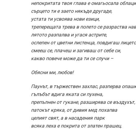
непокритата твоя глава е омагьосала облаци
сърцето ти е заето някъде другаде,
устата ти усвоява нови езици,
треперещата трева в полето се разраства на
лятото разпалва и угася астрите,
ослепен от цветни листенца, повдигаш лицето
смееш се, плачеш и загиваш от себе си,
какво повече може да ти се случи –
Обясни ми, любов!
Паунът, в тържествен захлас, разперва опашк
гълъбът вдига яката си пухена,
препълнен от гукане, разширява се въздухът,
патокът кряка, от дивия мед похапва
целият свят, а в насадения парк
всяка леха е покрита от златен прашец.