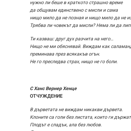
нужно ли беше в краткото страшно време
да общувам единствено с мисли и сама
нищо мило да не позная и нищо мило да не 
Трябва ли човекът да мисли? Няма ли да лип
Ти казваш: друг дух разчита на него…
Нищо не ми обяснявай. Виждам как саламан
преминава през всякакъв огън.
Не го преследва страх, нищо не го боли.
С Ханс Вернер Хенце
ОТЧУЖДЕНИЕ
В дърветата не виждам никакви дървета.
Клоните са голи без листата, които ги държат
Плодът е сладък, ала без любов.