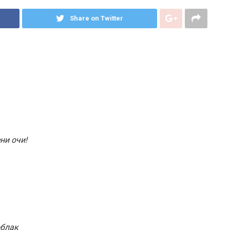
Share on Twitter
ени очи!
облак