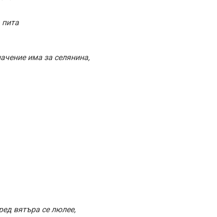
 пита
ачение има за селянина,
ред вятъра се люлее,