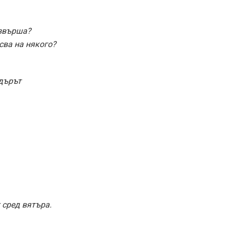
извърша?
сва на някого?
дърът
 сред вятъра.