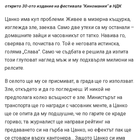
открито 30-ото издание на фестивала “Киномания” в НДК
Цанко има куп проблеми. Живее в мизерна къщурка,
изглежда зле, заеква. Само две утехи са му останали –
домашните зайци и часовникът от татко. Навива го,
сверява го, почиства го. Той е неговата истинска,
голяма „Слава”. Само че съдбата е решила да изпита
този глуповат наглед мъж и му подхвърля милиони на
релсите.
В селото ще му се присмиват, в града ще го използват.
Зле, откъдето и да го погледнеш. И никой не
предполага колко всъщност е зле. Министърът на
транспорта ще го награди с часовник менте, а Цанко
ще се опита да му подшушне, че по гарите се краде
гориво; тв журналист ще направи рейтинг на
предаването си на гърба на Цанко, но ефектът пак ще
се стовари върху кантонера… Защото Цанко си има