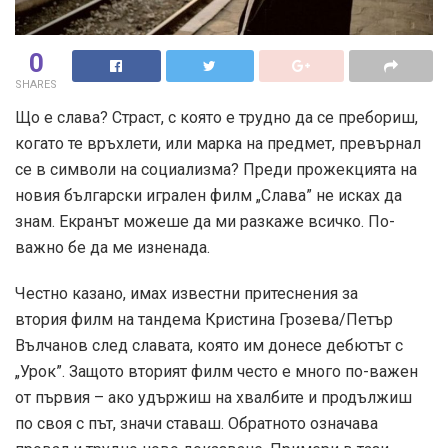
0
SHARES
Що е слава? Страст, с която е трудно да се пребориш,
когато те връхлети, или марка на предмет, превърнал
се в символи на социализма? Преди прожекцията на
новия български игрален филм „Слава” не исках да
знам. Екранът можеше да ми разкаже всичко. По-
важно бе да ме изненада.
Честно казано, имах известни притеснения за
втория филм на тандема Кристина Грозева/Петър
Вълчанов след славата, която им донесе дебютът с
„Урок”. Защото вторият филм често е много по-важен
от първия – ако удържиш на хвалбите и продължиш
по своя с път, значи ставаш. Обратното означава