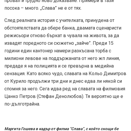
провал и трудно ново доказване. Примери в тази
посока – много. „Слава” не е от тях.
След реалната история с учителката, принудена от
обстоятелствата да обере банка, двамата сценаристи
режисьори отново бъркат в чувала на живота, за да
извадят поредното си сюжетно „зайче”. Преди 15
години един кантонер намери разкъсана торба с
милиони левове на поддържаната от него жп линия,
предаде я на полицията и се превърна в медийна
сензация. Като всяко чудо, славата на Кольо Димитров
от Курило продължи три дни и днес едва ли някой си
спомня за него. Сега идва ред на славата на филмовия
Цанко Петров (Стефан Денолюбов). Тя вероятно ще е
по-дълготрайна.
Маргита Гошева в кадър от филма “Слава”, с който снощи бе