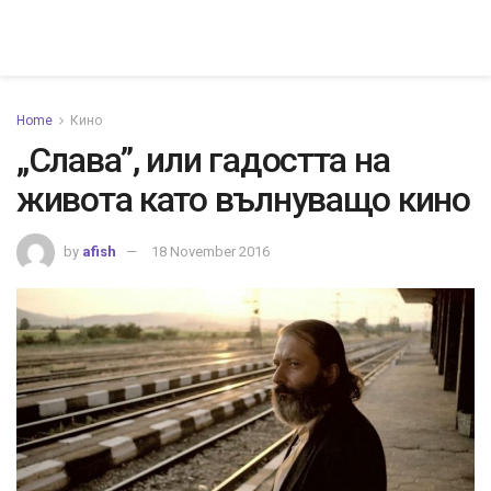
Home
Кино
„Слава”, или гадостта на
живота като вълнуващо кино
by
afish
18 November 2016