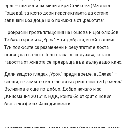
враг – пиарката на министъра Стайкова (Маргита
Гошева), за която дори перспективата да остане
завинаги без деца не е по-важна от „работата”.
Прекрасни превъплъщения на Гошева и Денолюбов.
Те бяха герои и в „Урок” – тя, добрата, и той, лошият.
Тук полюсите са разменени и резултатът е доста
стягащ за гърлото. Точно така се получава, когато
гадостта от живота се превръща във вълнуващо кино.
Дали защото гледах „Урок” преди време, а „Слава” –
снощи, не знам, но като че ли вторият опит на Грозева/
Вълчанов е още по-добър. Добро начало и за
„Киномания 2016” в НДК, който бе открит с новия
бългаски филм. Аплодисменти.