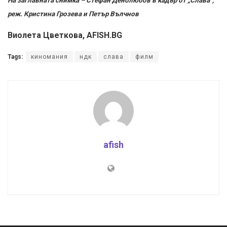
На заглавната снимка – Стефан Денолюбов в кадър от „Слава”,
реж. Кристина Грозева и Петър Вълчнов
Виолета Цветкова, AFISH.BG
Tags:
киномания
ндк
слава
филм
afish