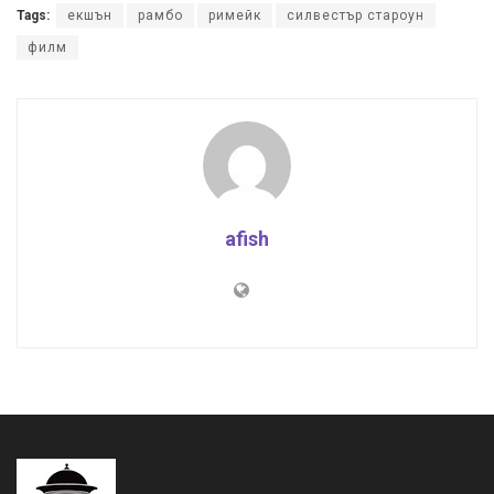
Tags:
екшън
рамбо
римейк
силвестър староун
филм
afish