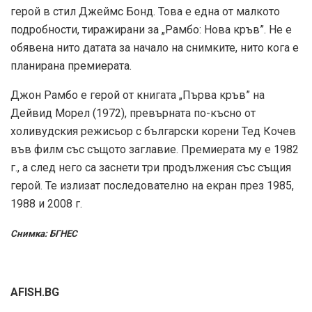
герой в стил Джеймс Бонд. Това е една от малкото
подробности, тиражирани за „Рамбо: Нова кръв”. Не е
обявена нито датата за начало на снимките, нито кога е
планирана премиерата.
Джон Рамбо е герой от книгата „Първа кръв” на
Дейвид Морел (1972), превърната по-късно от
холивудския режисьор с български корени Тед Кочев
във филм със същото заглавие. Премиерата му е 1982
г., а след него са заснети три продължения със същия
герой. Те излизат последователно на екран през 1985,
1988 и 2008 г.
Снимка: БГНЕС
AFISH.BG