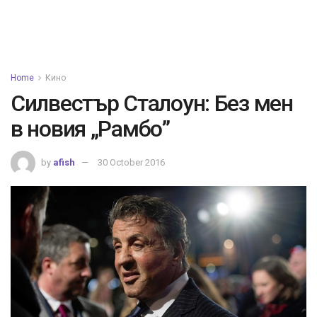
Home
Кино
Силвестър Сталоун: Без мен
в новия „Рамбо”
by
afish
30 October 2016