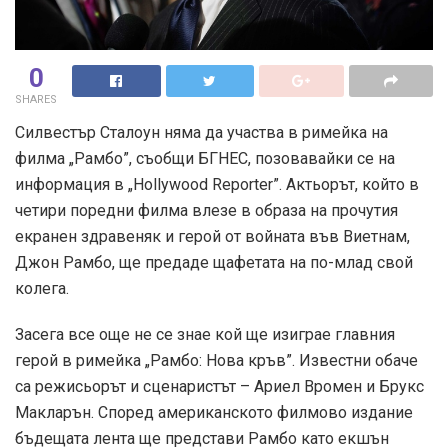
0
SHARES
Силвестър Сталоун няма да участва в римейка на
филма „Рамбо”, съобщи БГНЕС, позовавайки се на
информация в „Hollywood Reporter”. Актьорът, който в
четири поредни филма влезе в образа на прочутия
екранен здравеняк и герой от войната във Виетнам,
Джон Рамбо, ще предаде щафетата на по-млад свой
колега.
Засега все още не се знае кой ще изиграе главния
герой в римейка „Рамбо: Нова кръв”. Известни обаче
са режисьорът и сценаристът – Ариел Вромен и Брукс
Макларън. Според американското филмово издание
бъдещата лента ще представи Рамбо като екшън