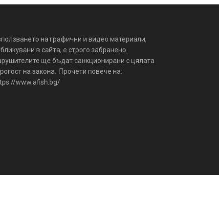
зползването на графични и видео материали,
бликувани в сайта, е строго забранено.
арушителите ще бъдат санкционирани с цялата
рогост на закона. Прочети повече на:
tps://www.afish.bg/