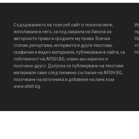
Съдържанието на този уеб сайт и технологиите,
И
използвани в него, са под закрила на Закона за
пу
авторското право и сродните му права. Всички
Н
статии, репортажи, интервюта и други текстови,
ст
графични и видео материали, публикувани в сайта, са
ht
собственост на AFISH.BG, освен ако изрично е
посочено друго. Допуска се публикуване на текстови
материали само след писмено съгласие на AFISH.BG,
посочване на източника и добавяне на линк към
www.afish.bg.