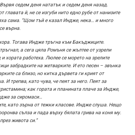
. Вървя седем деня нататък и седем деня назад.
т главата й, не се изгуби нито едно рубе от нанизите
яха сама. “Щом тъй е казал Индже, нека… и много
се върна.
ора. Тогава Индже тръгна към Бакъджиците.
тръгнал, а сега цяла Ромъня се жълтее от узрели
 и хората работеха. Люлее се морето на зрелите
тици забрадките на жетварките. И ето песен – звънка
рките са близо, но китка дървета ги крият от
 И трепва, като чува, че пеят за него. Пеят за
ристамина; как гората и планината плаче за Индже,
Индже за сиромаси…
ите, като зърна от тежки класове. Индже слуша. Нещо
проронва сълза и пада върху бялата грива на коня му.
през живота си.”