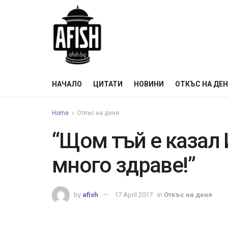
НАЧАЛО
ЦИТАТИ
НОВИНИ
ОТКЪС НА ДЕ
Home
Откъс на деня
“Щом тъй е казал 
много здраве!”
by
afish
17 April 2017
in
Откъс на деня