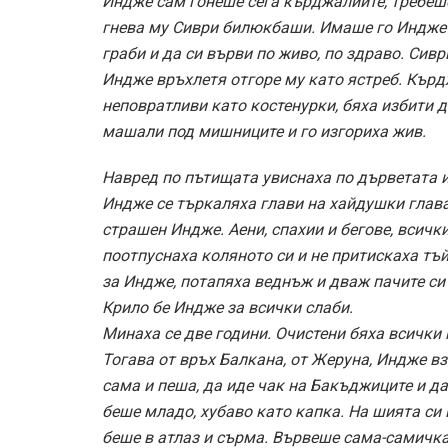
Индже сам гонеше сега кърджалиите, требеше
гнева му Сиври билюкбаши. Имаше го Индже з
граби и да си върви по живо, по здраво. Сив
Индже връхлетя отгоре му като ястреб. Кърдж
неповратливи като костенурки, бяха избити 
машали под мишниците и го изгориха жив.
Навред по пътищата увиснаха по дърветата и
Индже се търкаляха глави на хайдушки глава
страшен Индже. Аени, спахии и бегове, всичк
поотпуснаха коляното си и не притискаха тъ
за Индже, потапяха веднъж и дваж пачите си 
Крило бе Индже за всички слаби.
Минаха се две години. Очистени бяха всички 
Тогава от връх Балкана, от Жеруна, Индже в
сама и пеша, да иде чак на Бакъджиците и д
беше младо, хубаво като капка. На шията си
беше в атлаз и сърма. Вървеше сама-самичка 