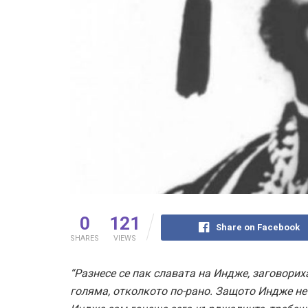
0
121
Share on Facebook
SHARES
VIEWS
“Разнесе се пак славата на Индже, заговориха
голяма, отколкото по-рано. Защото Индже не 