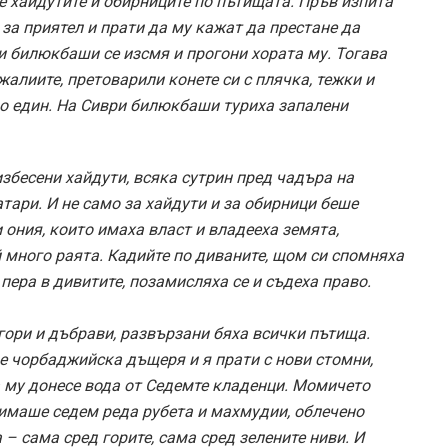
 хайдутите и обирниците по пътищата. Пръв изпита
а приятел и прати да му кажат да престане да
ри билюкбаши се изсмя и прогони хората му. Тогава
алиите, претоварили конете си с плячка, тежки и
до един. На Сиври билюкбаши туриха запалени
збесени хайдути, всяка сутрин пред чадъра на
тари. И не само за хайдути и за обирници беше
и ония, които имаха власт и владееха земята,
й много раята. Кадийте по диваните, щом си спомняха
пера в дивитите, позамисляха се и съдеха право.
гори и дъбрави, развързани бяха всички пътища.
зе чорбаджийска дъщеря и я прати с нови стомни,
а му донесе вода от Седемте кладенци. Момичето
 имаше седем реда рубета и махмудии, облечено
– сама сред горите, сама сред зелените ниви. И