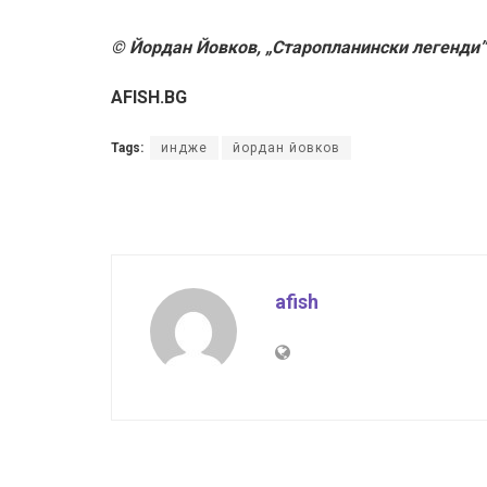
© Йордан Йовков, „Старопланински легенди”
AFISH.BG
Tags:
индже
йордан йовков
afish