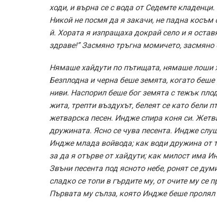
ходи, и върна се с вода от Седемте кладенци
Никой не посмя да я закачи, не падна косъм о
й. Хората я изпращаха докрай село и я остав
здраве!” Засмяно тръгна момичето, засмяно 
Нямаше хайдути по пътищата, нямаше лоши х
Безплодна и черна беше земята, когато беше 
ниви. Наспорил беше бог земята с тежък плод
жита, трепти въздухът, белеят се като бели п
жетварска песен. Индже спира коня си. Жетва
дружината. Ясно се чува песента. Индже слуша.
Индже млада войвода; как води дружина от т
за да я отърве от хайдути; как милост има 
Звъни песента под ясното небе, ронят се дум
сладко се топи в гърдите му, от очите му се 
Първата му сълза, която Индже беше пролял 