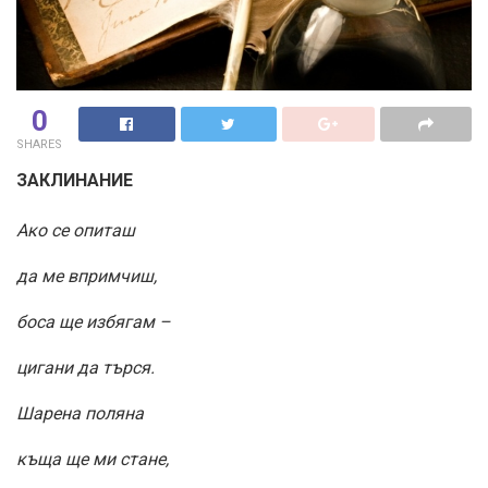
0
SHARES
ЗАКЛИНАНИЕ
Ако се опиташ
да ме впримчиш,
боса ще избягам –
цигани да търся.
Шарена поляна
къща ще ми стане,