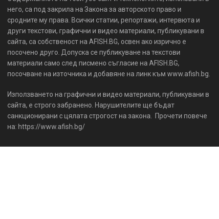
него, са под закрила на Закона за авторското право и
сродните му права. Всички статии, репортажи, интервюта и
други текстови, графични и видео материали, публикувани в
сайта, са собственост на AFISH.BG, освен ако изрично е
посочено друго. Допуска се публикуване на текстови
материали само след писмено съгласие на AFISH.BG,
посочване на източника и добавяне на линк към www.afish.bg.
Използването на графични и видео материали, публикувани в
сайта, е строго забранено. Нарушителите ще бъдат
санкционирани с цялата строгост на закона. Прочети повече
на: https://www.afish.bg/