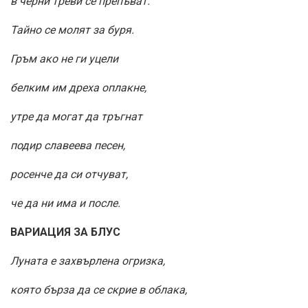
в черни треви се препъват.
Тайно се молят за буря.
Гръм ако не ги уцели
белким им дреха оплакне,
утре да могат да тръгнат
подир славеева песен,
росенче да си отчуват,
че да ни има и после.
ВАРИАЦИЯ ЗА БЛУС
Луната е захвърлена огризка,
която бърза да се скрие в облака,