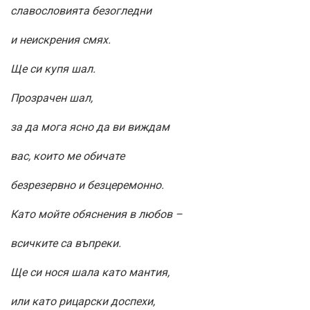
славословията безогледни
и неискрения смях.
Ще си купя шал.
Прозрачен шал,
за да мога ясно да ви виждам
вас, които ме обичате
безрезервно и безцеремонно.
Като мойте обяснения в любов –
всичките са въпреки.
Ще си нося шала като мантия,
или като рицарски доспехи,