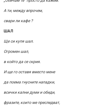
„Обичам те” просто да кажем.
А ти, между впрочем,
свари ли кафе ?
ШАЛ
Ще си купя шал.
Огромен шал,
в който да се скрия.
И ще го оставя вместо мене
да поема гнусните нападки,
всички кални думи и обиди,
фразите, които ме преследват,