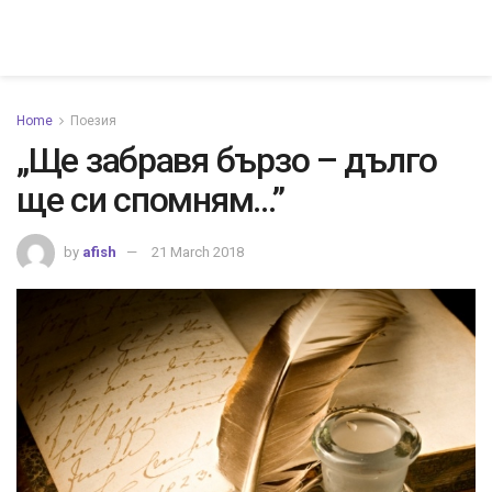
Home
Поезия
„Ще забравя бързо – дълго
ще си спомням…”
by
afish
21 March 2018