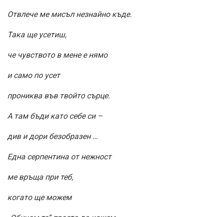
Отвлече ме мисъл незнайно къде.
Така ще усетиш,
че чувството в мене е нямо
и само по усет
прониква във твойто сърце.
А там бъди като себе си –
див и дори безобразен …
Една серпентина от нежност
ме връща при теб,
когато ще можем