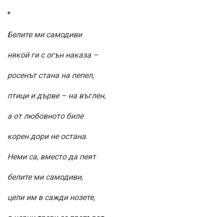
*
Белите ми самодиви
някой ги с огън наказа –
росенът стана на пепел,
птици и дърве – на въглен,
а от любовното биле
корен дори не остана.
Неми са, вместо да пеят
белите ми самодиви,
цели им в сажди нозете,