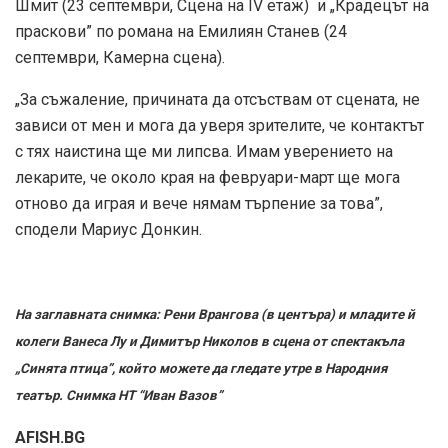
Шмит (23 септември, Сцена на IV етаж) и „Крадецът на
праскови” по романа на Емилиян Станев (24
септември, Камерна сцена).
„За съжаление, причината да отсъствам от сцената, не
зависи от мен и мога да уверя зрителите, че контактът
с тях наистина ще ми липсва. Имам уверението на
лекарите, че около края на февруари-март ще мога
отново да играя и вече нямам търпение за това”,
сподели Мариус Донкин.
На заглавната снимка: Рени Врангова (в центъра) и младите й
колеги Ванеса Лу и Димитър Николов в сцена от спектакъла
„Синята птица”, който можете да гледате утре в Народния
театър. Снимка НТ “Иван Вазов”
AFISH.BG