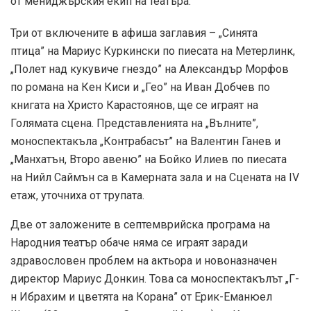
от мениджърския екип на театъра.
Три от включените в афиша заглавия – „Синята
птица” на Мариус Куркински по пиесата на Метерлинк,
„Полет над кукувиче гнездо” на Александър Морфов
по романа на Кен Киси и „Гео” на Иван Добчев по
книгата на Христо Карастоянов, ще се играят на
Голямата сцена. Представленията на „Вълните”,
моноспектакъла „Контрабасът” на Валентин Ганев и
„Манхатън, Второ авеню” на Бойко Илиев по пиесата
на Нийл Саймън са в Камерната зала и на Сцената на IV
етаж, уточниха от трупата.
Две от заложените в септемврийска програма на
Народния театър обаче няма се играят заради
здравословен проблем на актьора и новоназначен
директор Мариус Донкин. Това са моноспектакълът „Г-
н Ибрахим и цветята на Корана” от Ерик-Еманюел