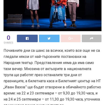
0
SHARES
Почивните дни са шанс за всички, които все още не са
гледали някои от най-търсените постановки на
Народния театър. Представления няма да има само
тази вечер. Мнозина от актьорите в националната
трупа ще работят през останалите три дни от
празниците, а билетната каса и Билетният център на НТ
„Иван Вазов” ще бъдат отворени в обичайното работно
време: на 22 и 23 септември – от 9,30 до 19,30 часа, и
на 24 и 25 септември – от 11,30 до 19,30 часа, уточниха