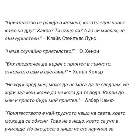
“Приятелство се ражда в момент, когато един човек
каже на друг: Какво? Ти също ли? А аз си мислех, че
съм единствен.”
– Клайв Стейпълс Луис
“Няма случайно приятелство!”
– О. Хенри
“Бих предпочел да вървя с приятел в тъмното,
отколкото сам в светлина!”
– Хелън Келър
“Не ходи пред мен, може да не мога да те следвам. Не
ходи зад мен, може да не мога да те водя. Върви до
мен и просто бъди мой приятел.”
– Албер Камю
“Приятелството е най-трудното нещо на света, което
може да се обясни. Това не е нещо, което се учи в
училище. Но ако досега нищо не сте научили за