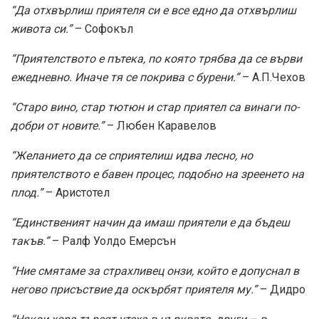
“Да отхвърлиш приятеля си е все едно да отхвърлиш
живота си.”
– Софокъл
“Приятелството е пътека, по която трябва да се върви
ежедневно. Иначе тя се покрива с бурени.”
– А.П.Чехов
“Старо вино, стар тютюн и стар приятел са винаги по-
добри от новите.”
– Любен Каравелов
“Желанието да се сприятелиш идва лесно, но
приятелството е бавен процес, подобно на зреенето на
плод.”
– Аристотел
“Единственият начин да имаш приятели е да бъдеш
такъв.”
– Ралф Уолдо Емерсън
“Ние смятаме за страхливец онзи, който е допуснал в
негово присъствие да оскърбят приятеля му.”
– Дидро