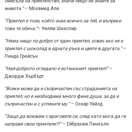
смисъла на приятелство, значи нищо не знаете за
живота.”
– Мохамед Али
“Приятел е този, който знае всичко за теб, и въпреки
това те обича.”
– Уилям Шекспир
“Няма нищо по-добро от един приятел, освен ако не е
приятел с шоколад в едната ръка и цвете в другата.”
–
Линда Грейсън
“Най-доброто огледало е истинският приятел!”
–
Джордж Хърбърт
“Всеки може да е съпричастен със страданията на
приятел, но е необходима много фина душа, за да е
съпричастен и с успехите му.”
– Оскар Уайлд
“Защо да воювам с враговете си, след като мога да ги
направя свои приятели?!”
– Ейбрахам Линкълн