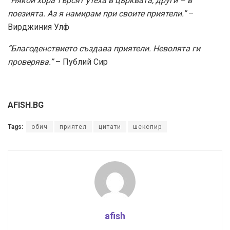
“Някои хора търсят утеха в църквата, други – в
поезията. Аз я намирам при своите приятели.”
–
Вирджиния Улф
“Благоденствието създава приятели. Неволята ги
проверява.”
– Публий Сир
AFISH.BG
Tags:
обич
приятел
цитати
шекспир
afish