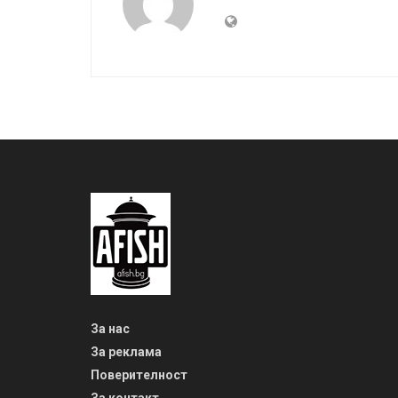
За нас
За реклама
Поверителност
За контакт