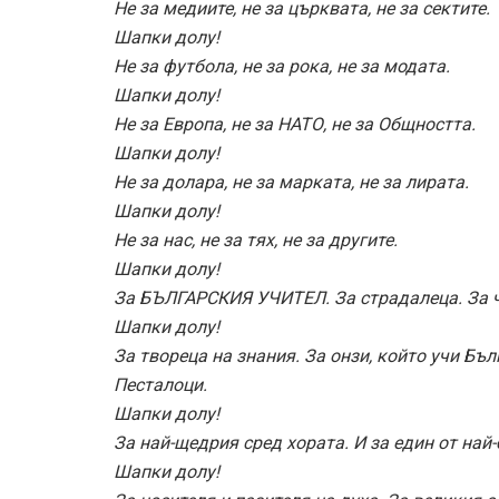
Не за медиите, не за църквата, не за сектите.
Шапки долу!
Не за футбола, не за рока, не за модата.
Шапки долу!
Не за Европа, не за НАТО, не за Общността.
Шапки долу!
Не за долара, не за марката, не за лирата.
Шапки долу!
Не за нас, не за тях, не за другите.
Шапки долу!
За БЪЛГАРСКИЯ УЧИТЕЛ. За страдалеца. За ч
Шапки долу!
За твореца на знания. За онзи, който учи Бъл
Песталоци.
Шапки долу!
За най-щедрия сред хората. И за един от най-
Шапки долу!