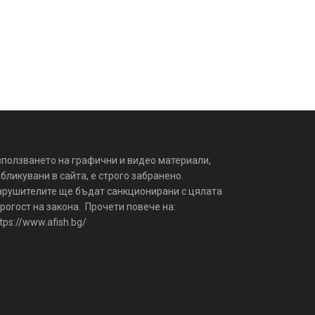
зползването на графични и видео материали,
бликувани в сайта, е строго забранено.
арушителите ще бъдат санкционирани с цялата
рогост на закона. Прочети повече на:
tps://www.afish.bg/