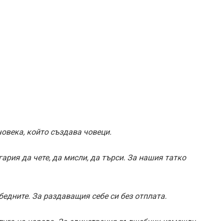
овека, който създава човеци.
гария да чете, да мисли, да търси. За нашия татко
бедните. За раздаващия себе си без отплата.