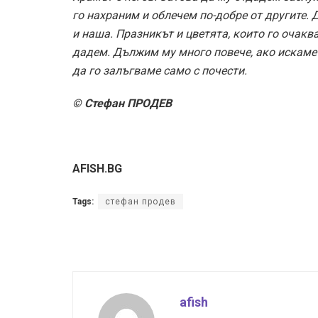
го нахраним и облечем по-добре от другите. 
и наша. Празникът и цветята, които го очакв
дадем. Дължим му много повече, ако искаме 
да го залъгваме само с почести.
© Стефан ПРОДЕВ
AFISH.BG
Tags:
стефан продев
afish