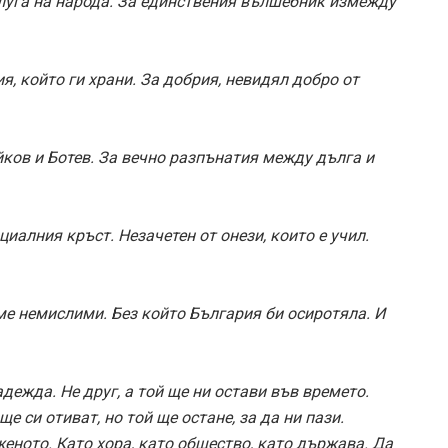
 слуга на народа. За единствения вълшебник измежду
я, който ги храни. За добрия, невидял добро от
йков и Ботев. За вечно разпънатия между дълга и
иалния кръст. Незачетен от онези, които е учил.
сме немислими. Без който България би осиротяла. И
жда. Не друг, а той ще ни остави във времето.
е си отиват, но той ще остане, за да ни пази.
еното. Като хора, като общество, като държава. Да