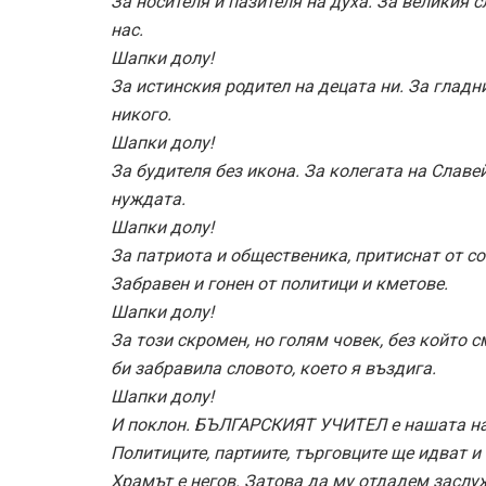
За носителя и пазителя на духа. За великия
нас.
Шапки долу!
За истинския родител на децата ни. За гладни
никого.
Шапки долу!
За будителя без икона. За колегата на Славе
нуждата.
Шапки долу!
За патриота и общественика, притиснат от соц
Забравен и гонен от политици и кметове.
Шапки долу!
За този скромен, но голям човек, без който 
би забравила словото, което я въздига.
Шапки долу!
И поклон. БЪЛГАРСКИЯТ УЧИТЕЛ е нашата наде
Политиците, партиите, търговците ще идват и щ
Храмът е негов. Затова да му отдадем заслуж