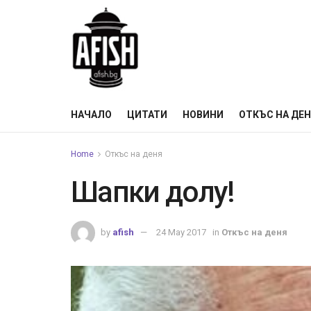
НАЧАЛО
ЦИТАТИ
НОВИНИ
ОТКЪС НА ДЕ
Home
Откъс на деня
Шапки долу!
by
afish
24 May 2017
in
Откъс на деня