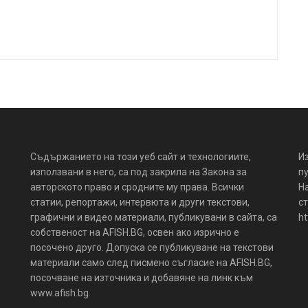
Съдържанието на този уеб сайт и технологиите,
И
използвани в него, са под закрила на Закона за
пу
авторското право и сродните му права. Всички
Н
статии, репортажи, интервюта и други текстови,
ст
графични и видео материали, публикувани в сайта, са
ht
собственост на AFISH.BG, освен ако изрично е
посочено друго. Допуска се публикуване на текстови
материали само след писмено съгласие на AFISH.BG,
посочване на източника и добавяне на линк към
www.afish.bg.