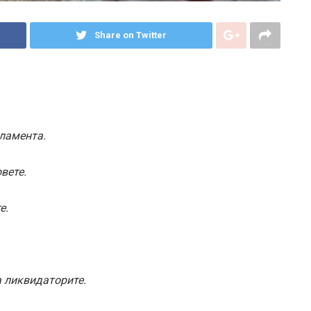
Share on Twitter
рламента.
овете.
е.
за ликвидаторите.