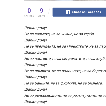
0
9
Share on Facebook
SHARES
VIEWS
Шапки долу!
Не за знамето, не за химна, не за герба.
Шапки долу!
Не за президента, не за министрите, не за па
Шапки долу!
Не за партиите, не за синдикатите, не за клуб
Шапки долу!
Не за армията, не за полицията, не за баретит
Шапки долу!
Не за банките, не за фирмите, не за бизнеса.
Шапки долу!
Не за репресираните, не за реститутките, не 
Шапки долу!