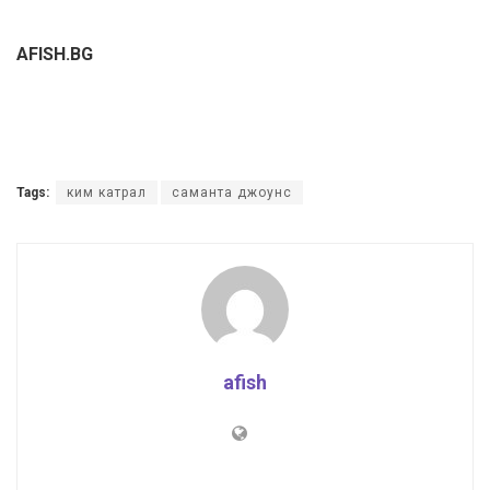
AFISH.BG
Tags:
ким катрал
саманта джоунс
afish