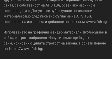
сайта, са собственост на AFISH.BG, освен ако изрично е
посочено друго. Допуска се публикуване на текстови
материали само след писмено съгласие на AFISH.BG,
посочване на източника и добавяне на линк към www.afish.bg.
Използването на графични и видео материали, публикувани в
сайта, е строго забранено. Нарушителите ще бъдат
санкционирани с цялата строгост на закона. Прочети повече
на: https://www.afish.bg/