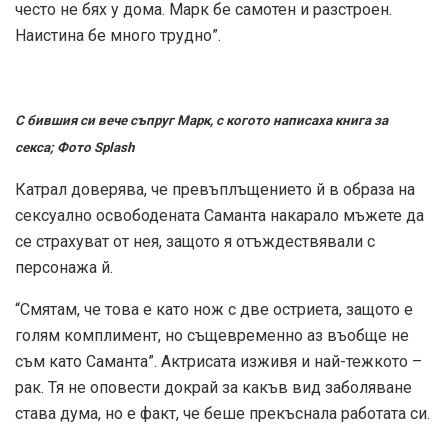
често не бях у дома. Марк бе самотен и разстроен.
Наистина бе много трудно”.
С бившия си вече съпруг Марк, с когото написаха книга за
секса;
Фото Splash
Катрал доверява, че превъплъщението й в образа на
сексуално освободената Саманта накарало мъжете да
се страхуват от нея, защото я отъждествявали с
персонажа й.
“Смятам, че това е като нож с две остриета, защото е
голям комплимент, но същевременно аз въобще не
съм като Саманта”. Актрисата изживя и най-тежкото –
рак. Тя не оповести докрай за какъв вид заболяване
става дума, но е факт, че беше прекъснала работата си.