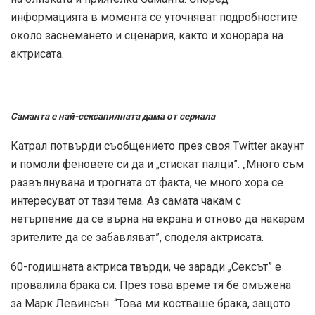
информацията в момента се уточняват подробностите
около заснемането и сценария, както и хонорара на
актрисата.
Саманта е най-сексапилната дама от сериала
Катрал потвърди съобщението през своя Twitter акаунт
и помоли феновете си да и „стискат палци”. „Много съм
развълнувана и трогната от факта, че много хора се
интересуват от тази тема. Аз самата чакам с
нетърпение да се върна на екрана и отново да накарам
зрителите да се забавляват”, споделя актрисата.
60-годишната актриса твърди, че заради „Сексът” е
провалила брака си. През това време тя бе омъжена
за Марк Левинсън. “Това ми костваше брака, защото