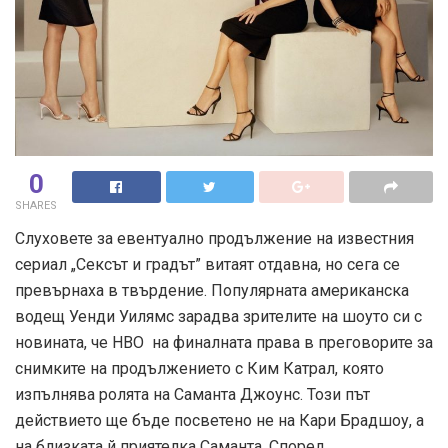
0
SHARES
Слуховете за евентуално продължение на известния
сериал „Сексът и градът” витаят отдавна, но сега се
превърнаха в твърдение. Популярната американска
водещ Уенди Уилямс зарадва зрителите на шоуто си с
новината, че НВО на финалната права в преговорите за
снимките на продължението с Ким Катрал, която
изпълнява ролята на Саманта Джоунс. Този път
действието ще бъде посветено не на Кари Брадшоу, а
на близката й приятелка Саманта. Според