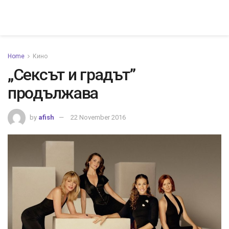
Home
Кино
„Сексът и градът”
продължава
by
afish
22 November 2016