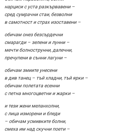
нарциси с уста разкървавени –
сред сумрачни стаи, безволни
в самотност и страх изоставени –
обичам онез безсърдечни
смарагди – зелени и лунни –
мечти болнострунни, далечни,
пречупени в сънни лагуни –
обичам змиите унесени
в див танец – тъй хладни, тъй ярки –
обичам полетата есенни
с петна многоцветни и жарки –
и тези жени меланхолни,
с лица изморени и бледи
– обичам усмивките болни,
смеха им над скучни поети –