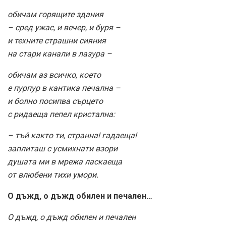
обичам горящите здания
– сред ужас, и вечер, и буря –
и техните страшни сияния
на стари канали в лазура –
обичам аз всичко, което
е пурпур в кантика печална –
и болно посипва сърцето
с ридаеща пепел кристална:
– тъй както ти, странна! гадаеща!
заплиташ с усмихнати взори
душата ми в мрежа ласкаеща
от влюбени тихи умори.
О дъжд, о дъжд обилен и печален…
О дъжд, о дъжд обилен и печален