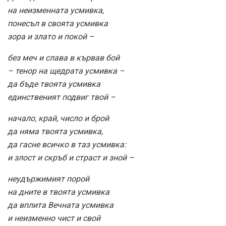
на неизменната усмивка,
понесъл в своята усмивка
зора и злато и покой –
без меч и слава в кървав бой
– тенор на щедрата усмивка –
да бъде твоята усмивка
единственият подвиг твой –
начало, край, число и брой
да няма твоята усмивка,
да гасне всичко в таз усмивка:
и злост и скръб и страст и зной –
неудържимият порой
на дните в твоята усмивка
да вплита Вечната усмивка
и неизменно чист и свой