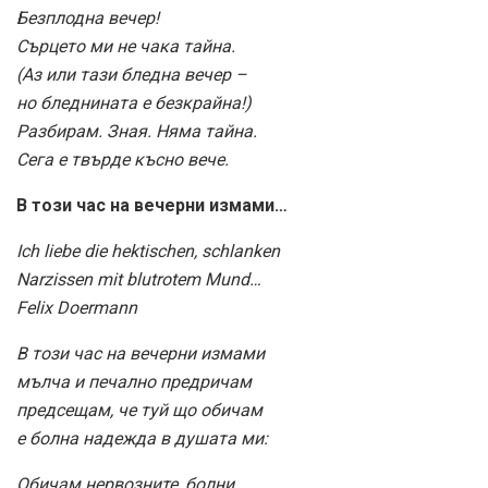
Безплодна вечер!
Сърцето ми не чака тайна.
(Аз или тази бледна вечер –
но бледнината е безкрайна!)
Разбирам. Зная. Няма тайна.
Сега е твърде късно вече.
В този час на вечерни измами…
Ich liebe die hektischen, schlanken
Narzissen mit blutrotem Mund…
Felix Doermann
В този час на вечерни измами
мълча и печално предричам
предсещам, че туй що обичам
е болна надежда в душата ми:
Обичам нервозните, болни