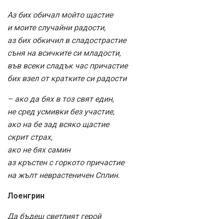
Аз бих обичал мойто щастие
и моите случайни радости,
аз бих обкичил в сладострастие
съня на всичките си младости,
във всеки сладък час причастие
бих взел от кратките си радости
– ако да бях в тоз свят един,
не сред усмивки без участие,
ако на бе зад всяко щастие
скрит страх,
ако не бях самин
аз кръстен с горкото причастие
на жълт неврастеничен Сплин.
Лоенгрин
Да бъдеш светлият герой