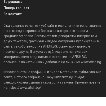
За реклама
Поверителност
За контакт
Съдържанието на този уеб сайт и технологиите, използвани в
него, са под закрила на Закона за авторското право и
сродните му права. Всички статии, репортажи, интервюта и
други текстови, графични и видео материали, публикувани в
сайта, са собственост на AFISH.BG, освен ако изрично е
посочено друго. Допуска се публикуване на текстови
материали само след писмено съгласие на AFISH.BG,
посочване на източника и добавяне на линк към www.afish.bg.
Използването на графични и видео материали, публикувани в
сайта, е строго забранено. Нарушителите ще бъдат
санкционирани с цялата строгост на закона. Прочети повече
на: https://www.afish.bg/