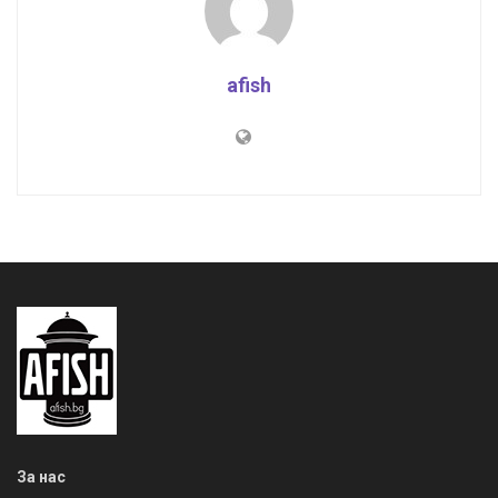
afish
За нас