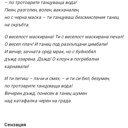
– по тротоарите танцуваща вода!
Пиян, разголен, волен, вакханален,
но с черна маска – ти танцуваш безсмисления танец
на скръбта.
О веселост маскирана! Ти с веселост маскирана печал!
О весел плач! И танец под разхълцани цимбали!
И вечер, зачната сред мрак, но с буйнобял
дъжд озарена. Дъжд! О клоун в погребални
карнавали!
И ти летиш – лъчи и смях, – и ти си бял, безумен,
по тротоарите танцуваща вода!
Вечерен дъжд, понесен в танец шумен
над катафалка черен на града.
Сензация