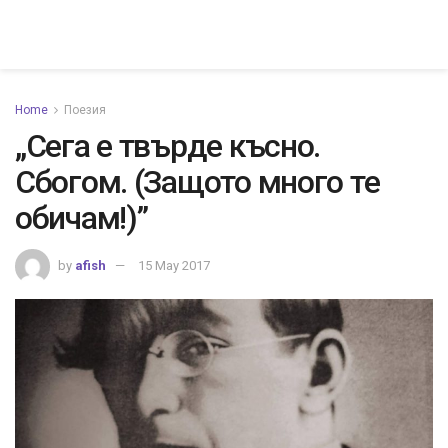
Home
Поезия
„Сега е твърде късно.
Сбогом. (Защото много те
обичам!)”
by
afish
15 May 2017