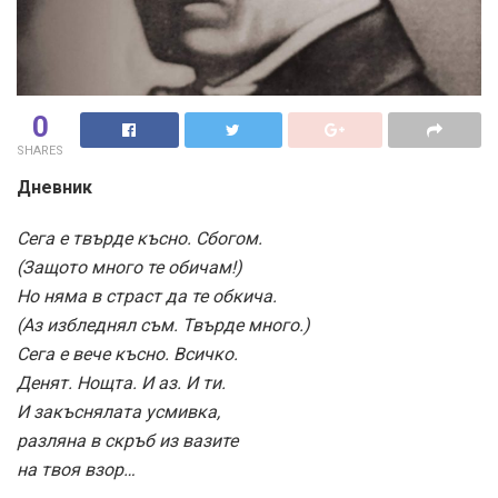
0
SHARES
Дневник
Сега е твърде късно. Сбогом.
(Защото много те обичам!)
Но няма в страст да те обкича.
(Аз избледнял съм. Твърде много.)
Сега е вече късно. Всичко.
Денят. Нощта. И аз. И ти.
И закъснялата усмивка,
разляна в скръб из вазите
на твоя взор…