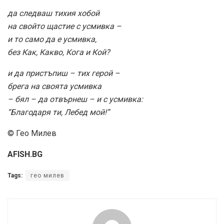
да следваш тихия хобой
на свойто щастие с усмивка –
и то само да е усмивка,
без Как, Какво, Кога и Кой?
и да пристъпиш – тих герой –
брега на своята усмивка
– бял – да отвърнеш – и с усмивка:
“Благодаря ти, Лебед мой!”
© Гео Милев
AFISH.BG
Tags:
гео милев