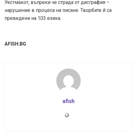
Уестмакот, въпреки че страда от дисграфия –
нарушение в процеса на писане. Творбите й са
преведени на 103 езика.
AFISH.BG
afish