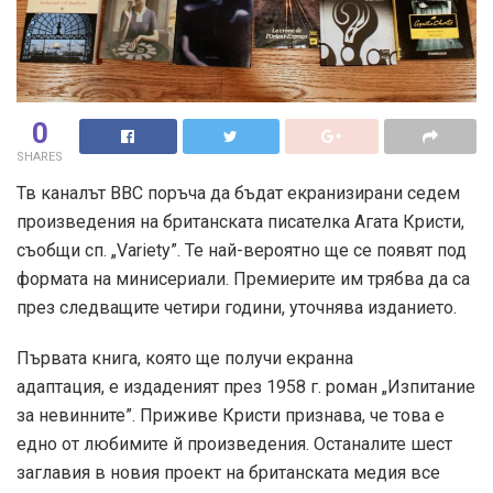
0
SHARES
Тв каналът ВВС поръча да бъдат екранизирани седем
произведения на британската писателка Агата Кристи,
съобщи сп. „Variety”. Те най-вероятно ще се появят под
формата на минисериали. Премиерите им трябва да са
през следващите четири години, уточнява изданието.
Първата книга, която ще получи екранна
адаптация, е издаденият през 1958 г. роман „Изпитание
за невинните”. Приживе Кристи признава, че това е
едно от любимите й произведения. Останалите шест
заглавия в новия проект на британската медия все