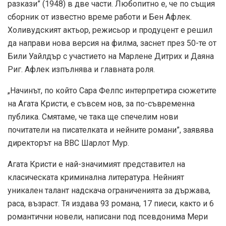
разкази” (1948) в две части. Любопитно е, че по същия
сборник от известно време работи и Бен Афлек.
Холивудският актьор, режисьор и продуцент е решил
да направи нова версия на филма, заснет през 50-те от
Били Уайлдър с участието на Марлене Дитрих и Даяна
Риг. Афлек изпълнява и главната роля.
„Начинът, по който Сара Фелпс интерпретира сюжетите
на Агата Кристи, е съвсем нов, за по-съвременна
публика. Смятаме, че така ще спечелим нови
почитатели на писателката и нейните романи”, заявява
директорът на ВВС Шарлот Мур.
Агата Кристи е най-значимият представител на
класическата криминална литература. Нейният
уникален талант надскача ограниченията за държава,
расa, възраст. Тя издава 93 романа, 17 пиеси, както и 6
романтични новели, написани под псевдонима Мери