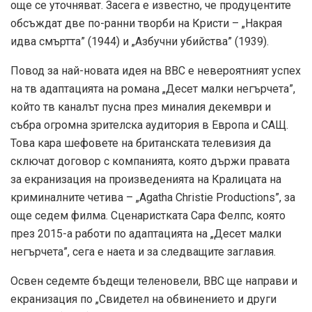
още се уточняват. Засега е известно, че продуцентите
обсъждат две по-ранни творби на Кристи – „Накрая
идва смъртта” (1944) и „Азбучни убийства” (1939).
Повод за най-новата идея на ВВС е невероятният успех
на тв адаптацията на романа „Десет малки негърчета”,
който тв каналът пусна през миналия декември и
събра огромна зрителска аудитория в Европа и САЩ.
Това кара шефовете на британската телевизия да
сключат договор с компанията, която държи правата
за екранизация на произведенията на Кралицата на
криминалните четива – „Agatha Christie Productions”, за
още седем филма. Сценаристката Сара Фелпс, която
през 2015-а работи по адаптацията на „Десет малки
негърчета”, сега е наета и за следващите заглавия.
Освен седемте бъдещи теленовели, ВВС ще направи и
екранизация по „Свидетел на обвинението и други