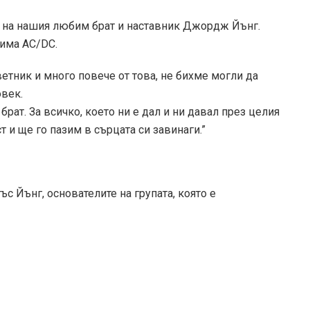
а на нашия любим брат и наставник Джордж Йънг.
 има AC/DC.
ветник и много повече от това, не бихме могли да
век.
рат. За всичко, което ни е дал и ни давал през целия
 и ще го пазим в сърцата си завинаги.”
 Йънг, основателите на групата, която е