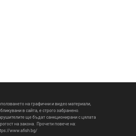
зползването на графични и видео материали,
бликувани в сайта, е строго забранено.
арушителите ще бъдат санкционирани с цялата
рогост на закона. Прочети повече на:
tps://www.afish.bg/