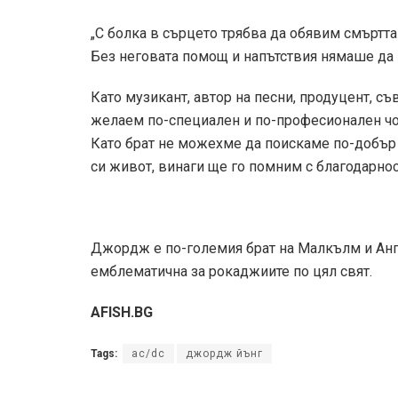
„С болка в сърцето трябва да обявим смъртт
Без неговата помощ и напътствия нямаше да
Като музикант, автор на песни, продуцент, съ
желаем по-специален и по-професионален чо
Като брат не можехме да поискаме по-добър б
си живот, винаги ще го помним с благодарност
Джoрдж е по-големия брат на Малкълм и Ангъс
емблематична за рокаджиите по цял свят.
AFISH.BG
Tags:
ac/dc
джордж йънг