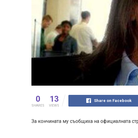
0
13
Share on Facebook
SHARES
VIEWS
За кончината му съобщиха на официалната ст