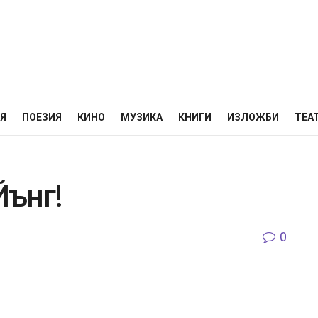
НЯ
ПОЕЗИЯ
КИНО
МУЗИКА
КНИГИ
ИЗЛОЖБИ
ТЕА
Йънг!
0