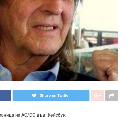
Share on Twitter
раница на AC/DC във Фейсбук: