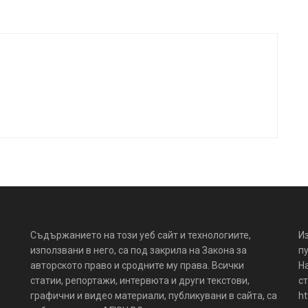
Съдържанието на този уеб сайт и технологиите,
И
използвани в него, са под закрила на Закона за
пу
авторското право и сродните му права. Всички
Н
статии, репортажи, интервюта и други текстови,
ст
графични и видео материали, публикувани в сайта, са
ht