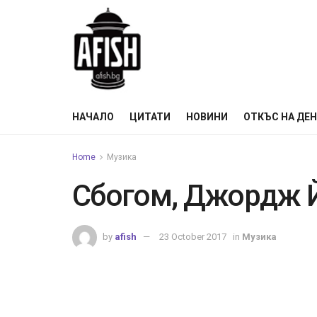
НАЧАЛО
ЦИТАТИ
НОВИНИ
ОТКЪС НА ДЕ
Home
Музика
Сбогом, Джордж 
by
afish
23 October 2017
in
Музика