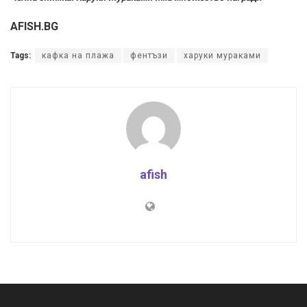
AFISH.BG
Tags:
кафка на плажа
фентъзи
харуки мураками
afish