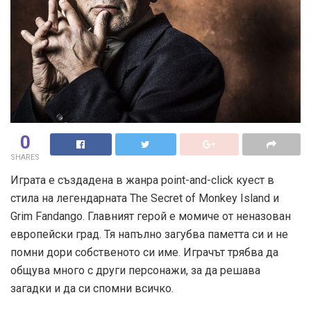
0
SHARES
Играта е създадена в жанра point-and-click куест в
стила на легендарната The Secret of Monkey Island и
Grim Fandango. Главният герой е момиче от неназован
европейски град. Тя напълно загубва паметта си и не
помни дори собственото си име. Играчът трябва да
общува много с други персонажи, за да решава
загадки и да си спомни всичко.