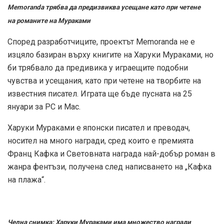
Memoranda трябва да предизвиква усещане като при четене
на романите на Мураками
Според разработчиците, проектът Memoranda не е
изцяло базиран върху книгите на Харуки Мураками, но
би трябвало да предивика у играещите подобни
чувства и усещания, като при четене на творбите на
известния писател. Играта ще бъде пусната на 25
януари за PC и Mac.
Харуки Мураками е японски писател и преводач,
носител на много награди, сред които е премията
Франц Кафка и Световната награда най-добър роман в
жанра фентъзи, получена след написването на „Кафка
на плажа“.
Челна снимка: Харуки Мураками има множество награди