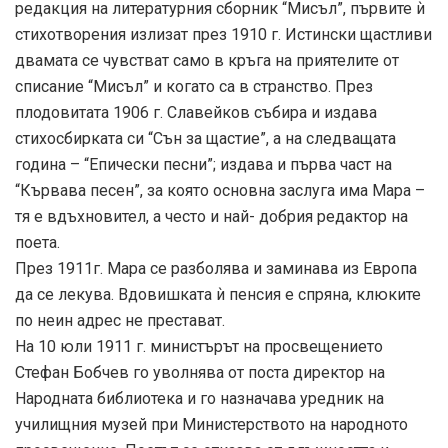
редакция на литературния сборник “Мисъл”, първите ѝ
стихотворения излизат през 1910 г. Истински щастливи
двамата се чувстват само в кръга на приятелите от
списание “Мисъл” и когато са в странство. През
плодовитата 1906 г. Славейков събира и издава
стихосбирката си “Сън за щастие”, а на следващата
година – “Епически песни”; издава и първа част на
“Кървава песен”, за която основна заслуга има Мара –
тя е вдъхновител, а често и най- добрия редактор на
поета.
През 1911г. Мара се разболява и заминава из Европа
да се лекува. Вдовишката ѝ пенсия е спряна, клюките
по неин адрес не престават.
На 10 юли 1911 г. министърът на просвещението
Стефан Бобчев го уволнява от поста директор на
Народната библиотека и го назначава уредник на
училищния музей при Министерството на народното