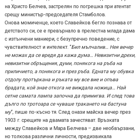
на Христо Белчев, застрелян по погрешка при атентат
срещу министър-председателя Стамболов.
Онова момиченце, което Славейков бегло познава от
детството си, се е превърнало в прелестна млада дама
с изтънчени маниери, с безупречно поведение, с
чувствителност и интелект. “
Бил мълчалив… Нея вечер
не можах да се вредя да кажа дума… Невизитни дрехи,
невизитни обръщения, думи, понякога на ръба на
приличието, а понякога и през ръба. Едната му обувка
отдолу протъркана и ръката му все вие и опъва
брадата, кой знае откога не виждала ножица… Най
сетне самата лампа започна да примигва. И след това
дълго по тротоара се чуваше тракането на бастуна
му
“, пише по-късно тя. След онази майска вечер през
1903 г. срещите на двамата зачестяват. Връзката
между Славейков и Мара Белчева – две необвързани,
но толкова различни личности, предизвикала