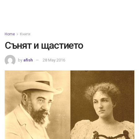
Home
Книги
Сънят и щастието
by
afish
28 May 2016