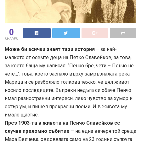
0
SHARES
Може би всички знаят тази история
– за най-
малкото от осемте деца на Петко Славейков, за това,
за което баща му написал: “Пенчо бре, чети – Пенчо не
чете…”; това, което заспало върху замръзналата река
Марица и се разболяло толкова тежко, че цял живот
носило последиците. Въпреки недъга си обаче Пенчо
имал разностранни интереси, леко чувство за хумор и
остър ум, и пишел прекрасни поеми. И в живота му
имало щастие.
През 1903-та в живота на Пенчо Славейков се
случва преломно събитие
– на една вечеря той среща
Мара Белчева, овдовялата само на 23 години съпруга