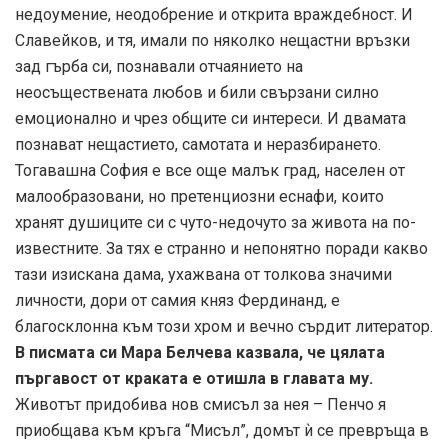
недоумение, неодобрение и открита враждебност. И
Славейков, и тя, имали по няколко нещастни връзки
зад гърба си, познавали отчаянието на
неосъществената любов и били свързани силно
емоционално и чрез общите си интереси. И двамата
познават нещастието, самотата и неразбирането.
Тогавашна София е все още малък град, населен от
малообразовани, но претенциозни еснафи, които
хранят душиците си с чуто-недочуто за живота на по-
известните. За тях е странно и непонятно поради какво
тази изискана дама, ухажвана от толкова значими
личности, дори от самия княз Фердинанд, е
благосклонна към този хром и вечно сърдит литератор.
В писмата си Мара Белчева казвала, че цялата
пъргавост от краката е отишла в главата му.
Животът придобива нов смисъл за нея – Пенчо я
приобщава към кръга “Мисъл”, домът ѝ се превръща в