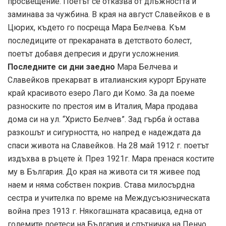
просвещение. Поетът се отказва от длъжността и
заминава за чужбина. В края на август Славейков е в
Цюрих, където го посреща Мара Белчева. Към
последиците от прекараната в детството болест,
поетът добавя депресия и други усложнения.
Последните си дни заедно
Мара Белчева и
Славейков прекарват в италианския курорт Брунате
край красивото езеро Лаго ди Комо. За да поеме
разноските по престоя им в Италия, Мара продава
дома си на ул. “Христо Белчев”. Зад гърба ѝ остава
разкошът и сигурността, но напред е надеждата да
спаси живота на Славейков. На 28 май 1912 г. поетът
издъхва в ръцете ѝ. През 1921г. Мара пренася костите
му в България. До края на живота си тя живее под
наем и няма собствен покрив. Става милосърдна
сестра и учителка по време на Междусъюзническата
война през 1913 г. Някогашната красавица, една от
големите поетеси на България и спътничка на Пенчо