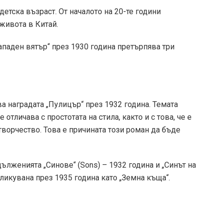
етска възраст. От началото на 20-те години
живота в Китай.
ападен вятър“ през 1930 година претърпява три
ва наградата „Пулицър“ през 1932 година. Темата
 отличава с простотата на стила, както и с това, че е
творчество. Това е причината този роман да бъде
ълженията „Синове“ (Sons) – 1932 година и „Синът на
бликувана през 1935 година като „Земна къща“.