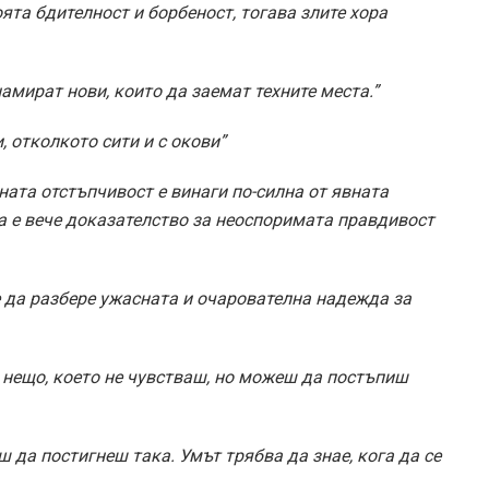
оята бдителност и борбеност, тогава злите хора
намират нови, които да заемат техните места.”
, отколкото сити и с окови”
ната отстъпчивост е винаги по-силна от явната
а е вече доказателство за неоспоримата правдивост
е да разбере ужасната и очарователна надежда за
 нещо, което не чувстваш, но можеш да постъпиш
 да постигнеш така. Умът трябва да знае, кога да се