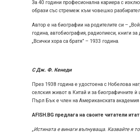
За 40 години професионална кариера с изклю
образи със стремеж към човешко разбирателс
Автор е на биографии на родителите си – „Вой
година, автобиография, радиопиеси, книги за
„Всички хора са братя” – 1933 година.
С Дж. Ф. Кенеди
През 1938 година е удостоена с Нобелова нагр
селския живот в Китай и за биографичните ѝ
Пърл Бък е член на Американската академия з
AFISH.BG предлага на своите читатели итат
„Истината е винаги вълнуваща. Казвайте я тог