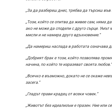
„За да разбереш днес, трябва да търсиш във
„Този, който се опитва да живее сам, няма д
ако не може да сподели с друго сърце. Умът м
мисли и не намира друго вдъхновение.”
„Да намериш наслада в работата означава д
„Добрият брак е този, който позволява промя
начина, по който те изразяват своята любов.”
„Всичко е възможно, докато не се окаже не
засега.”
„Гладът прави крадец от всеки човек.”
„Животът без идеализъм е празен. Ние или се