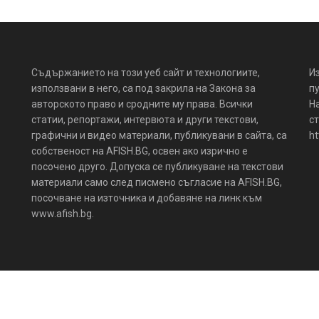
Съдържанието на този уеб сайт и технологиите,
И
използвани в него, са под закрила на Закона за
пу
авторското право и сродните му права. Всички
Н
статии, репортажи, интервюта и други текстови,
ст
графични и видео материали, публикувани в сайта, са
ht
собственост на AFISH.BG, освен ако изрично е
посочено друго. Допуска се публикуване на текстови
материали само след писмено съгласие на AFISH.BG,
посочване на източника и добавяне на линк към
www.afish.bg.