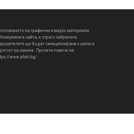
зползването на графични и видео материали,
бликувани в сайта, е строго забранено.
арушителите ще бъдат санкционирани с цялата
рогост на закона. Прочети повече на:
tps://www.afish.bg/