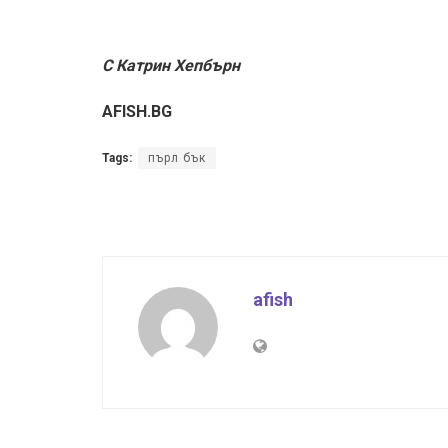
С Катрин Хепбърн
AFISH.BG
Tags:
пърл бък
afish