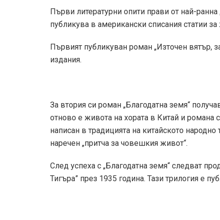
Първи литературни опити прави от най-ранна д
публикува в американски списания статии за 
Първият публикуван роман „Източен вятър, з
издания.
За втория си роман „Благодатна земя“ получа
отново е живота на хората в Китай и романа се
написан в традицията на китайското народно 
наречен „притча за човешкия живот“.
След успеха с „Благодатна земя“ следват прод
Тигъра” през 1935 година. Тази трилогия е пу