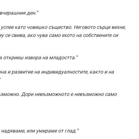
 вчерашния ден.”
а успее като човешко същество. Неговото сърце вехне,
у се свива, ако чува само ехото на собствените си
а откриеш извора на младостта.”
на и развитие на индивидуалностите, както и на
възможно. Дори невъзможното е невъзможно само
 надяваме, или умираме от глад.”