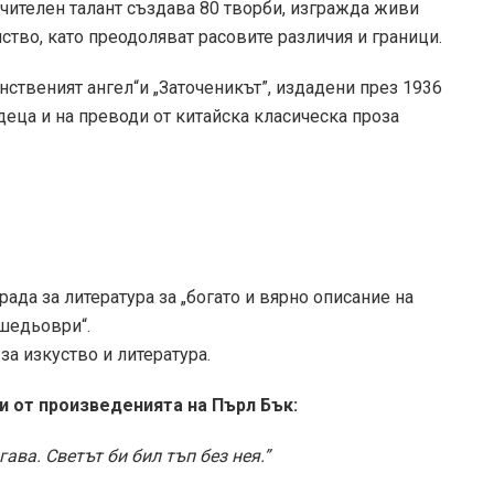
чителен талант създава 80 творби, изгражда живи
тво, като преодоляват расовите различия и граници.
нственият ангел“и „Заточеникът”, издадени през 1936
 деца и на преводи от китайска класическа проза
ада за литература за „богато и вярно описание на
 шедьоври“.
а изкуство и литература.
и от произведенията на Пърл Бък:
ава. Светът би бил тъп без нея.”