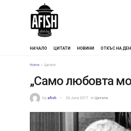
НАЧАЛО
ЦИТАТИ
НОВИНИ
ОТКЪС НА ДЕ
Home
Цитати
„Само любовта мо
by
afish
26 June 2017
in
Цитати