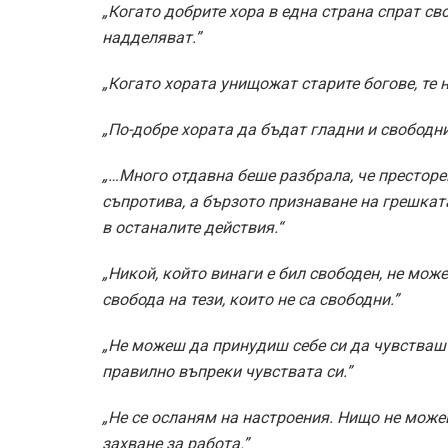
„Когато добрите хора в една страна спрат св
надделяват.”
„Когато хората унищожат старите богове, те 
„По-добре хората да бъдат гладни и свободни
„…Много отдавна беше разбрала, че престоре
съпротива, а бързото признаване на грешкат
в останалите действия.“
„Никой, който винаги е бил свободен, не мож
свобода на тези, които не са свободни.”
„Не можеш да принудиш себе си да чувстваш
правилно въпреки чувствата си.”
„Не се осланям на настроения. Нищо не можеш
захване за работа.”