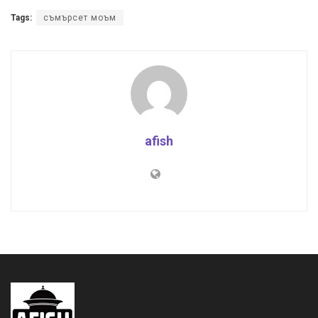
Tags:
съмърсет моъм
afish