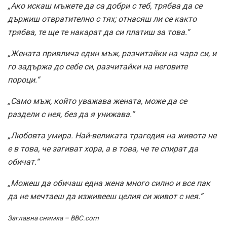
„Ако искаш мъжете да са добри с теб, трябва да се
държиш отвратително с тях; отнасяш ли се както
трябва, те ще те накарат да си платиш за това.“
„Жената привлича един мъж, разчитайки на чара си, и
го задържа до себе си, разчитайки на неговите
пороци.“
„Само мъж, който уважава жената, може да се
раздели с нея, без да я унижава.“
„Любовта умира. Най-великата трагедия на живота не
е в това, че загиват хора, а в това, че те спират да
обичат.“
„Можеш да обичаш една жена много силно и все пак
да не мечтаеш да изживееш целия си живот с нея.“
Заглавна снимка – BBC.com