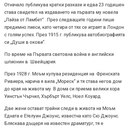
Отначало публикува кратки разкази и едва 23 годишен
става свидетел на издаването на първата му новела
„Лайза от Ламбет” . През следващите години пише
предимно пиеси, като четири от тях се играят в Лондон
с голям успех. През 1915 г. публикува автобиографията
си „Души в окови“.
По време на Първата световна война е английски
шпионин в Швейцария.
През 1928 г. Моъм купува резиденция на Френската
Ривиера, нарича я вила „Мореск“ и тя става негов дом
до края на живота му. В дома си приема велики хора
Уинстън Чърчил, Хърбърт Уелс, Ноел Коуард.
Две жени остават трайни следи в живота на Моъм.
Едната е Етелуин Джоунс, известна като Сю Джоунс.
Бляскава дъщеря на известен драматург, тя е