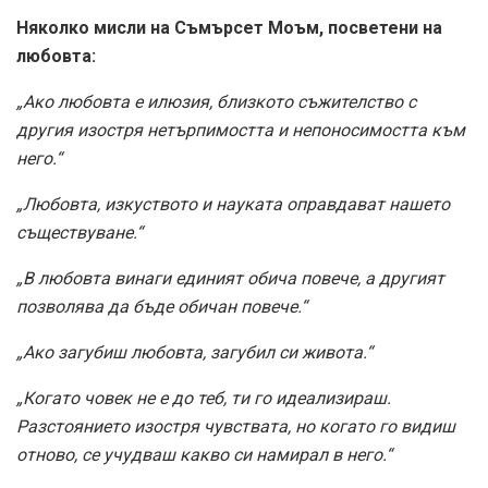
Няколко мисли на Съмърсет Моъм, посветени на
любовта:
„Ако любовта е илюзия, близкото съжителство с
другия изостря нетърпимостта и непоносимостта към
него.“
„Любовта, изкуството и науката оправдават нашето
съществуване.“
„В любовта винаги единият обича повече, а другият
позволява да бъде обичан повече.“
„Ако загубиш любовта, загубил си живота.“
„Когато човек не е до теб, ти го идеализираш.
Разстоянието изостря чувствата, но когато го видиш
отново, се учудваш какво си намирал в него.“