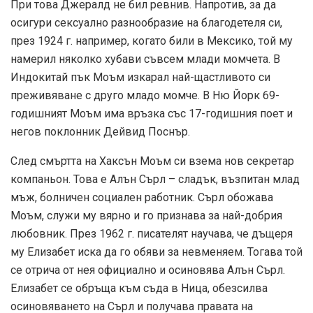
При това Джералд не бил ревнив. Напротив, за да
осигури сексуално разнообразие на благодетеля си,
през 1924 г. например, когато били в Мексико, той му
намерил няколко хубави съвсем млади момчета. В
Индокитай пък Моъм изкарал най-щастливото си
преживяване с друго младо момче. В Ню Йорк 69-
годишният Моъм има връзка със 17-годишния поет и
негов поклонник Дейвид Поснър.
След смъртта на Хаксън Моъм си взема нов секретар
компаньон. Това е Алън Сърл – сладък, възпитан млад
мъж, болничен социален работник. Сърл обожава
Моъм, служи му вярно и го признава за най-добрия
любовник. През 1962 г. писателят научава, че дъщеря
му Елизабет иска да го обяви за невменяем. Тогава той
се отрича от нея официално и осиновява Алън Сърл.
Елизабет се обръща към съда в Ница, обезсилва
осиновяването на Сърл и получава правата на