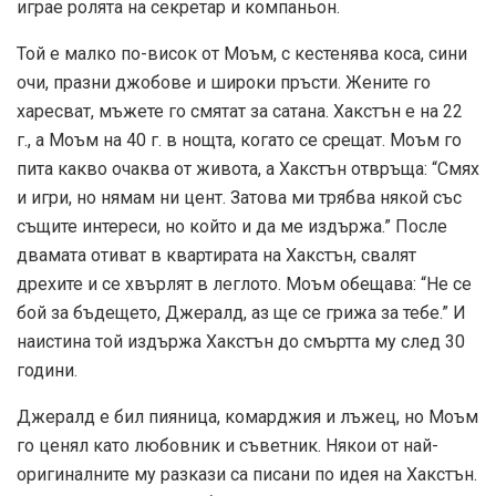
играе ролята на секретар и компаньон.
Той е малко по-висок от Моъм, с кестенява коса, сини
очи, празни джобове и широки пръсти. Жените го
харесват, мъжете го смятат за сатана. Хакстън е на 22
г., а Моъм на 40 г. в нощта, когато се срещат. Моъм го
пита какво очаква от живота, а Хакстън отвръща: “Смях
и игри, но нямам ни цент. Затова ми трябва някой със
същите интереси, но който и да ме издържа.” После
двамата отиват в квартирата на Хакстън, свалят
дрехите и се хвърлят в леглото. Моъм обещава: “Не се
бой за бъдещето, Джералд, аз ще се грижа за тебе.” И
наистина той издържа Хакстън до смъртта му след 30
години.
Джералд е бил пияница, комарджия и лъжец, но Моъм
го ценял като любовник и съветник. Някои от най-
оригиналните му разкази са писани по идея на Хакстън.