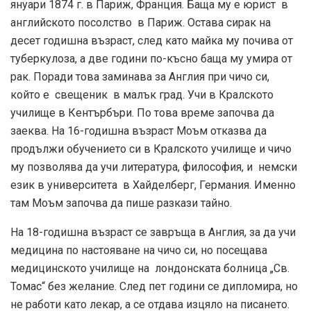
януари 1874 г. в Париж, Франция. Баща му е юрист в
английското посолство в Париж. Остава сирак на
десет годишна възраст, след като майка му почива от
туберкулоза, а две години по-късно баща му умира от
рак. Поради това заминава за Англия при чичо си,
който е свещеник в малък град. Учи в Кралското
училище в Кентърбъри. По това време започва да
заеква. На 16-годишна възраст Моъм отказва да
продължи обучението си в Кралското училище и чичо
му позволява да учи литература, философия, и немски
език в университета в Хайделберг, Германия. Именно
там Моъм започва да пише разкази тайно.
На 18-годишна възраст се завръща в Англия, за да учи
медицина по настояване на чичо си, но посещава
медицинското училище на лондонската болница „Св.
Томас“ без желание. След пет години се дипломира, но
не работи като лекар, а се отдава изцяло на писането.