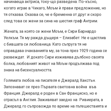
начинаеща актриса, току-що разведена. По-късно,
когато играе в Чикаго, Моъм ѝ прави предложение, но
тя отказва. Оказва се, че е бременна от друг и скоро
след това се жени за сина на шестия граф Антрим.
Жената, за която се жени Моъм, е Сири Барнардо
Уелкъм. Тя му ражда дъщеря – Елизабет. Не е щастлив
с бившата си любовница. Като съпруга тя не
оправдава очакванията му, за тона през 1929 година се
развеждат. И докато Сири изживява дълбоко своята
болка, любовният живот на Моъм продължава под
знака на бисексуалността.
Голямата любов на писателя е Джералд Хакстън.
Запознават се през Първата световна война във
Франция. Джералд е роден в Сан Франциско, но е
отрасъл в Англия. Заживяват заедно на Ривиерата, а
Джералд го съпровожда по време на пътешествията и