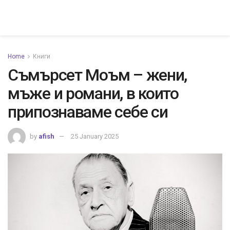
Home
Книги
Съмърсет Моъм – жени,
мъже и романи, в които
припознаваме себе си
by
afish
25 January 2025