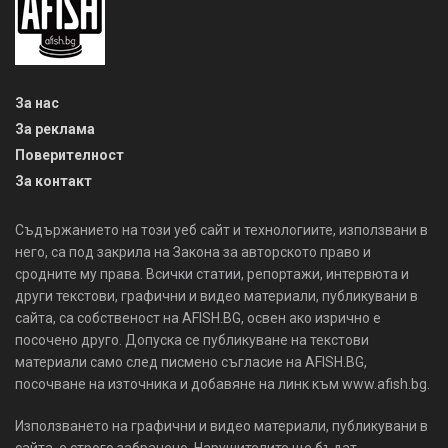
За нас
За реклама
Поверителност
За контакт
Съдържанието на този уеб сайт и технологиите, използвани в
него, са под закрила на Закона за авторското право и
сродните му права. Всички статии, репортажи, интервюта и
други текстови, графични и видео материали, публикувани в
сайта, са собственост на AFISH.BG, освен ако изрично е
посочено друго. Допуска се публикуване на текстови
материали само след писмено съгласие на AFISH.BG,
посочване на източника и добавяне на линк към www.afish.bg.
Използването на графични и видео материали, публикувани в
сайта, е строго забранено. Нарушителите ще бъдат