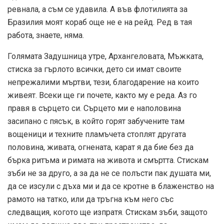
ревнала, а съм се удавила. А във флотилията за
Бразилия моят кораб още не е на рейд. Ред в тая
работа, знаете, няма.
Голямата Задушница утре, Архангеловата, Мъжката,
стиска за гърлото всички, дето си имат своите
непрежалими мъртви, тези, благодарение на които
живеят. Всеки ще ги почете, както му е реда. Аз го
правя в сърцето си. Сърцето ми е наполовина
засипано с пясък, в който горят забучените там
вощеници и техните пламъчета стоплят другата
половина, живата, огнената, карат я да бие без да
бърка ритъма и римата на живота и смъртта. Стискам
зъби не за друго, а за да не се полъсти пак душата ми,
да се изсули с дъха ми и да се кротне в блаженство на
рамото на татко, или да тръгна към него със
следващия, когото ще изпратя. Стискам зъби, защото