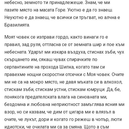
небесно, земното ти принадлежеше. Знам, че ми
пазите място на масата Горе. Уютно е да го знаеш.
Неуютно е да знаеш, че всички си тръгват, но алчна е
Бразилията.
Моят човек се изправи гордо, както винаги го е
правил, зад руля, оттласна се от земната шир и пое към
небесната. Ударът ми изкара въздуха, стиснах зъби, чух
скърцането им, сякаш чувах спирачките по
серпантините на прохода Шипка, когато там си
правехме нощни скоростни отсечки с Моя човек. Очите
ми не са на мокро място, не давя мъката си в алкохол,
стискам зъби, стискам устни, стискам юмруци. Да, бе,
понякога предателската влага на синовната ми,
бездомна и любовна неприютност замъглява ясния ми
взор, но си казвам, че дим от цигара ми е влязъл в
очите, че лукът, дори и когато го режеш в чопър, люти
идиотски, че очилата ми са за смяна. Щото а съм