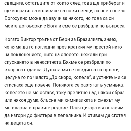
свещите, остатъците от които след това ще приберат и
ще изпратят за изливане на нови свещи, за ново опело.
Богохулно може да звучи за някого, но това са си
моите договорки с Бога и сме се разбрали по въпроса.
Когато Виктор тръгна от Берн за Бразилията, знаех,
че няма да го погледна през краткия му престой нито
на поклонението, нито на опелото, нежели при
спускането в ненаситната. Бяхме се разбрали по
въпроса отдавна. Душата ми се повдигна на пръсти,
целуна го по челото „До скоро, копеле”, а устните ми се
стиснаха още повече. Понякога се разтягат в усмивка,
копелето не ме оставя, току прелитне над някой образ
или някоя дума, блъсне ми химикалката и смехът му
ме вкарва в правите редове. Паля цигара и я оставям
да изгори до филтъра в пепелника. И отивам да сготвя
на децата си.