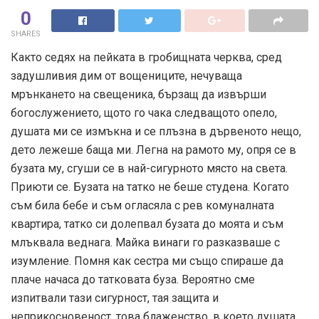
0
SHARES
Както седях на пейката в гробищната черква, сред
задушливия дим от вощениците, нечуваща
мрънкането на свещеника, бързащ да извърши
богослужението, щото го чака следващото опело,
душата ми се измъкна и се плъзна в дървеното нещо,
дето лежеше баща ми. Легна на рамото му, опря се в
бузата му, сгуши се в най-сигурното място на света.
Приюти се. Бузата на татко не беше студена. Когато
съм била бебе и съм огласяла с рев комуналната
квартира, татко си долепвал бузата до моята и съм
млъквала веднага. Майка винаги го разказваше с
изумление. Помня как сестра ми също спираше да
плаче начаса до татковата буза. Вероятно сме
изпитвали тази сигурност, тая защита и
неприкосновеност, това блаженство, в което душата