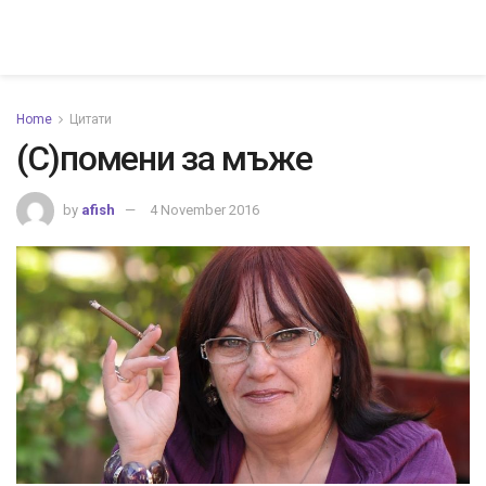
Home
Цитати
(С)помени за мъже
by
afish
4 November 2016