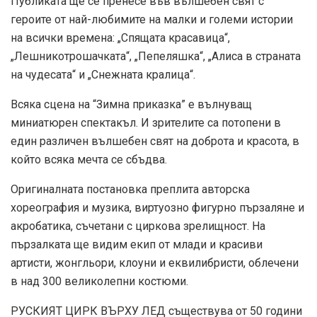
Публиката ще се пренесе във вълшебен свят с
героите от най-любимите на малки и големи истории
на всички времена: „Спящата красавица“,
„Лешникотрошачката“, „Пепеляшка“, „Алиса в страната
на чудесата“ и „Снежната кралица“.
Всяка сцена на “Зимна приказка” е вълнуващ
миниатюрен спектакъл. И зрителите са потопени в
един различен вълшебен свят на доброта и красота, в
който всяка мечта се сбъдва.
Оригиналната постановка преплита авторска
хореография и музика, виртуозно фигурно пързаляне и
акробатика, съчетани с циркова зрелищност. На
пързалката ще видим екип от млади и красиви
артисти, жонгльори, клоуни и еквилибристи, облечени
в над 300 великолепни костюми.
РУСКИЯТ ЦИРК ВЪРХУ ЛЕД съществува от 50 години