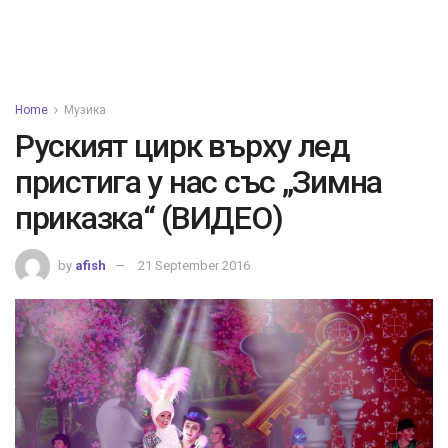
Home
Музика
Руският цирк върху лед
пристига у нас със „Зимна
приказка“ (ВИДЕО)
by
afish
21 September 2016