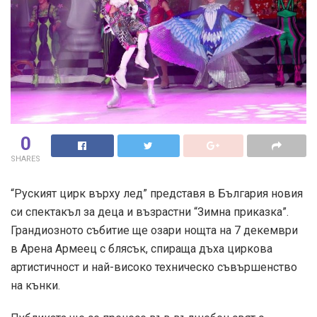
0
SHARES
“Руският цирк върху лед” представя в България новия
си спектакъл за деца и възрастни “Зимна приказка”.
Грандиозното събитие ще озари нощта на 7 декември
в Арена Армеец с блясък, спираща дъха циркова
артистичност и най-високо техническо съвършенство
на кънки.