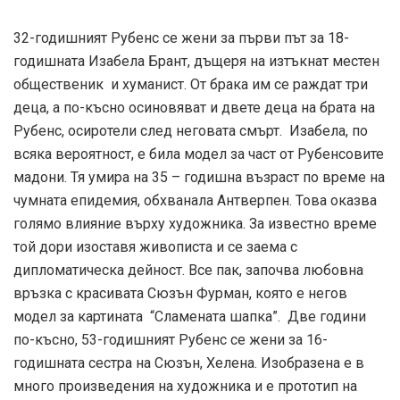
32-годишният Рубенс се жени за първи път за 18-
годишната Изабела Брант, дъщеря на изтъкнат местен
общественик и хуманист. От брака им се раждат три
деца, а по-късно осиновяват и двете деца на брата на
Рубенс, осиротели след неговата смърт. Изабела, по
всяка вероятност, е била модел за част от Рубенсовите
мадони. Тя умира на 35 – годишна възраст по време на
чумната епидемия, обхванала Антверпен. Това оказва
голямо влияние върху художника. За известно време
той дори изоставя живописта и се заема с
дипломатическа дейност. Все пак, започва любовна
връзка с красивата Сюзън Фурман, която е негов
модел за картината “Сламената шапка”. Две години
по-късно, 53-годишният Рубенс се жени за 16-
годишната сестра на Сюзън, Хелена. Изобразена е в
много произведения на художника и е прототип на