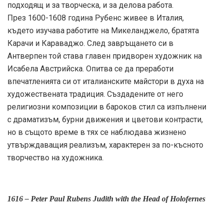
подходящ и за творческа, и за делова работа.
През 1600-1608 година Рубенс живее в Италия,
където изучава работите на Микеланджело, братята
Карачи и Караваджо. След завръщането си в
Антверпен той става главен придворен художник на
Исабела Австрийска. Опитва се да преработи
впечатленията си от италианските майстори в духа на
художествената традиция. Създадените от него
религиозни композиции в бароков стил са изпълнени
с драматизъм, бурни движения и цветови контрасти,
но в същото време в тях се наблюдава жизнено
утвърждаващия реализъм, характерен за по-късното
творчество на художника.
1616 – Peter Paul Rubens Judith with the Head of Holofernes