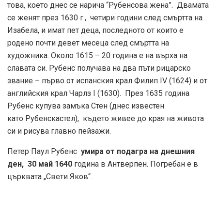
това, което днес се нарича “Рубенсова жена”. Двамата
се женят през 1630 г., четири години след смъртта на
Изабела, и имат пет деца, последното от които е
родено почти девет месеца след смъртта на
художника. Около 1615 – 20 година е на върха на
славата си. Рубенс получава на два пъти рицарско
звание – първо от испанския крал Филип IV (1624) и от
английския крал Чарлз I (1630). През 1635 година
Рубенс купува замъка Стен (днес известен
като Рубенскастел), където живее до края на живота
си и рисува главно пейзажи.
Петер Паул Рубенс
умира от подагра на днешния
ден, 30 май 1640
година в Антверпен. Погребан е в
църквата „Свети Яков“.