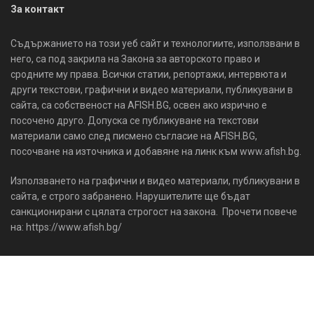
За контакт
Съдържанието на този уеб сайт и технологиите, използвани в
него, са под закрила на Закона за авторското право и
сродните му права. Всички статии, репортажи, интервюта и
други текстови, графични и видео материали, публикувани в
сайта, са собственост на AFISH.BG, освен ако изрично е
посочено друго. Допуска се публикуване на текстови
материали само след писмено съгласие на AFISH.BG,
посочване на източника и добавяне на линк към www.afish.bg.
Използването на графични и видео материали, публикувани в
сайта, е строго забранено. Нарушителите ще бъдат
санкционирани с цялата строгост на закона. Прочети повече
на: https://www.afish.bg/