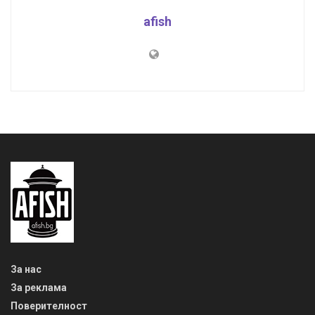
afish
За нас
За реклама
Поверителност