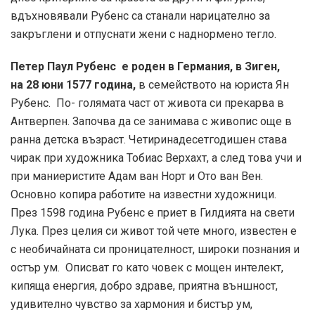
вдъхновявали Рубенс са станали нарицателно за
закръглени и отпуснати жени с наднормено тегло.
Петер Паул Рубенс е роден в Германия, в Зиген,
на 28 юни 1577 година,
в семейството на юриста Ян
Рубенс. По- голямата част от живота си прекарва в
Антверпен. Започва да се занимава с живопис още в
ранна детска възраст. Четиринадесетгодишен става
чирак при художника Тобиас Верхахт, а след това учи и
при маниеристите Адам ван Норт и Ото ван Вен.
Основно копира работите на известни художници.
През 1598 година Рубенс е приет в Гилдията на свети
Лука. През целия си живот той чете много, известен е
с необичайната си проницателност, широки познания и
остър ум. Описват го като човек с мощен интелект,
кипяща енергия, добро здраве, приятна външност,
удивително чувство за хармония и бистър ум,