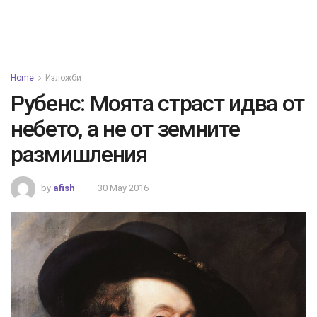
Home
Изложби
Рубенс: Моята страст идва от
небето, а не от земните
размишления
by
afish
30 May 2016