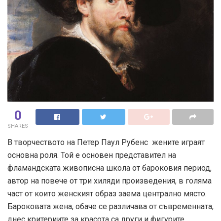
0
SHARES
В творчеството на Петер Паул Рубенс жените играят
основна роля. Той е основен представител на
фламандската живописна школа от бароковия период,
автор на повече от три хиляди произведения, в голяма
част от които женският образ заема централно място.
Бароковата жена, обаче се различава от съвременната,
днес критериите за красота са други и фигурите,