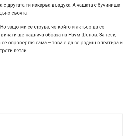
 а с другата ти изкарва въздуха. А чашата с бучиниша
дъно своята.
о защо ми се струва, че който и актьор да се
винаги ще наднича образа на Наум Шопов. За тези,
а се опровергая сама – това е да се родиш в театъра и
трети петли.