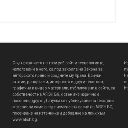
Съдържанието на този уеб сайт и технологиите,
И
използвани в него, са под закрила на Закона за
пу
авторското право и сродните му права. Всички
Н
статии, репортажи, интервюта и други текстови,
ст
графични и видео материали, публикувани в сайта, са
ht
собственост на AFISH.BG, освен ако изрично е
посочено друго. Допуска се публикуване на текстови
материали само след писмено съгласие на AFISH.BG,
посочване на източника и добавяне на линк към
www.afish.bg.