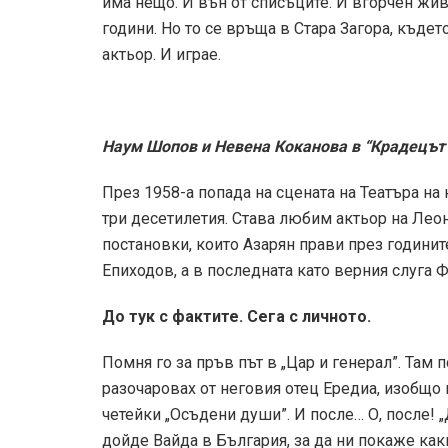
има нещо. И вън от списъците. И вгорчен живо
години. Но то се връща в Стара Загора, къдет
актьор. И играе.
Наум Шопов и Невена Коканова в “Крадецът 
През 1958-а попада на сцената на Театъра на
три десетилетия. Става любим актьор на Леон
постановки, които Азарян прави през годинит
Епиходов, а в последната като верния слуга Ф
До тук с фактите. Сега с личното.
Помня го за пръв път в „Цар и генерал”. Там 
разочаровах от неговия отец Ередиа, изобщо н
четейки „Осъдени души”. И после… О, после! 
дойде Вайда в България, за да ни покаже ка