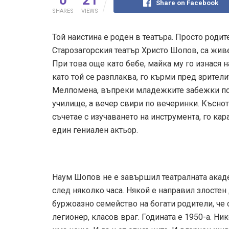
Share on Facebook
SHARES
VIEWS
Той наистина е роден в театъра. Просто роди
Старозагорския театър Христо Шопов, са живе
При това още като бебе, майка му го изнася н
като той се разплаква, го кърми пред зрители
Мелпомена, въпреки младежките забежки по
училище, а вечер свири по вечеринки. Къснот
съчетае с изучаването на инструмента, го кар
един гениален актьор.
Наум Шопов не е завършил театралната акаде
след няколко часа. Някой е направил злостен 
буржоазно семейство на богати родители, че 
легионер, класов враг. Годината е 1950-а. Ни