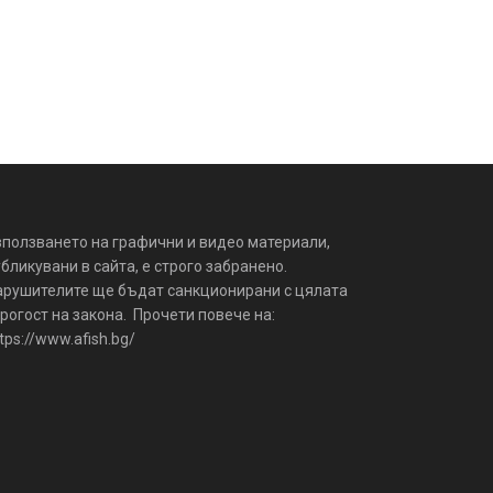
зползването на графични и видео материали,
бликувани в сайта, е строго забранено.
арушителите ще бъдат санкционирани с цялата
рогост на закона. Прочети повече на:
tps://www.afish.bg/