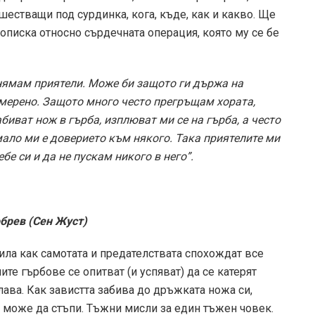
шестващи под сурдинка, кога, къде, как и какво. Ще
описка относно сърдечната операция, която му се бе
нямам приятели. Може би защото ги държа на
амерено. Защото много често прегръщам хората,
биват нож в гърба, изплюват ми се на гърба, а често
мало ми е доверието към някого. Така приятелите ми
бе си и да не пускам никого в него”.
обрев (Сен Жуст)
лила как самотата и предателствата спохождат все
ите гърбове се опитват (и успяват) да се катерят
ава. Как завистта забива до дръжката ножа си,
е може да стъпи. Тъжни мисли за един тъжен човек.