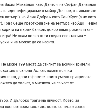
 на Васил Михайлов като Дантон, на Стефан Данаилов
в го идентифицирахме с майор Деянов, с филмовите
н актьор!), на Илия Добрев като Сен Жуст (а не като
”). Това беше преоткриване на театъра изобщо – една
актьорите на първи балкон, декор няма, реквизитът –
а игра! Не знам колко пъти глeдах спектакъла –
пуски, и не можах да се наситя.
 Не може 199 места да стигнат за всички зрители,
съствие в салона. Ах, как помня всички
ия текст, дори гафовете, които умело прикриваха
жеха да хванат, а мислеха, че са част от
ьор. И дълбоко трагична личност. Което, за
 да преповтарям клюките, които се тиражираха,