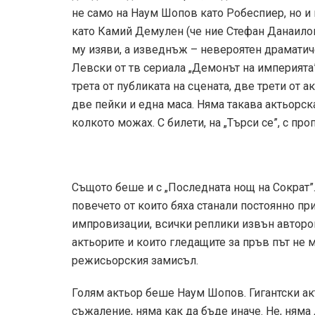
не само на Наум Шопов като Робеспиер, но и
като Камий Демулен (че ние Стефан Данаило
му изяви, а изведнъж – невероятен драматиче
Левски от тв сериала „Демонът на империята
трета от публиката на сцената, две трети от 
две пейки и една маса. Няма такава актьорск
колкото можах. С билети, на „Търси се”, с про
Същото беше и с „Последната нощ на Сократ”.
повечето от които бяха станали постоянно при
импровизации, всички реплики извън авторов
актьорите и които гледащите за пръв път не мо
режисьорския замисъл.
Голям актьор беше Наум Шопов. Гигантски акт
съжаление, няма как да бъде иначе. Не, няма