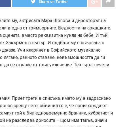
Share on Twitter
телите му, актрисата Мара Шопова и директорът на
ли в една от гримьорните. Бедността на аркашките.
а сцената, вместо реквизитна кукла на бебе. И тъй
те. Закърмен с театър. И съдбата му е свързана с
 джаза. Учи кларинет в Софийското музикално
о лягане, ранното ставане, невъзможността да ги
ат да се откаже от товя увлечение. Театърът печели
мия. Приет трети в списъка, името му е задраскано
донос срещу него, обвинил го е, че произхожда от
самият той е бил едновременно бранник, кубратист и
кой не разследва доносите – щом има такъв, значи