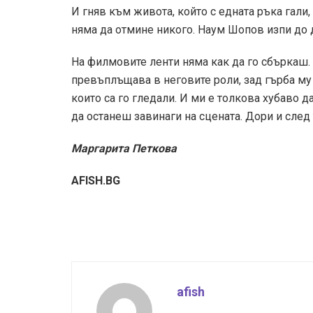
И гняв към живота, който с едната ръка гали,
няма да отмине никого. Наум Шопов изпи до 
На филмовите ленти няма как да го сбъркаш. Н
превъплъщава в неговите роли, зад гърба му 
които са го гледали. И ми е толкова хубаво д
да останеш завинаги на сцената. Дори и след 
Маргарита Петкова
AFISH.BG
afish