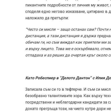
пикантните подробности от личния му живот, 
споделя едно негово изказване, цитирано в д
наложило да претърпи:
“Често си мисля – защо останах сам? Почти 
дистанция, а тази дистанция я държа предн
обичам ги, но съм виждал как приятели ми за
и върху лицето. Това ме е оскърбявало, отне
отпадаха и аз реших да очертая кръг около се
Като Робеспиер в “Делото Дантон” с Илия Д
Записала съм си го в тефтерче. И съм си мис
безобразно талантливите хора. Как върху техн
посредствени и неблагодарни кандидати за сл
докато прегръща този, на чието кутре дори н