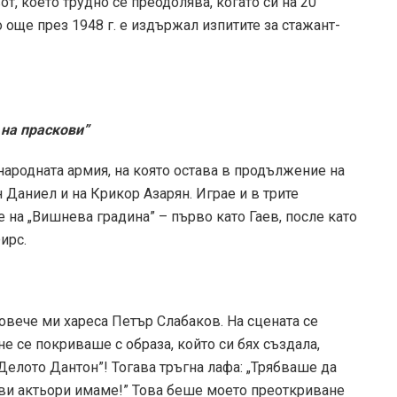
т, което трудно се преодолява, когато си на 20
о още през 1948 г. е издържал изпитите за стажант-
на праскови”
 народната армия, на която остава в продължение на
 Даниел и на Крикор Азарян. Играе и в трите
е на „Вишнева градина” – първо като Гаев, после като
ирс.
повече ми хареса Петър Слабаков. На сцената се
е се покриваше с образа, който си бях създала,
„Делото Дантон”! Тогава тръгна лафа: „Трябваше да
кви актьори имаме!” Това беше моето преоткриване