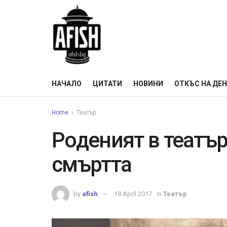
НАЧАЛО
ЦИТАТИ
НОВИНИ
ОТКЪС НА ДЕ
Home
Театър
Роденият в театър
смъртта
by
afish
18 April 2017
in
Театър