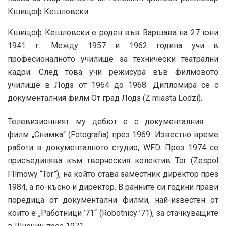
Кшищоф Кешловски.
Кшищоф Кешловски е роден във Варшава на 27 юни
1941 г.. Между 1957 и 1962 година учи в
професионалното училище за технически театрални
кадри. След това учи режисура във филмовото
училище в Лодз от 1964 до 1968. Дипломира се с
документалния филм От град Лодз (Z miasta Lodzi).
Телевизионният му дебют е с документалния
филм „Снимка“ (Fotografia) през 1969. Известно време
работи в документалното студио, WFD. През 1974 се
присъединява към творческия колектив Tor (Zespol
FIlmowy “Tor”), на който става заместник директор през
1984, а по-късно и директор. В ранните си години прави
поредица от документални филми, най-известен от
които е „Работници ’71“ (Robotnicy ’71), за стачкуващите