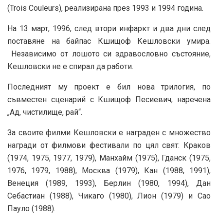
(Trois Couleurs), реализирана през 1993 и 1994 година.
На 13 март, 1996, след втори инфаркт и два дни след
поставяне на байпас Кшищоф Кешловски умира.
Независимо от лошото си здравословно състояние,
Кешловски не е спирал да работи.
Последният му проект е бил нова трилогия, по
съвместен сценарий с Кшищоф Песиевич, наречена
„Ад, чистилище, рай“.
За своите филми Кешловски е награден с множество
награди от филмови фестивали по цял свят: Краков
(1974, 1975, 1977, 1979), Манхайм (1975), Гданск (1975,
1976, 1979, 1988), Москва (1979), Кан (1988, 1991),
Венеция (1989, 1993), Берлин (1980, 1994), Дан
Себастиан (1988), Чикаго (1980), Лион (1979) и Сао
Пауло (1988).