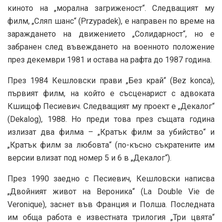
киното на „морална загриженост“. Следващият му
филм, „Сляп шанс“ (Przypadek), е направен по време на
зараждането на движението „Солидарност“, но е
забранен след въвеждането на военното положение
през декември 1981 и остава на рафта до 1987 година.
През 1984 Кешловски прави „Без край“ (Bez konca),
първият филм, на който е съсценарист с адвоката
Кшищоф Песиевич. Следващият му проект е „Декалог“
(Dekalog), 1988. Но преди това през същата година
излизат два филма – „Кратък филм за убийство“ и
„Кратък филм за любовта“ (по-късно съкратените им
версии влизат под номер 5 и 6 в „Декалог“).
През 1990 заедно с Песиевич, Кешловски написва
„Двойният живот на Вероника“ (La Double Vie de
Veronique), заснет във Франция и Полша. Последната
им обща работа е известната трилогия „Три цвята“