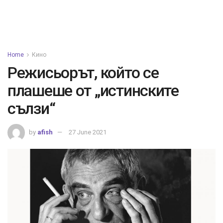
Home
Кино
Режисьорът, който се
плашеше от „истинските
сълзи“
by
afish
27 June 2021