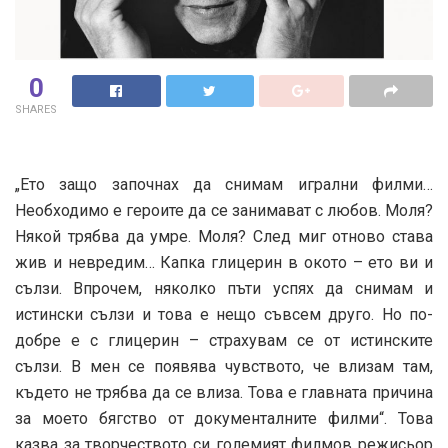
0
SHARES
„Ето защо започнах да снимам игрални филми…
Необходимо е героите да се занимават с любов. Моля?
Някой трябва да умре. Моля? След миг отново става
жив и невредим… Капка глицерин в окото – ето ви и
сълзи. Впрочем, няколко пъти успях да снимам и
истински сълзи и това е нещо съвсем друго. Но по-
добре е с глицерин – страхувам се от истинските
сълзи. В мен се появява чувството, че влизам там,
където не трябва да се влиза. Това е главната причина
за моето бягство от документалните филми“. Това
казва за творчеството си големият филмов режисьор