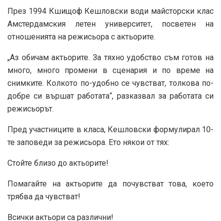
През 1994 Кшищоф Кешловски води майсторски клас
Амстердамския летен университет, посветен на
отношенията на режисьора с актьорите.
„Аз обичам актьорите. За тяхно удобство съм готов на
много, много промени в сценария и по време на
снимките. Колкото по-удобно се чувстват, толкова по-
добре си вършат работата“, разказвал за работата си
режисьорът.
Пред участниците в класа, Кешловски формулирал 10-
те заповеди за режисьора. Ето някои от тях:
Стойте близо до актьорите!
Помагайте на актьорите да почувстват това, което
трябва да чувстват!
Всички актьори са различни!