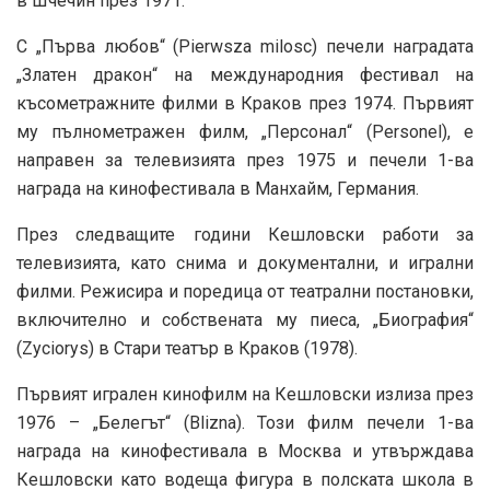
в Шчечин през 1971.
С „Първа любов“ (Pierwsza milosc) печели наградата
„Златен дракон“ на международния фестивал на
късометражните филми в Краков през 1974. Първият
му пълнометражен филм, „Персонал“ (Personel), е
направен за телевизията през 1975 и печели 1-ва
награда на кинофестивала в Манхайм, Германия.
През следващите години Кешловски работи за
телевизията, като снима и документални, и игрални
филми. Режисира и поредица от театрални постановки,
включително и собствената му пиеса, „Биография“
(Zyciorys) в Стари театър в Краков (1978).
Първият игрален кинофилм на Кешловски излиза през
1976 – „Белегът“ (Blizna). Този филм печели 1-ва
награда на кинофестивала в Москва и утвърждава
Кешловски като водеща фигура в полската школа в