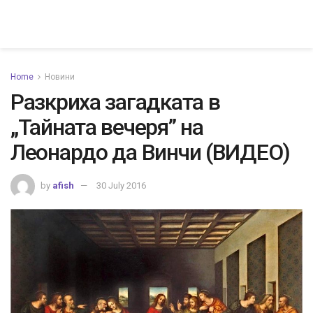
Home
Новини
Разкриха загадката в
„Тайната вечеря” на
Леонардо да Винчи (ВИДЕО)
by
afish
30 July 2016