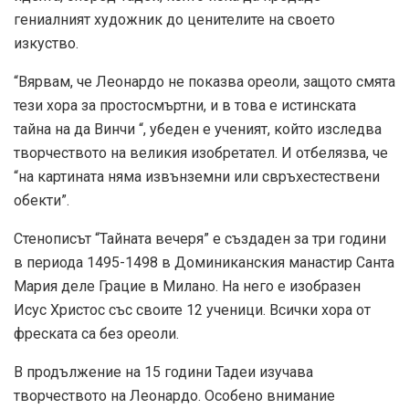
гениалният художник до ценителите на своето
изкуство.
“Вярвам, че Леонардо не показва ореоли, защото смята
тези хора за простосмъртни, и в това е истинската
тайна на да Винчи “, убеден е ученият, който изследва
творчеството на великия изобретател. И отбелязва, че
“на картината няма извънземни или свръхестествени
обекти”.
Стенописът “Тайната вечеря” е създаден за три години
в периода 1495-1498 в Доминиканския манастир Санта
Мария деле Грацие в Милано. На него е изобразен
Исус Христос със своите 12 ученици. Всички хора от
фреската са без ореоли.
В продължение на 15 години Тадеи изучава
творчеството на Леонардо. Особено внимание