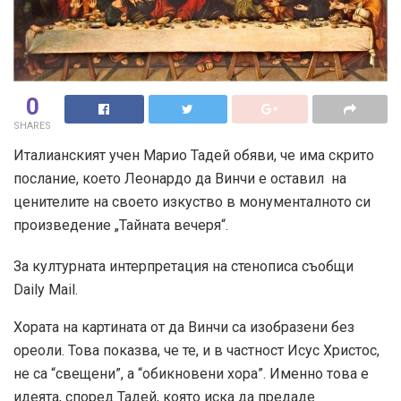
0
SHARES
Италианският учен Марио Тадей обяви, че има скрито
послание, което Леонардо да Винчи е оставил на
ценителите на своето изкуство в монументалното си
произведение „Тайната вечеря“.
За културната интерпретация на стенописа съобщи
Daily Mail.
Хората на картината от да Винчи са изобразени без
ореоли. Това показва, че те, и в частност Исус Христос,
не са “свещени”, а “обикновени хора”. Именно това е
идеята, според Тадей, която иска да предаде