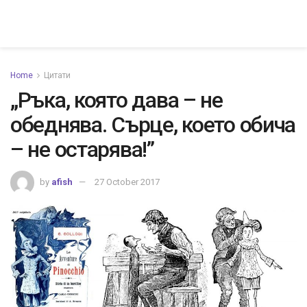
Home
Цитати
„Ръка, която дава – не
обеднява. Сърце, което обича
– не остарява!”
by
afish
27 October 2017