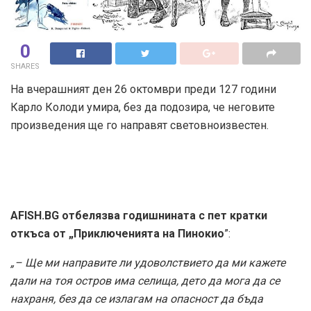
0
SHARES
На вчерашният ден 26 октомври преди 127 години
Карло Колоди умира, без да подозира, че неговите
произведения ще го направят световноизвестен.
AFISH.BG отбелязва годишнината с пет кратки
откъса от „Приключенията на Пинокио
”:
„– Ще ми направите ли удоволствието да ми кажете
дали на тоя остров има селища, дето да мога да се
нахраня, без да се излагам на опасност да бъда