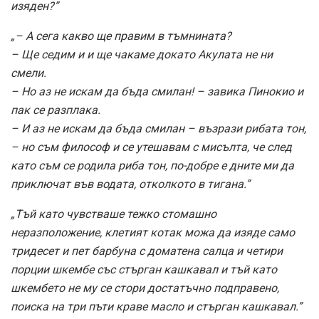
изяден?”
„– А сега какво ще правим в тъмнината?
– Ще седим и и ще чакаме докато Акулата не ни
смели.
– Но аз не искам да бъда смилан! – завика Пинокио и
пак се разплака.
– И аз не искам да бъда смилан – възрази рибата тон,
– но съм философ и се утешавам с мисълта, че след
като съм се родила риба тон, по-добре е дните ми да
приключат във водата, отколкото в тигана.”
„Тъй като чувстваше тежко стомашно
неразположение, клетият котак можа да изяде само
тридесет и пет барбуна с доматена салца и четири
порции шкембе със стърган кашкавал и тъй като
шкембето не му се стори достатъчно подправено,
поиска на три пъти краве масло и стърган кашкавал.”