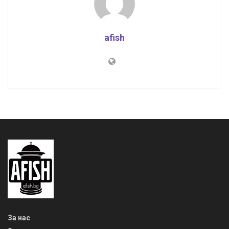
За нас
За реклама
Поверителност
За контакт
Съдържанието на този уеб сайт и технологиите, използвани в
него, са под закрила на Закона за авторското право и
сродните му права. Всички статии, репортажи, интервюта и
други текстови, графични и видео материали, публикувани в
сайта, са собственост на AFISH.BG, освен ако изрично е
посочено друго. Допуска се публикуване на текстови
материали само след писмено съгласие на AFISH.BG,
посочване на източника и добавяне на линк към www.afish.bg.
Използването на графични и видео материали, публикувани в
сайта, е строго забранено. Нарушителите ще бъдат
санкционирани с цялата строгост на закона. Прочети повече
на: https://www.afish.bg/