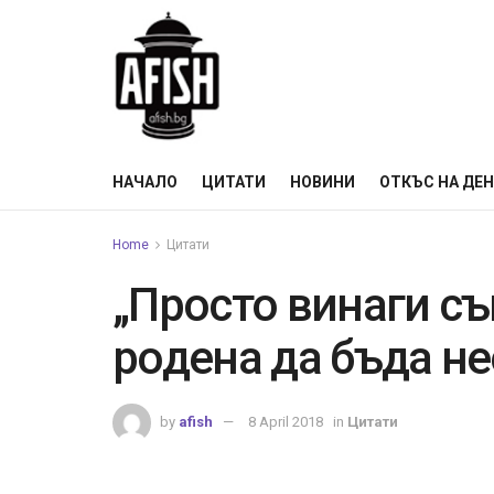
НАЧАЛО
ЦИТАТИ
НОВИНИ
ОТКЪС НА ДЕ
Home
Цитати
„Просто винаги съ
родена да бъда н
by
afish
8 April 2018
in
Цитати