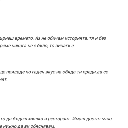
върнеш времето. Аз не обичам историята, тя и без
еме никога не е било, то винаги е.
ще придаде по-гаден вкус на обяда ти преди да се
нят.
като да бъдеш мишка в ресторант. Имаш достатъчно
 е нужно да ви обяснявам.