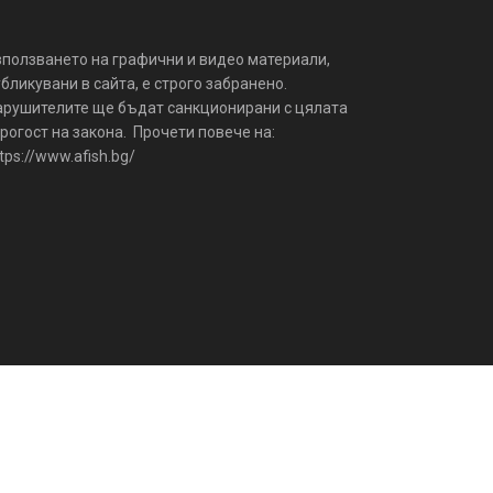
зползването на графични и видео материали,
бликувани в сайта, е строго забранено.
арушителите ще бъдат санкционирани с цялата
рогост на закона. Прочети повече на:
tps://www.afish.bg/