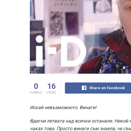
0
16
Share on Facebook
SHARES
VIEWS
Искай невъзможното. Винаги!
Вдигни летвата над всички останали. Никой не
чаках това. Просто винаги съм знаела, че съ