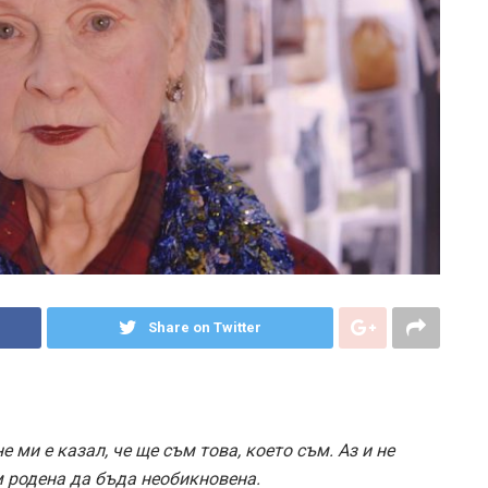
Share on Twitter
 ми е казал, че ще съм това, което съм. Аз и не
м родена да бъда необикновена.