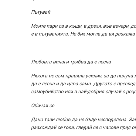
Пътувай
Моите пари са в къщи, в дрехи, във вечери, 
е в пътуванията. Не бих могла да ви разкажа 
Любовта винаги трябва да е лесна
Никога не съм правила усилия, за да получа
да е лесна и да идва сама. Другото е пресле
самоубийство или в най-добрия случай с реце
Обичай се
Дано тази любов да не бъде несподелена. Защо
разхождай се гола, гледай се с часове пред о