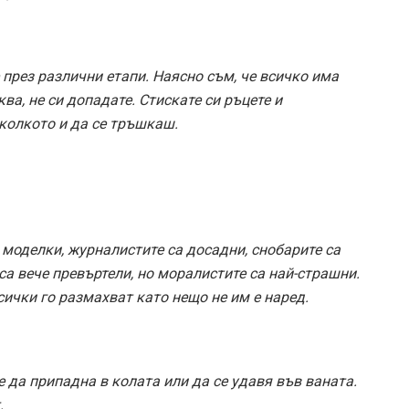
през различни етапи. Наясно съм, че всичко има
ва, не си допадате. Стискате си ръцете и
 колкото и да се тръшкаш.
 моделки, журналистите са досадни, снобарите са
 са вече превъртели, но моралистите са най-страшни.
сички го размахват като нещо не им е наред.
е да припадна в колата или да се удавя във ваната.
.