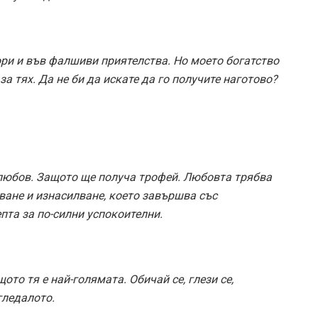
дори и във фалшиви приятелства. Но моето богатство
за тях. Да не би да искате да го получите наготово?
 любов. Защото ще получа трофей. Любовта трябва
дване и изнасилване, което завършва със
пта за по-силни успокоителни.
то тя е най-голямата. Обичай се, глези се,
гледалото.