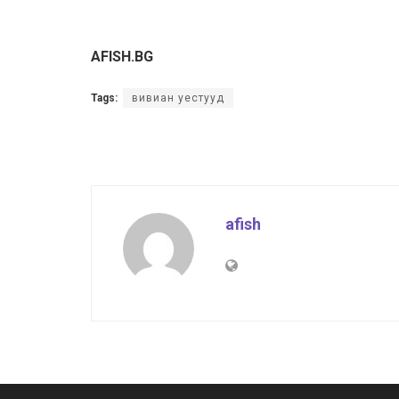
AFISH.BG
Tags:
вивиан уестууд
afish