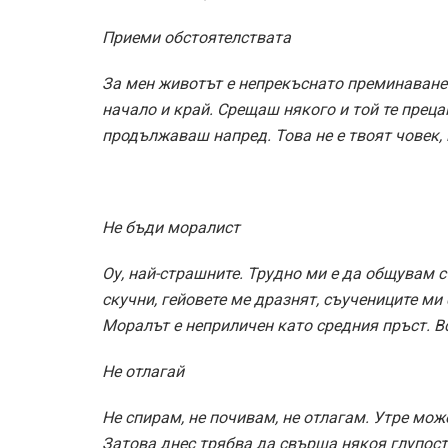
Приеми обстоятелствата
За мен животът е непрекъснато преминаване 
начало и край. Срещаш някого и той те прецак
продължаваш напред. Това не е твоят човек,
Не бъди моралист
Оу, най-страшните. Трудно ми е да общувам с
скучни, гейовете ме дразнят, съучениците ми
Моралът е неприличен като средния пръст. В
Не отлагай
Не спирам, не почивам, не отлагам. Утре мож
Затова днес трябва да свърша някоя глупост