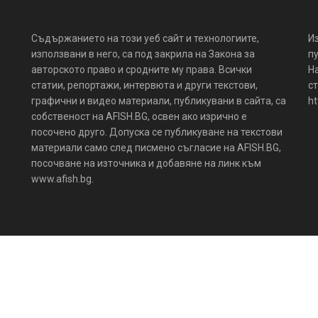
Съдържанието на този уеб сайт и технологиите,
И
използвани в него, са под закрила на Закона за
пу
авторското право и сродните му права. Всички
Н
статии, репортажи, интервюта и други текстови,
ст
графични и видео материали, публикувани в сайта, са
ht
собственост на AFISH.BG, освен ако изрично е
посочено друго. Допуска се публикуване на текстови
материали само след писмено съгласие на AFISH.BG,
посочване на източника и добавяне на линк към
www.afish.bg.