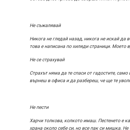
Не съжалявай
Никога не гледай назад, никога не искай да 
това е написана по хиляди страници. Моето вр
Не се страхувай
Страхът няма да те спаси от гадостите, само 
върнеш в офиса и да разбереш, че ще те увол
Не пести
Харчи толкова, колкото имаш. Пестенето е 
храна около себе си, но все пак си мишка. Не