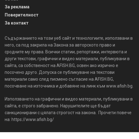
За реклама
Поверителност
За контакт
Съдържанието на този уеб сайт и технологиите, използвани в
него, са под закрила на Закона за авторското право и
сродните му права. Всички статии, репортажи, интервюта и
други текстови, графични и видео материали, публикувани в
сайта, са собственост на AFISH.BG, освен ако изрично е
посочено друго. Допуска се публикуване на текстови
материали само след писмено съгласие на AFISH.BG,
посочване на източника и добавяне на линк към www.afish.bg.
Използването на графични и видео материали, публикувани в
сайта, е строго забранено. Нарушителите ще бъдат
санкционирани с цялата строгост на закона. Прочети повече
на: https://www.afish.bg/