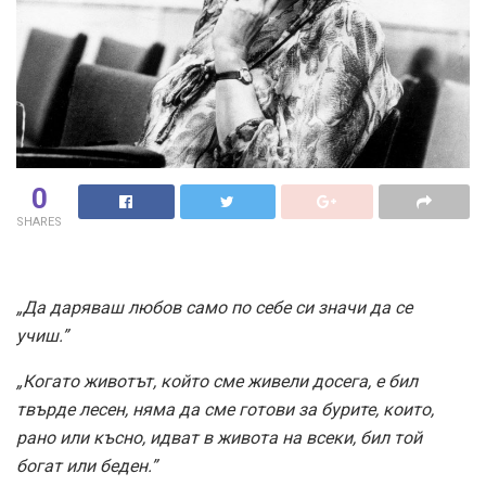
0
SHARES
„Да даряваш любов само по себе си значи да се
учиш.”
„Когато животът, който сме живели досега, е бил
твърде лесен, няма да сме готови за бурите, които,
рано или късно, идват в живота на всеки, бил той
богат или беден.”