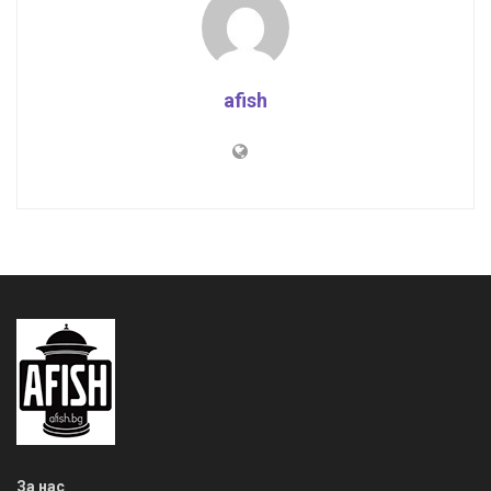
afish
За нас