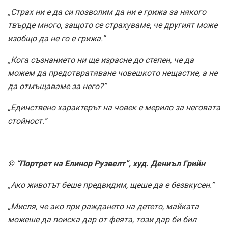
„Страх ни е да си позволим да ни е грижа за някого
твърде много, защото се страхуваме, че другият може
изобщо да не го е грижа.”
„Кога съзнанието ни ще израсне до степен, че да
можем да предотвратяване човешкото нещастие, а не
да отмъщаваме за него?”
„Единствено характерът на човек е мерило за неговата
стойност.”
© “Портрет на Елинор Рузвелт”, худ. Дениъл Грийн
„Ако животът беше предвидим, щеше да е безвкусен.”
„Мисля, че ако при раждането на детето, майката
можеше да поиска дар от феята, този дар би бил