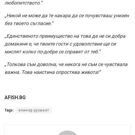
любопитството.”
„Никой не може да те накара да се почувстваш унизен
без твоето съгласие.”
„Единственото преимущество на това да не си добра
домакиня е, че твоите гости с удоволствие ще си
мислят колко по-добре се справят от теб.”
„Толкова съм доволна, че никога не съм се чувствала
важна. Това наистина опростява живота!”
AFISH.BG
Tags:
елинор рузвелт