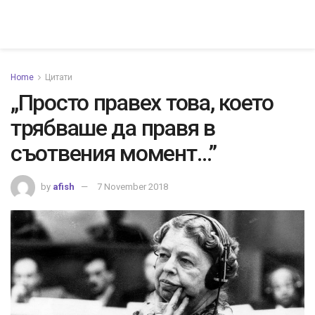
Home
Цитати
„Просто правех това, което
трябваше да правя в
съотвения момент…”
by
afish
7 November 2018