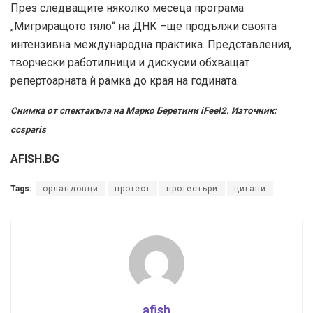
През следващите няколко месеца програма
„Мигриращото тяло“ на ДНК –ще продължи своята
интензивна международна практика. Представления,
творчески работилници и дискусии обхващат
репертоарната ѝ рамка до края на годината.
Снимка от спектакъла на Марко Беретини iFeel2. Източник:
ccsparis
AFISH.BG
Tags:
орландовци
протест
протестъри
цигани
afish