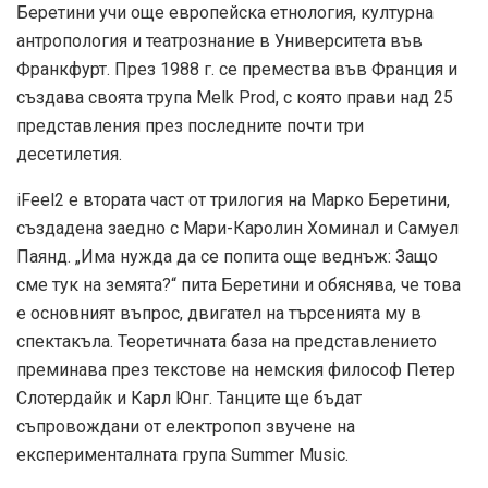
Беретини учи още европейска етнология, културна
антропология и театрознание в Университета във
Франкфурт. През 1988 г. се премества във Франция и
създава своята трупа Melk Prod, с която прави над 25
представления през последните почти три
десетилетия.
iFeel2 е втората част от трилогия на Марко Беретини,
създадена заедно с Мари-Каролин Хоминал и Самуел
Паянд. „Има нужда да се попита още веднъж: Защо
сме тук на земята?“ пита Беретини и обяснява, че това
е основният въпрос, двигател на търсенията му в
спектакъла. Теоретичната база на представлението
преминава през текстове на немския философ Петер
Слотердайк и Карл Юнг. Танците ще бъдат
съпровождани от електропоп звучене на
експерименталната група Summer Music.