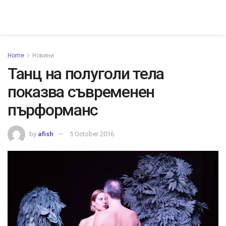
Home
Новини
Танц на полуголи тела
показва съвременен
пърформанс
by
afish
5 October 2016