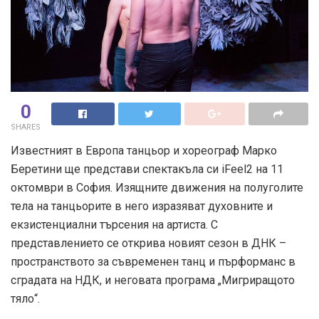
0
SHARES
Известният в Европа танцьор и хореограф Марко
Беретини ще представи спектакъла си iFeel2 на 11
октомври в София. Изящните движения на полуголите
тела на танцьорите в него изразяват духовните и
екзистенциални търсения на артиста. С
представлението се открива новият сезон в ДНК –
пространството за съвременен танц и пърформанс в
сградата на НДК, и неговата програма „Мигриращото
тяло“.