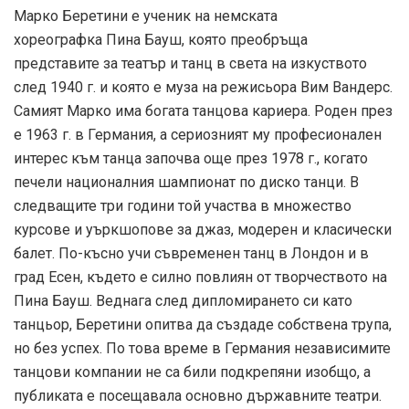
Марко Беретини е ученик на немската
хореографка Пина Бауш, която преобръща
представите за театър и танц в света на изкуството
след 1940 г. и която е муза на режисьора Вим Вандерс.
Самият Марко има богата танцова кариера. Роден през
е 1963 г. в Германия, а сериозният му професионален
интерес към танца започва още през 1978 г., когато
печели националния шампионат по диско танци. В
следващите три години той участва в множество
курсове и уъркшопове за джаз, модерен и класически
балет. По-късно учи съвременен танц в Лондон и в
град Есен, където е силно повлиян от творчеството на
Пина Бауш. Веднага след дипломирането си като
танцьор, Беретини опитва да създаде собствена трупа,
но без успех. По това време в Германия независимите
танцови компании не са били подкрепяни изобщо, а
публиката е посещавала основно държавните театри.