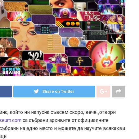
Share on Twitter
инс, който ни напусна съвсем скоро, вече „отвори
useum.com
са събрани архивите от официалните
а събрани на едно място и можете да научите всякакви
ъщи.