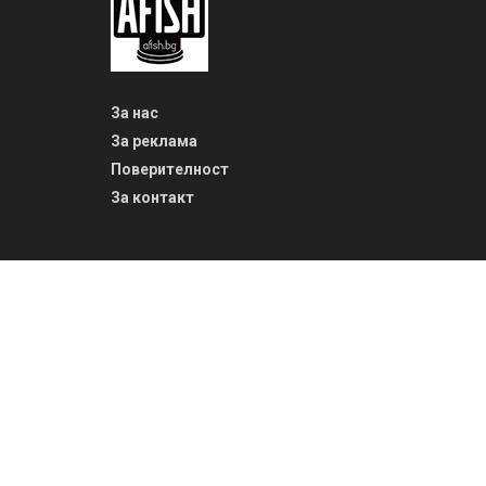
За нас
За реклама
Поверителност
За контакт