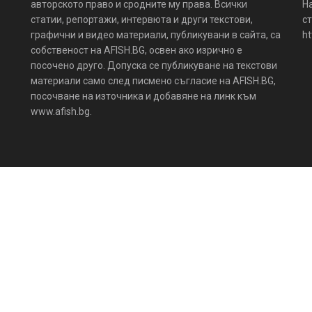
авторското право и сродните му права. Всички
Н
статии, репортажи, интервюта и други текстови,
ст
графични и видео материали, публикувани в сайта, са
ht
собственост на AFISH.BG, освен ако изрично е
посочено друго. Допуска се публикуване на текстови
материали само след писмено съгласие на AFISH.BG,
посочване на източника и добавяне на линк към
www.afish.bg.