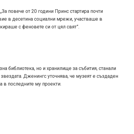
За повече от 20 години Принс стартира почти
вие в десетина социални мрежи, участваше в
ираше с феновете си от цял свят”.
зна библиотека, но и хранилище за събития, станали
 звездата. Дженингс уточнява, че музеят е създаден
та в последните му проекти.