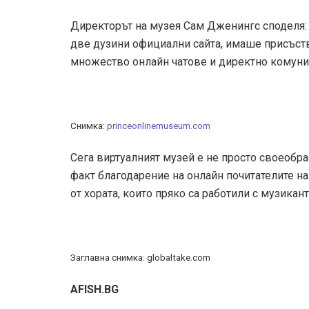
Директорът на музея Сам Дженингс споделя: „
две дузини официални сайта, имаше присъст
множество онлайн чатове и директно комуник
Снимка:
princeonlinemuseum.com
Сега виртуалният музей е не просто своеобра
факт благодарение на онлайн почитателите на
от хората, които пряко са работили с музикан
Заглавна снимка: globaltake.com
AFISH.BG