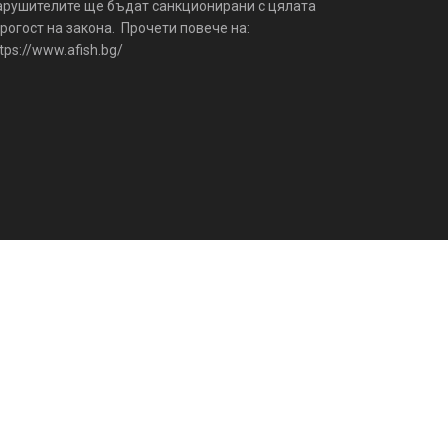
арушителите ще бъдат санкционирани с цялата
рогост на закона. Прочети повече на:
tps://www.afish.bg/