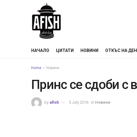
НАЧАЛО
ЦИТАТИ
НОВИНИ
ОТКЪС НА ДЕ
Home
Новини
Принс се сдоби с 
by
afish
5 July 2016
in
Новини