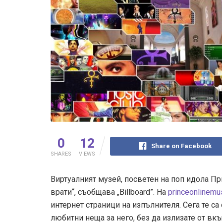
0
12
Share on Facebook
SHARES
VIEWS
Виртуалният музей, посветен на поп идола Пр
врати“, съобщава „Billboard”. На
princeonlinem
интернет страници на изпълнителя. Сега те с
любитни неща за него, без да излизате от вк