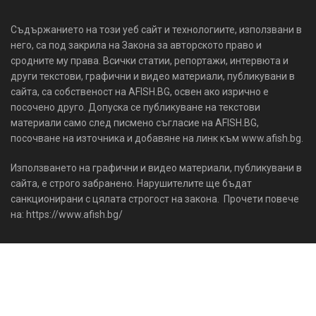
Съдържанието на този уеб сайт и технологиите, използвани в
него, са под закрила на Закона за авторското право и
сродните му права. Всички статии, репортажи, интервюта и
други текстови, графични и видео материали, публикувани в
сайта, са собственост на AFISH.BG, освен ако изрично е
посочено друго. Допуска се публикуване на текстови
материали само след писмено съгласие на AFISH.BG,
посочване на източника и добавяне на линк към www.afish.bg.
Използването на графични и видео материали, публикувани в
сайта, е строго забранено. Нарушителите ще бъдат
санкционирани с цялата строгост на закона. Прочети повече
на: https://www.afish.bg/