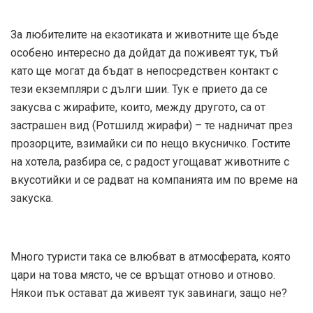
За любителите на екзотиката и животните ще бъде
особено интересно да дойдат да поживеят тук, тъй
като ще могат да бъдат в непосредствен контакт с
тези екземпляри с дълги шии. Тук е прието да се
закусва с жирафите, които, между другото, са от
застрашен вид (Ротшилд жирафи) – те надничат през
прозорците, взимайки си по нещо вкусничко. Гостите
на хотела, разбира се, с радост угощават животните с
вкусотийки и се радват на компанията им по време на
закуска.
Много туристи така се влюбват в атмосферата, която
цари на това място, че се връщат отново и отново.
Някои пък остават да живеят тук завинаги, защо не?