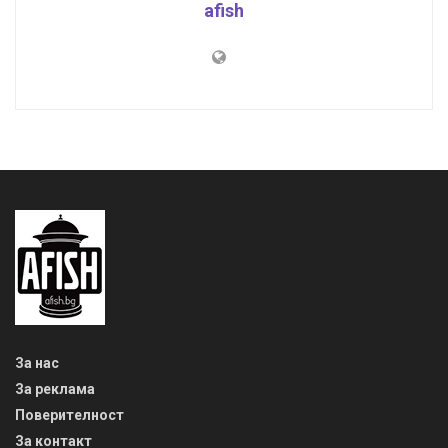
afish
За нас
За реклама
Поверителност
За контакт