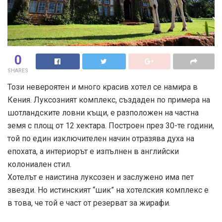
0
SHARES
Този невероятен и много красив хотел се намира в
Кения. Луксозният комплекс, създаден по примера на
шотландските ловни къщи, е разположен на частна
земя с площ от 12 хектара. Построен през 30-те години,
той по един изключителен начин отразява духа на
епохата, а интериорът е изпълнен в английски
колониален стил.
Хотелът е наистина луксозен и заслужено има пет
звезди. Но истинският “шик” на хотелския комплекс е
в това, че той е част от резерват за жирафи.