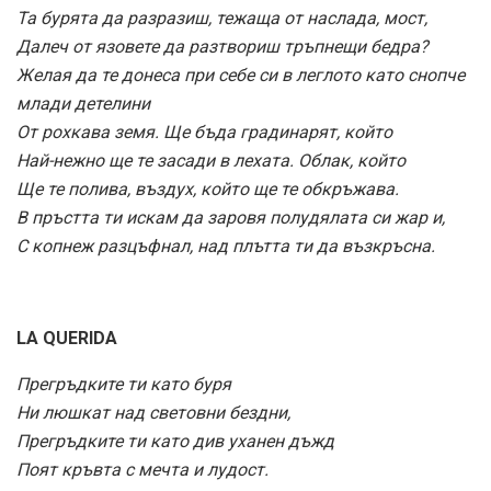
Та бурята да разразиш, тежаща от наслада, мост,
Далеч от язовете да разтвориш тръпнещи бедра?
Желая да те донеса при себе си в леглото като снопче
млади детелини
От рохкава земя. Ще бъда градинарят, който
Най-нежно ще те засади в лехата. Облак, който
Ще те полива, въздух, който ще те обкръжава.
В пръстта ти искам да заровя полудялата си жар и,
С копнеж разцъфнал, над плътта ти да възкръсна.
LA QUERIDA
Прегръдките ти като буря
Ни люшкат над световни бездни,
Прегръдките ти като див уханен дъжд
Поят кръвта с мечта и лудост.