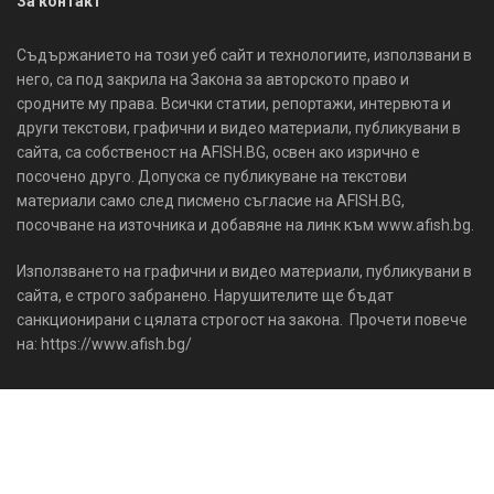
За контакт
Съдържанието на този уеб сайт и технологиите, използвани в
него, са под закрила на Закона за авторското право и
сродните му права. Всички статии, репортажи, интервюта и
други текстови, графични и видео материали, публикувани в
сайта, са собственост на AFISH.BG, освен ако изрично е
посочено друго. Допуска се публикуване на текстови
материали само след писмено съгласие на AFISH.BG,
посочване на източника и добавяне на линк към www.afish.bg.
Използването на графични и видео материали, публикувани в
сайта, е строго забранено. Нарушителите ще бъдат
санкционирани с цялата строгост на закона. Прочети повече
на: https://www.afish.bg/