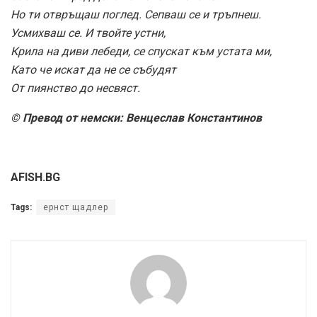
Но ти отвръщаш поглед. Сепваш се и тръпнеш.
Усмихваш се. И твойте устни,
Крила на диви лебеди, се спускат към устата ми,
Като че искат да не се събудят
От пиянство до несвяст.
© Превод от немски: Венцеслав Константинов
AFISH.BG
Tags:
ернст щадлер