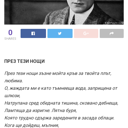
0
SHARES
ПРЕЗ ТЕЗИ НОЩИ
През тези нощи зъзне мойта кръв за твойта плът,
любима.
О, жаждата ми е като тъмнееща вода, заприщена от
шлюзи,
Натрупана сред обедната тишина, сковано дебнеща,
Ламтяща да изригне. Лятна буря,
Която трудно сдържа заредените в засада облаци.
Кога ще дойдеш, мълния,