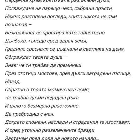
Сърдечна кръв, която капе, разпилени думи,
Поглаждане на парещо чело, събрани пръсти,
Нежно разтопени погледи, които никога не съм
познавал –
Безкрайност се простира като тайнствено
Дълбока, тънеща сред здрач земя,
Градини, сраснали се, цъфнали в светлика на деня,
Обграждат твоята душа –
Зная: че ти трябва да преминеш
През стотици мостове, през дълги заградени пътища,
Назад,
Обратно в твоята момичешка земя,
Че трябва да ми подадеш ръка
И цялото безмерно разстояние
Да пребродиш с мен,
Догдето спомени, наслади и страдания те изоставят,
И сред утринно раззеленените бразди
Застанем пред дола на новото начало…