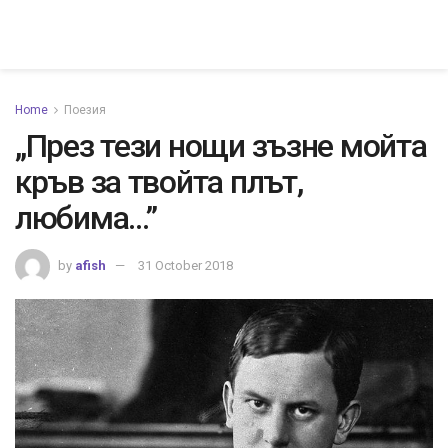
Home
Поезия
„През тези нощи зъзне мойта
кръв за твойта плът,
любима…”
by
afish
31 October 2018