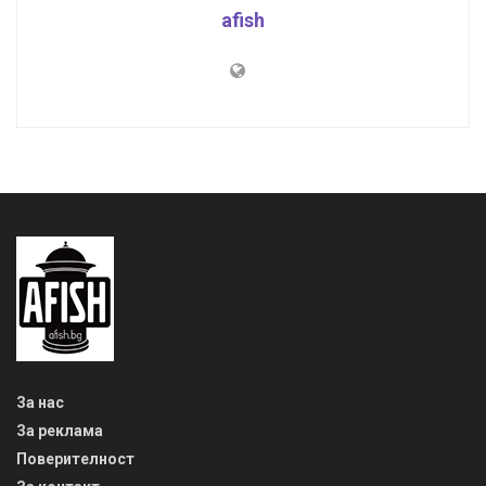
afish
За нас
За реклама
Поверителност