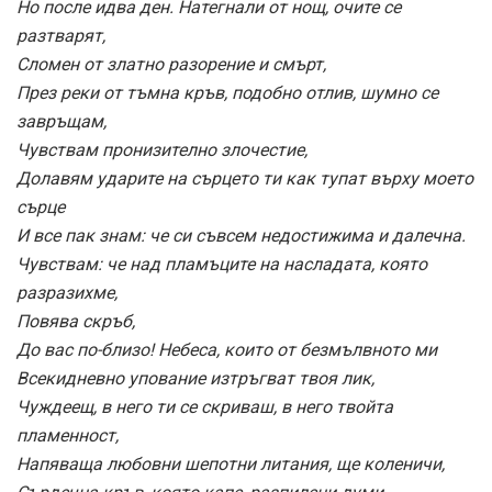
Но после идва ден. Натегнали от нощ, очите се
разтварят,
Сломен от златно разорение и смърт,
През реки от тъмна кръв, подобно отлив, шумно се
завръщам,
Чувствам пронизително злочестие,
Долавям ударите на сърцето ти как тупат върху моето
сърце
И все пак знам: че си съвсем недостижима и далечна.
Чувствам: че над пламъците на насладата, която
разразихме,
Повява скръб,
До вас по-близо! Небеса, които от безмълвното ми
Всекидневно упование изтръгват твоя лик,
Чуждеещ, в него ти се скриваш, в него твойта
пламенност,
Напяваща любовни шепотни литания, ще коленичи,