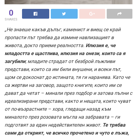
0
SHARES
„Не знаеше какъв дълъг, каменист и виещ се край
пропасти път трябва да измине навлизащият в
живота, докто приеме реалността.
Илюзия е, че
младостта е щастлива, илюзия на онези, които са я
загубили
; младите страдат от безброй лъжливи
представи, които са им били внушени, и всеки път,
щом се докоснат до истината, тя ги наранява. Като че
са жертви на заговор, защото книгите, които им се
дават да четат – минали през подбор и затова пълни с
идеализирани представи, както и нещата, които чуват
от по-възрастните – хора, гледащи назад към
миналото през розовата мъгла на забравата – ги
подготвят за един недействителен живот.
Те трябва
сами да открият, че всичко прочетено и чуто е лъжа,