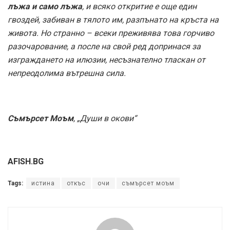
лъжа и само лъжа
, и всяко откритие е още един
гвоздей, забиван в тялото им, разпънато на кръста на
живота. Но странно – всеки преживява това горчиво
разочарование, а после на свой ред допринася за
изграждането на илюзии, несъзнателно тласкан от
непреодолима вътрешна сила.
Съмърсет Моъм
, „Души в окови“
AFISH.BG
Tags:
истина
откъс
очи
съмърсет моъм