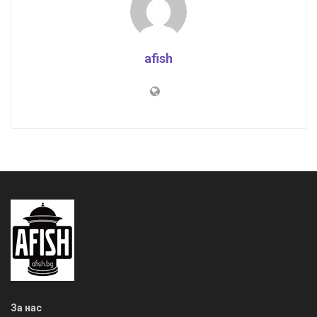
afish
За нас