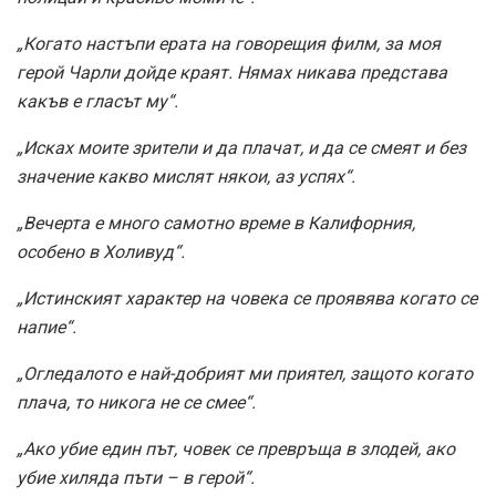
„Когато настъпи ерата на говорещия филм, за моя
герой Чарли дойде краят. Нямах никава представа
какъв е гласът му“.
„Исках моите зрители и да плачат, и да се смеят и без
значение какво мислят някои, аз успях“.
„Вечерта е много самотно време в Калифорния,
особено в Холивуд“.
„Истинският характер на човека се проявява когато се
напие“.
„Огледалото е най-добрият ми приятел, защото когато
плача, то никога не се смее“.
„Ако убие един път, човек се превръща в злодей, ако
убие хиляда пъти – в герой“.