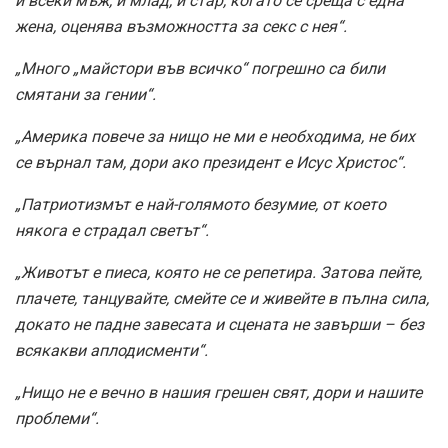
и всеки мъж, и млад, и стар, когато се среща с една
жена, оценява възможността за секс с нея“.
„Много „майстори във всичко“ погрешно са били
смятани за гении“.
„Америка повече за нищо не ми е необходима, не бих
се върнал там, дори ако президент е Исус Христос“.
„Патриотизмът е най-голямото безумие, от което
някога е страдал светът“.
„Животът е пиеса, която не се репетира. Затова пейте,
плачете, танцувайте, смейте се и живейте в пълна сила,
докато не падне завесата и сцената не завърши – без
всякакви аплодисменти“.
„Нищо не е вечно в нашия грешен свят, дори и нашите
проблеми“.