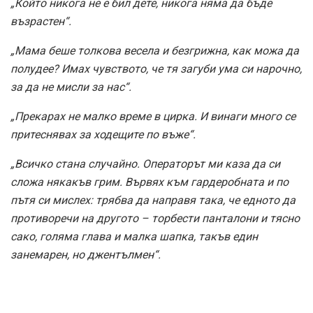
„Който никога не е бил дете, никога няма да бъде
възрастен“.
„Мама беше толкова весела и безгрижна, как можа да
полудее? Имах чувството, че тя загуби ума си нарочно,
за да не мисли за нас“.
„Прекарах не малко време в цирка. И винаги много се
притеснявах за ходещите по въже“.
„Всичко стана случайно. Операторът ми каза да си
сложа някакъв грим. Вървях към гардеробната и по
пътя си мислех: трябва да направя така, че едното да
противоречи на другото – торбести панталони и тясно
сако, голяма глава и малка шапка, такъв един
занемарен, но джентълмен“.