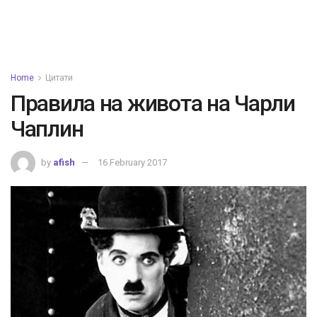
Home
Цитати
Правила на живота на Чарли
Чаплин
by
afish
16 February 2017