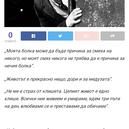
0
SHARES
„Моята болка може да бъде причина за смеха на
някого, но моят смях никога не трябва да е причина за
нечия болка“.
„Животът е прекрасно нещо, дори и за медузата“.
„Не ме е страх от клишета. Целият живот е едно
клише. Всички ние живеем и умираме, ядем три пъти
на ден, влюбваме се и преставаме да обичаме“.