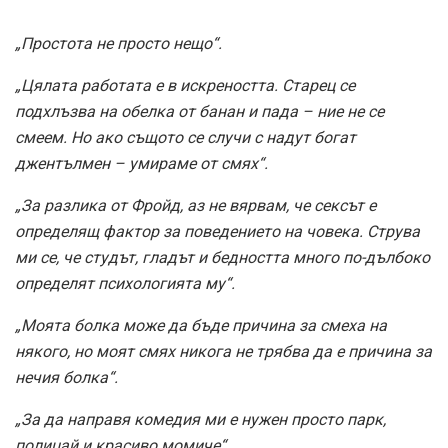
„Простота не просто нещо“.
„Цялата работата е в искреността. Старец се
подхлъзва на обелка от банан и пада – ние не се
смеем. Но ако същото се случи с надут богат
джентълмен – умираме от смях“.
„За разлика от Фройд, аз не вярвам, че сексът е
определящ фактор за поведението на човека. Струва
ми се, че студът, гладът и бедността много по-дълбоко
определят психологията му“.
„Моята болка може да бъде причина за смеха на
някого, но моят смях никога не трябва да е причина за
нечия болка“.
„За да направя комедия ми е нужен просто парк,
полицай и красиво момиче“.